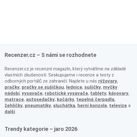
Recenzer.cz – S námi se rozhodnete
Recenzer.cz je recenzní magazín, který vytváříme na základě
vlastních zkušeností. Seskupujeme i recenze a testy z
odborných portálů ze zahraničí. Najdete u nás
rýžovary
,
pračky
,
pračky se sušičkou
,
lednice
,
sušičky
,
myčky
nádobí
,
vysavače
,
robotické vysavače
,
tablety
,
kávovary
,
matrace
,
autosedačky
,
kočárky
,
tepelná čerpadla
,
žehličky
,
pneumatiky
,
sluchátka
,
herní konzole
,
televize
a
další
.
Trendy kategorie – jaro 2026