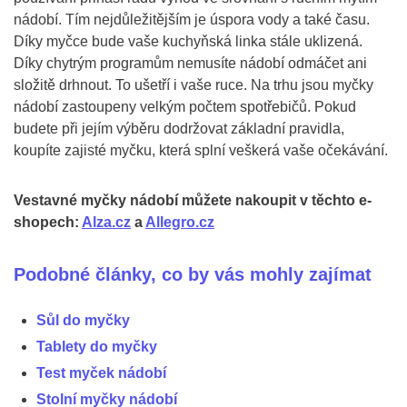
nádobí. Tím nejdůležitějším je úspora vody a také času.
Díky myčce bude vaše kuchyňská linka stále uklizená.
Díky chytrým programům nemusíte nádobí odmáčet ani
složitě drhnout. To ušetří i vaše ruce. Na trhu jsou myčky
nádobí zastoupeny velkým počtem spotřebičů. Pokud
budete při jejím výběru dodržovat základní pravidla,
koupíte zajisté myčku, která splní veškerá vaše očekávání.
Vestavné myčky nádobí můžete nakoupit v těchto e-
shopech:
Alza.cz
a
Allegro.cz
Podobné články, co by vás mohly zajímat
Sůl do myčky
Tablety do myčky
Test myček nádobí
Stolní myčky nádobí