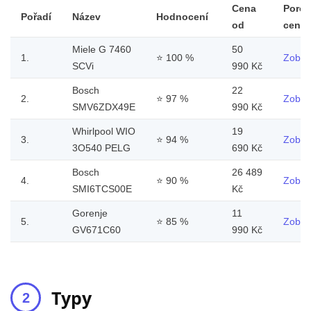
Cena
Porov
Pořadí
Název
Hodnocení
od
ceny
Miele G 7460
50
1.
⭐
100 %
Zobraz
SCVi
990 Kč
Bosch
22
2.
⭐
97 %
Zobraz
SMV6ZDX49E
990 Kč
Whirlpool WIO
19
3.
⭐
94 %
Zobraz
3O540 PELG
690 Kč
Bosch
26 489
4.
⭐
90 %
Zobraz
SMI6TCS00E
Kč
Gorenje
11
5.
⭐
85 %
Zobraz
GV671C60
990 Kč
Typy