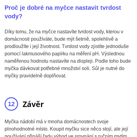
Proč je dobré na myčce nastavit tvrdost
vody?
Díky tomu, že na myčce nastavíte tvrdost vody, kterou v
domácnosti používáte, bude mýt šetrně, spolehlivě a
prodloužíte i její životnost. Tvrdost vody zjistíte jednoduše
pomocí lakmusového papírku na měření pH. Výslednou
naměřenou hodnotu nastavíte na displeji. Podle toho bude
myčka dávkovat potřebné množství soli. Sůl je nutné do
myčky pravidelně doplňovat.
Závěr
Myčka nádobí má v mnoha domácnostech svoje
plnohodnotné místo. Koupit myčku sice něco stojí, ale její
používání přináší řadu výhod ve srovnání s ručním mytím