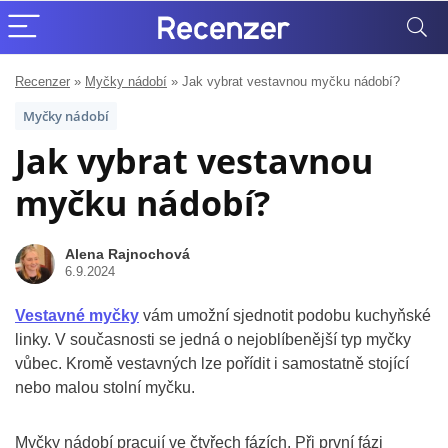
Recenzer
»
Myčky nádobí
»
Jak vybrat vestavnou myčku nádobí?
Myčky nádobí
Jak vybrat vestavnou
myčku nádobí?
Alena Rajnochová
6.9.2024
Vestavné myčky
vám umožní sjednotit podobu kuchyňské
linky. V současnosti se jedná o nejoblíbenější typ myčky
vůbec. Kromě vestavných lze pořídit i samostatně stojící
nebo malou stolní myčku.
Myčky nádobí pracují ve čtyřech fázích. Při první fázi