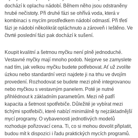
dochází k oplachu nádobí. Během něho jsou odstraněny
hrubé nečistoty. Při druhé fázi se ohřívá voda, která v
kombinaci s mycím prostředkem nádobí odmastí. Při třetí
fázi je nádobí několikrát opláchnuto a zároveň i leštěno. Ve
čtvrté poslední fázi pak dochází k sušení.
Koupit kvalitní a šetrnou myčku není plně jednoduché.
Vestavné myčky mají mnoho podob. Nejprve se zamyslete
nad tím, jak velkou myčku budete potřebovat. Ať už zvolíte
úzkou nebo standardní verzi najdete ji na trhu ve dvojím
provedení. Rozhodovat se budete mezi plně integrovanou
nebo myčkou s vestavným panelem. Poté je nutné
přihlédnout k základním parametrům. Mezi ně patří
kapacita a šetrnost spotřebiče. Důležité je vybírat mezi
tichými spotřebiči, které nabízí minimálně ty nejzákladnější
mycí programy. O vybavenosti jednotlivých modelů
rozhoduje pořizovací cena. Ti, co si mohou dovolit připlatit,
budou mít k dispozici i řadu praktických mycích programů.