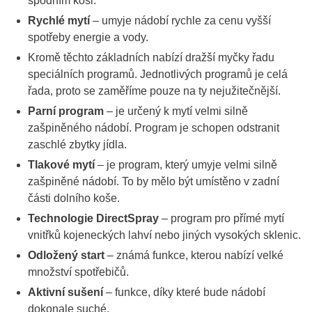
spodním koši.
Rychlé mytí
– umyje nádobí rychle za cenu vyšší
spotřeby energie a vody.
Kromě těchto základních nabízí dražší myčky řadu
speciálních programů. Jednotlivých programů je celá
řada, proto se zaměříme pouze na ty nejužitečnější.
Parní program
– je určený k mytí velmi silně
zašpiněného nádobí. Program je schopen odstranit
zaschlé zbytky jídla.
Tlakové mytí
– je program, který umyje velmi silně
zašpiněné nádobí. To by mělo být umístěno v zadní
části dolního koše.
Technologie DirectSpray
– program pro přímé mytí
vnitřků kojeneckých lahví nebo jiných vysokých sklenic.
Odložený start
– známá funkce, kterou nabízí velké
množství spotřebičů.
Aktivní sušení
– funkce, díky které bude nádobí
dokonale suché.