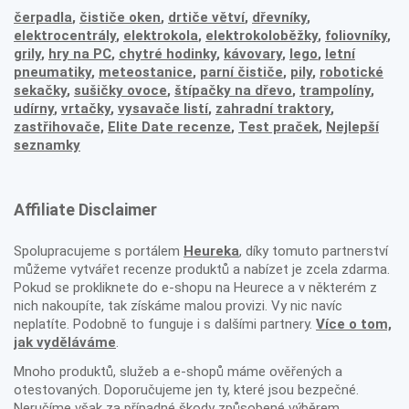
čerpadla
,
čističe oken
,
drtiče větví
,
dřevníky
,
elektrocentrály
,
elektrokola
,
elektrokoloběžky
,
foliovníky
,
grily
,
hry na PC
,
chytré hodinky
,
kávovary
,
lego
,
letní
pneumatiky
,
meteostanice
,
parní čističe
,
pily
,
robotické
sekačky
,
sušičky ovoce
,
štípačky na dřevo
,
trampolíny
,
udírny
,
vrtačky
,
vysavače listí
,
zahradní traktory
,
zastřihovače,
Elite Date recenze
,
Test praček
,
Nejlepší
seznamky
Affiliate Disclaimer
Spolupracujeme s portálem
Heureka
, díky tomuto partnerství
můžeme vytvářet recenze produktů a nabízet je zcela zdarma.
Pokud se prokliknete do e-shopu na Heurece a v některém z
nich nakoupíte, tak získáme malou provizi. Vy nic navíc
neplatíte. Podobně to funguje i s dalšími partnery.
Více o tom,
jak vyděláváme
.
Mnoho produktů, služeb a e-shopů máme ověřených a
otestovaných. Doporučujeme jen ty, které jsou bezpečné.
Neručíme však za případné škody způsobené výběrem