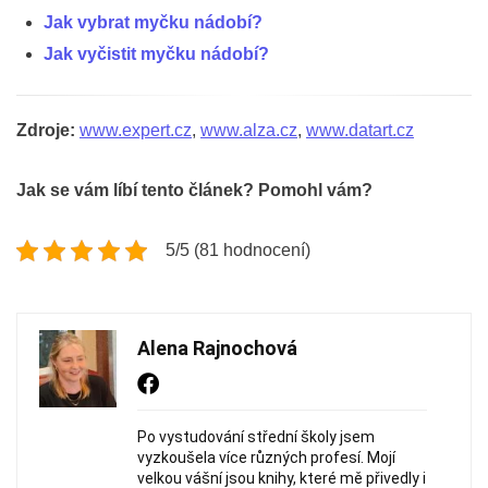
Jak vybrat myčku nádobí?
Jak vyčistit myčku nádobí?
Zdroje:
www.expert.cz
,
www.alza.cz
,
www.datart.cz
Jak se vám líbí tento článek? Pomohl vám?
5/5 (81 hodnocení)
Alena Rajnochová
Po vystudování střední školy jsem
vyzkoušela více různých profesí. Mojí
velkou vášní jsou knihy, které mě přivedly i