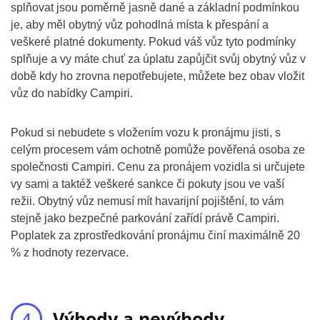
splňovat jsou poměrně jasně dané a základní podmínkou
je, aby měl obytný vůz pohodlná místa k přespání a
veškeré platné dokumenty. Pokud váš vůz tyto podmínky
splňuje a vy máte chuť za úplatu zapůjčit svůj obytný vůz v
době kdy ho zrovna nepotřebujete, můžete bez obav vložit
vůz do nabídky Campiri.
Pokud si nebudete s vložením vozu k pronájmu jisti, s
celým procesem vám ochotně pomůže pověřená osoba ze
společnosti Campiri. Cenu za pronájem vozidla si určujete
vy sami a taktéž veškeré sankce či pokuty jsou ve vaší
režii. Obytný vůz nemusí mít havarijní pojištění, to vám
stejně jako bezpečné parkování zařídí právě Campiri.
Poplatek za zprostředkování pronájmu činí maximálně 20
% z hodnoty rezervace.
Výhody a nevýhody