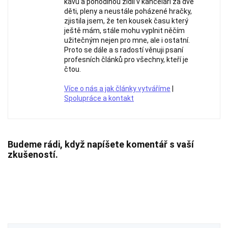
kávu a pohodlnou židli v kanceláři za dvě
děti, pleny a neustále poházené hračky,
zjistila jsem, že ten kousek času který
ještě mám, stále mohu vyplnit něčím
užitečným nejen pro mne, ale i ostatní.
Proto se dále a s radostí věnuji psaní
profesních článků pro všechny, kteří je
čtou.
Více o nás a jak články vytváříme
|
Spolupráce a kontakt
Budeme rádi, když napíšete komentář s vaší
zkušeností.