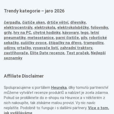
Trendy kategorie – jaro 2026
čerpadla
,
čističe oken
,
drtiče větví
,
dřevníky
,
elektrocentrály
,
elektrokola
,
elektrokoloběžky
,
foliovníky
,
grily
,
hry na PC
,
chytré hodinky
,
kávovary
,
lego
,
letní
pneumatiky
,
meteostanice
,
parní čističe
,
pily
,
robotické
sekačky
,
sušičky ovoce
,
štípačky na dřevo
,
trampolíny
,
udírny
,
vrtačky
,
vysavače listí
,
zahradní traktory
,
zastřihovače,
Elite Date recenze
,
Test praček
,
Nejlepší
seznamky
Affiliate Disclaimer
Spolupracujeme s portálem
Heureka
, díky tomuto partnerství
můžeme vytvářet recenze produktů a nabízet je zcela zdarma.
Pokud se prokliknete do e-shopu na Heurece a v některém z
nich nakoupíte, tak získáme malou provizi. Vy nic navíc
neplatíte. Podobně to funguje i s dalšími partnery.
Více o tom,
jak vyděláváme
.