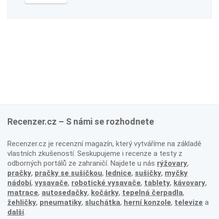
Recenzer.cz – S námi se rozhodnete
Recenzer.cz je recenzní magazín, který vytváříme na základě
vlastních zkušeností. Seskupujeme i recenze a testy z
odborných portálů ze zahraničí. Najdete u nás
rýžovary
,
pračky
,
pračky se sušičkou
,
lednice
,
sušičky
,
myčky
nádobí
,
vysavače
,
robotické vysavače
,
tablety
,
kávovary
,
matrace
,
autosedačky
,
kočárky
,
tepelná čerpadla
,
žehličky
,
pneumatiky
,
sluchátka
,
herní konzole
,
televize
a
další
.