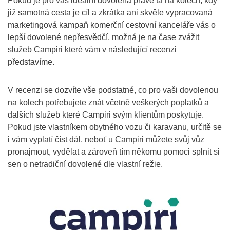
Pokud je pro vás ideální dovolená právě ta na kolech, kdy
již samotná cesta je cíl a zkrátka ani skvěle vypracovaná
marketingová kampaň komerční cestovní kanceláře vás o
lepší dovolené nepřesvědčí, možná je na čase zvážit
služeb Campiri které vám v následující recenzi
představíme.
V recenzi se dozvíte vše podstatné, co pro vaši dovolenou
na kolech potřebujete znát včetně veškerých poplatků a
dalších služeb které Campiri svým klientům poskytuje.
Pokud jste vlastníkem obytného vozu či karavanu, určitě se
i vám vyplatí číst dál, neboť u Campiri můžete svůj vůz
pronajmout, vydělat a zároveň tím někomu pomoci splnit si
sen o netradiční dovolené dle vlastní režie.