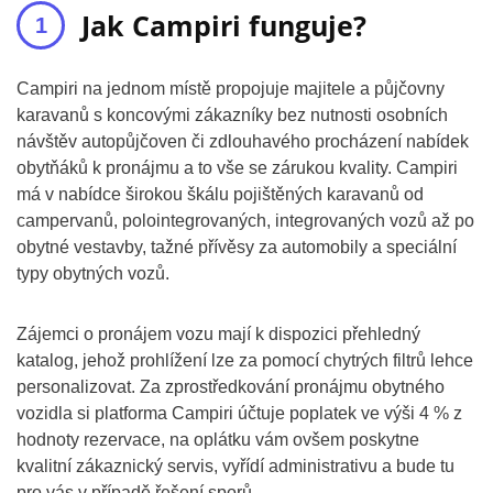
Jak Campiri funguje?
Campiri na jednom místě propojuje majitele a půjčovny
karavanů s koncovými zákazníky bez nutnosti osobních
návštěv autopůjčoven či zdlouhavého procházení nabídek
obytňáků k pronájmu a to vše se zárukou kvality. Campiri
má v nabídce širokou škálu pojištěných karavanů od
campervanů, polointegrovaných, integrovaných vozů až po
obytné vestavby, tažné přívěsy za automobily a speciální
typy obytných vozů.
Zájemci o pronájem vozu mají k dispozici přehledný
katalog, jehož prohlížení lze za pomocí chytrých filtrů lehce
personalizovat. Za zprostředkování pronájmu obytného
vozidla si platforma Campiri účtuje poplatek ve výši 4 % z
hodnoty rezervace, na oplátku vám ovšem poskytne
kvalitní zákaznický servis, vyřídí administrativu a bude tu
pro vás v případě řešení sporů.