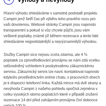
Hlavní výhodu shledáváme v samotné podstatě projektu
Campiri jenž šetří čas při výběru toho pravého vozu pro
vaši dovolenou. Webové stránky Campiri jsou naprosto
transparentní a pokud si vůz chcete půjčit, jsou vám
veškeré poplatky známé již během rezervace a tento fakt
shledáváme nejpodstatnější a nejvýznamnější výhodou.
Služby Campiri sice nejsou zcela zdarma, ale 4 %
poplatek za zprostředkování pronájmu se nám zdá vcelku
odůvodněný vzhledem k poskytnutému zákaznickému
servisu. Zákaznický servis lze navíc kontaktovat naprosto
kdykoliv prostřednictvím online chatu, v pracovních dnech
je k dispozici telefonní linka. Každá mince má dvě strany a
nevýhoda Campiri z našeho pohledu spočívá zejména v
celku vysokých storno poplatcích které v případě zrušení
rezervace 14 dní před zahájením pronájmu činí dokonce
celých 100 %.