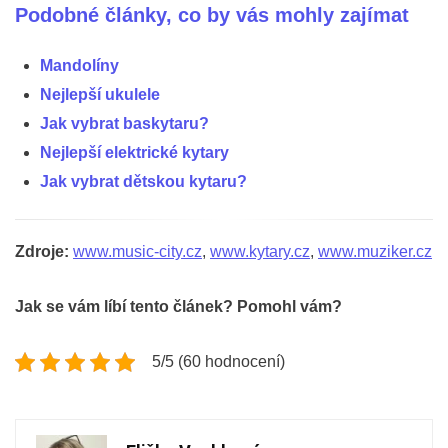
Podobné články, co by vás mohly zajímat
Mandolíny
Nejlepší ukulele
Jak vybrat baskytaru?
Nejlepší elektrické kytary
Jak vybrat dětskou kytaru?
Zdroje:
www.music-city.cz
,
www.kytary.cz
,
www.muziker.cz
Jak se vám líbí tento článek? Pomohl vám?
5/5 (60 hodnocení)