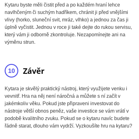
Kytaru byste měli čistit před a po každém hraní lehce
navlhčeným či suchým hadříkem, chránit ji před vnějšími
vlivy (horko, sluneční svit, mráz, vlhko) a jednou za čas ji
úplně vyčistit. Jednou v roce ji také dejte do rukou servisu,
který vám ji odborně zkontroluje. Nezapomínejte ani na
výměnu strun.
Závěr
Kytara je skvělý praktický nástroj, který využijete venku i
vevnitř. Hra na něj není náročná a můžete s ní začít v
jakémkoliv věku. Pokud jste připraveni investovat do
nástroje větší obnos peněz, vaše investice se vám vrátí v
podobě kvalitního zvuku. Pokud se o kytaru navíc budete
řádně starat, dlouho vám vydrží. Vyzkoušíte hru na kytaru?