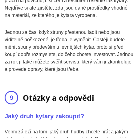
prach na povrchu, čističem a leštidlem ošetříte lak kytary.
Nejdříve si ale zjistěte, zda jsou dané prostředky vhodné
na materiál, ze kterého je kytara vyrobena.
Jednou za čas, když struny přestanou ladit nebo jsou
viditelně poškozené, je třeba je vyměnit. Častěji budete
měnit struny především u levnějších kytar, proto si před
koupí dobře rozmyslete, do čeho chcete investovat. Jednou
za rok ji také můžete svěřit servisu, který vám ji zkontroluje
a provede opravy, které jsou třeba.
Otázky a odpovědi
Jaký druh kytary zakoupit?
Velmi záleží na tom, jaký druh hudby chcete hrát a jakým