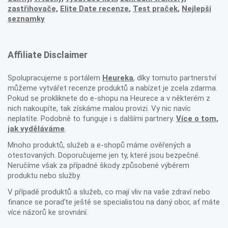
zastřihovače,
Elite Date recenze
,
Test praček
,
Nejlepší
seznamky
Affiliate Disclaimer
Spolupracujeme s portálem
Heureka
, díky tomuto partnerství
můžeme vytvářet recenze produktů a nabízet je zcela zdarma.
Pokud se prokliknete do e-shopu na Heurece a v některém z
nich nakoupíte, tak získáme malou provizi. Vy nic navíc
neplatíte. Podobně to funguje i s dalšími partnery.
Více o tom,
jak vyděláváme
.
Mnoho produktů, služeb a e-shopů máme ověřených a
otestovaných. Doporučujeme jen ty, které jsou bezpečné.
Neručíme však za případné škody způsobené výběrem
produktu nebo služby.
V případě produktů a služeb, co mají vliv na vaše zdraví nebo
finance se poraďte ještě se specialistou na daný obor, ať máte
více názorů ke srovnání.