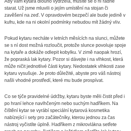
Aby vám kytara dlouho vydržela, musíte se o ni řádně
starat. Už jsme mluvili o jejím umístění na stojan či
zavěšení na zeď. V opravdovém bezpečí ale bude jedině v
kufru, kde na ni okolní podmínky nebudou mít žádný vliv.
Pokud kytaru necháte v letních měsících na slunci, můžete
se s ní dost možná rozloučit, protože slunce povoluje spoje
na kytaře a dokáže odlepit kobylku. V zimě naopak hrozí,
že popraská lak kytary. Pozor si dávejte i na vlhkost, která
může ničit jednotlivé části kytary. Nedostatek vlhkosti zase
kytaru vysušuje. Je proto důležité, abyste pro váš nástroj
našli vhodné prostředí, které mu bude prospívat.
Co se týče pravidelné údržby, kytaru byste měli čistit před i
po hraní lehce navlhčeným nebo suchým hadříkem. Na
čištění kytar se vyrábí speciální kytarová kosmetika
nabízející i sety pro začátečníky, kterou jednou za čas
nástroj vyčistíte úplně. Hadříkem z mikrovlákna setřete