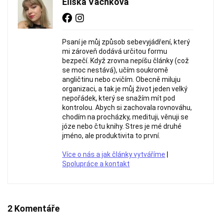
Eliška Vachková
Psaní je můj způsob sebevyjádření, který
mi zároveň dodává určitou formu
bezpečí. Když zrovna nepíšu články (což
se moc nestává), učím soukromě
angličtinu nebo cvičím. Obecně miluju
organizaci, a tak je můj život jeden velký
nepořádek, který se snažím mít pod
kontrolou. Abych si zachovala rovnováhu,
chodím na procházky, medituji, věnuji se
józe nebo čtu knihy. Stres je mé druhé
jméno, ale produktivita to první.
Více o nás a jak články vytváříme
|
Spolupráce a kontakt
2 Komentáře