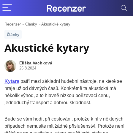
Recenzer
»
Články
»
Akustické kytary
Články
Akustické kytary
Eliška Vachková
25.8.2024
Kytara
patří mezi základní hudební nástroje, na které se
hraje už od dávných časů. Konkrétně ta akustická má
několik výhod, a to hlavně nízkou pořizovací cenu,
jednoduchý transport a dobrou skladnost.
Bude se vám hodit při cestování, protože k ní v některých
případech nemusíte mít žádné příslušenství. Protože není