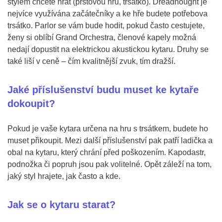
stylem chcete hrát (prstovou hru, trsátko). Dreadnought je
nejvíce využívána začátečníky a ke hře budete potřebova
trsátko. Parlor se vám bude hodit, pokud často cestujete,
ženy si oblíbí Grand Orchestra, členové kapely možná
nedají dopustit na elektrickou akustickou kytaru. Druhy se
také liší v ceně – čím kvalitnější zvuk, tím dražší.
Jaké příslušenství budu muset ke kytaře
dokoupit?
Pokud je vaše kytara určena na hru s trsátkem, budete ho
muset přikoupit. Mezi další příslušenství pak patří ladička a
obal na kytaru, který chrání před poškozením. Kapodastr,
podnožka či popruh jsou pak volitelné. Opět záleží na tom,
jaký styl hrajete, jak často a kde.
Jak se o kytaru starat?