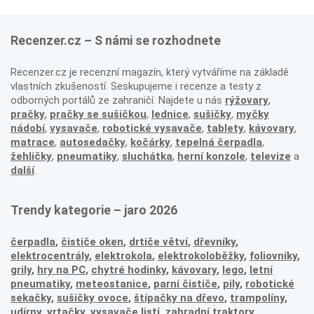
Recenzer.cz – S námi se rozhodnete
Recenzer.cz je recenzní magazín, který vytváříme na základě
vlastních zkušeností. Seskupujeme i recenze a testy z
odborných portálů ze zahraničí. Najdete u nás
rýžovary
,
pračky
,
pračky se sušičkou
,
lednice
,
sušičky
,
myčky
nádobí
,
vysavače
,
robotické vysavače
,
tablety
,
kávovary
,
matrace
,
autosedačky
,
kočárky
,
tepelná čerpadla
,
žehličky
,
pneumatiky
,
sluchátka
,
herní konzole
,
televize
a
další
.
Trendy kategorie – jaro 2026
čerpadla
,
čističe oken
,
drtiče větví
,
dřevníky
,
elektrocentrály
,
elektrokola
,
elektrokoloběžky
,
foliovníky
,
grily
,
hry na PC
,
chytré hodinky
,
kávovary
,
lego
,
letní
pneumatiky
,
meteostanice
,
parní čističe
,
pily
,
robotické
sekačky
,
sušičky ovoce
,
štípačky na dřevo
,
trampolíny
,
udírny
,
vrtačky
,
vysavače listí
,
zahradní traktory
,