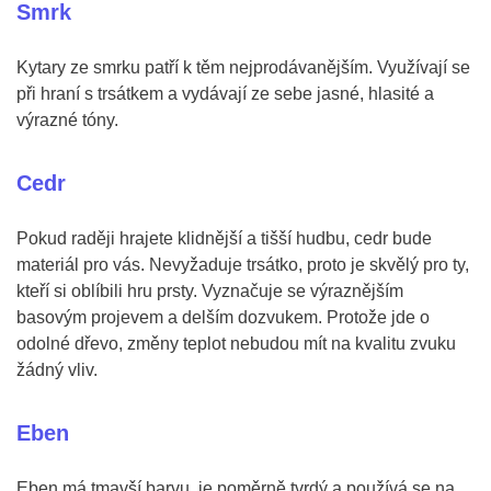
Smrk
Kytary ze smrku patří k těm nejprodávanějším. Využívají se
při hraní s trsátkem a vydávají ze sebe jasné, hlasité a
výrazné tóny.
Cedr
Pokud raději hrajete klidnější a tišší hudbu, cedr bude
materiál pro vás. Nevyžaduje trsátko, proto je skvělý pro ty,
kteří si oblíbili hru prsty. Vyznačuje se výraznějším
basovým projevem a delším dozvukem. Protože jde o
odolné dřevo, změny teplot nebudou mít na kvalitu zvuku
žádný vliv.
Eben
Eben má tmavší barvu, je poměrně tvrdý a používá se na