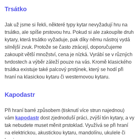
Trsátko
Jak už jsme si řekli, některé typy kytar nevyžadují hru na
trsátko, ale spíše prstovou hru. Pokud si ale zakoupíte druh
kytary, která trsátko vyžaduje, pak díky němu nástroj vydá
silnější zvuk. Protože se často ztrácejí, doporučujeme
zakoupit větší množství, cena je nízká. Vyrábí se v různých
tvrdostech a výběr záleží pouze na vás. Kromě klasického
trsátka existuje také palcový prstýnek, který se hodí při
hraní na klasickou kytaru či westernovou kytaru.
Kapodastr
Při hraní barré způsobem (tisknutí více strun najednou)
vám
kapodastr
dost zjednoduší práci, zvýší tón kytary, a vy
tak nebudete muset měnit prstoklad. Využívá se při hraní
na elektrickou, akustickou kytaru, mandolínu, ukulele či