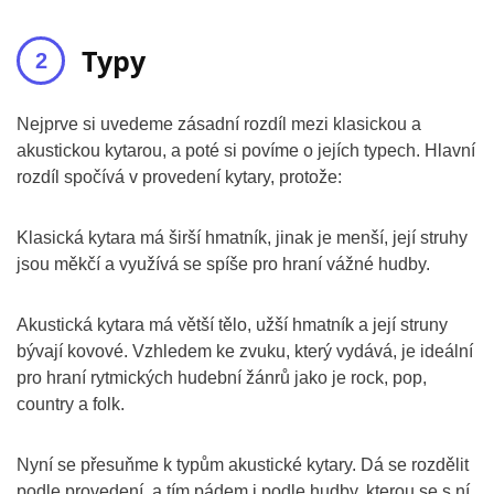
Typy
Nejprve si uvedeme zásadní rozdíl mezi klasickou a
akustickou kytarou, a poté si povíme o jejích typech. Hlavní
rozdíl spočívá v provedení kytary, protože:
Klasická kytara má širší hmatník, jinak je menší, její struhy
jsou měkčí a využívá se spíše pro hraní vážné hudby.
Akustická kytara má větší tělo, užší hmatník a její struny
bývají kovové. Vzhledem ke zvuku, který vydává, je ideální
pro hraní rytmických hudební žánrů jako je rock, pop,
country a folk.
Nyní se přesuňme k typům akustické kytary. Dá se rozdělit
podle provedení, a tím pádem i podle hudby, kterou se s ní