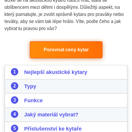
těžké se na akustickou kytaru naučit hrát, stala se
oblíbencem mezi dětmi i dospělými. Důležitý aspekt, na
který pamatujte, je zvolit správně kytaru pro praváky nebo
leváky, aby se vám tak lépe hrálo. Víte, podle čeho a jak
vybrat tu pravou pro vás?
Porovnat ceny kytar
Nejlepší akustické kytary
Typy
Funkce
Jaký materiál vybrat?
Příslušenství ke kytaře