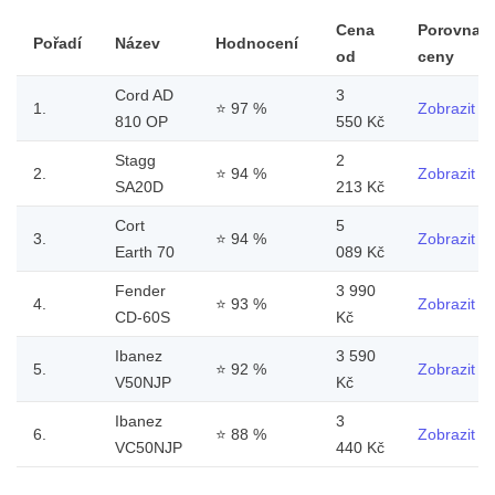
Cena
Porovnat
Pořadí
Název
Hodnocení
od
ceny
Cord AD
3
1.
⭐
97 %
Zobrazit
810 OP
550 Kč
Stagg
2
2.
⭐
94 %
Zobrazit
SA20D
213 Kč
Cort
5
3.
⭐
94 %
Zobrazit
Earth 70
089 Kč
Fender
3 990
4.
⭐
93 %
Zobrazit
CD-60S
Kč
Ibanez
3 590
5.
⭐
92 %
Zobrazit
V50NJP
Kč
Ibanez
3
6.
⭐
88 %
Zobrazit
VC50NJP
440 Kč