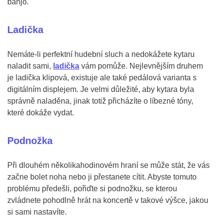
banjo.
Ladička
Nemáte-li perfektní hudební sluch a nedokážete kytaru
naladit sami,
ladička
vám pomůže. Nejlevnějším druhem
je ladička klipová, existuje ale také pedálová varianta s
digitálním displejem. Je velmi důležité, aby kytara byla
správně naladěna, jinak totiž přicházíte o líbezné tóny,
které dokáže vydat.
Podnožka
Při dlouhém několikahodinovém hraní se může stát, že vás
začne bolet noha nebo ji přestanete cítit. Abyste tomuto
problému předešli, pořiďte si podnožku, se kterou
zvládnete pohodlně hrát na koncertě v takové výšce, jakou
si sami nastavíte.