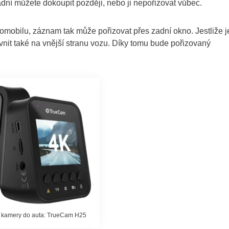
dní můžete dokoupit později, nebo ji nepořizovat vůbec.
omobilu, záznam tak může pořizovat přes zadní okno. Jestliže j
evnit také na vnější stranu vozu. Díky tomu bude pořizovaný
 kamery do auta: TrueCam H25