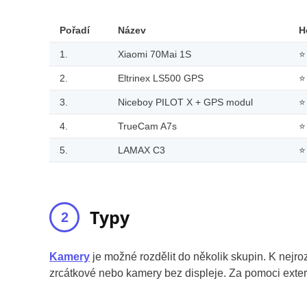
Pořadí
Název
H
1.
Xiaomi 70Mai 1S
⭐
2.
Eltrinex LS500 GPS
⭐
3.
Niceboy PILOT X + GPS modul
⭐
4.
TrueCam A7s
⭐
5.
LAMAX C3
⭐
Typy
Kamery
je možné rozdělit do několik skupin. K nejro
zrcátkové nebo kamery bez displeje. Za pomoci exter