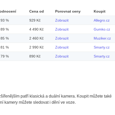
odnocení
Cena od
Porovnat ceny
Koupit
93 %
929 Kč
Zobrazit
Allegro.cz
89 %
4 490 Kč
Zobrazit
Gumko.cz
85 %
2 460 Kč
Zobrazit
Muziker.cz
81 %
2 990 Kč
Zobrazit
Smarty.cz
79 %
890 Kč
Zobrazit
Smarty.cz
zšířenějším patří klasická a duální kamera. Koupit můžete také
ní kamery můžete sledovat i dění ve voze.