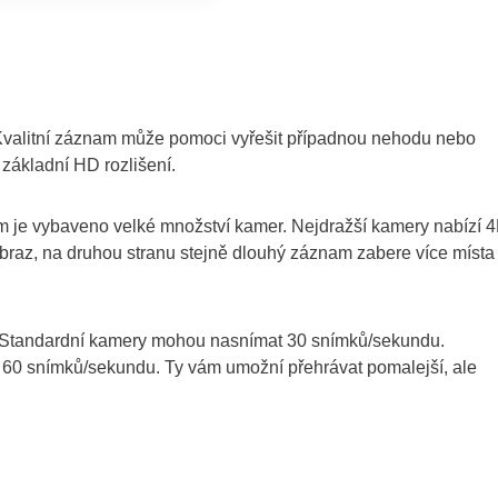
í. Kvalitní záznam může pomoci vyřešit případnou nehodu nebo
základní HD rozlišení.
tím je vybaveno velké množství kamer. Nejdražší kamery nabízí 
í obraz, na druhou stranu stejně dlouhý záznam zabere více míst
e. Standardní kamery mohou nasnímat 30 snímků/sekundu.
 60 snímků/sekundu. Ty vám umožní přehrávat pomalejší, ale