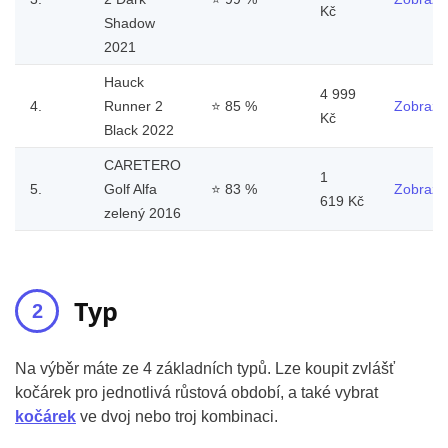
Kč
Shadow
2021
Hauck
4 999
4.
Runner 2
⭐
85 %
Zobrazit
Kč
Black 2022
CARETERO
1
5.
Golf Alfa
⭐
83 %
Zobrazit
619 Kč
zelený 2016
Typ
Na výběr máte ze 4 základních typů. Lze koupit zvlášť
kočárek pro jednotlivá růstová období, a také vybrat
kočárek
ve dvoj nebo troj kombinaci.