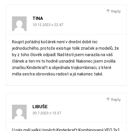
Reply
TINA
10.12.2023 v 22:47
Koupit pořádný kočárek není v dnešní době nic
jednoduchého, protože existuje tolik značek a modelů, že
by z toho člověk odpadl. Naštěstí jsem narazila na váš
článek a ten mi to hodně usnadnil. Nakonec jsem zvolila
značku Kinderkraft a objednala trojkombinaci, z které
měla sestra obrovskou radost a já nakonec také.
Reply
LIBUŠE
30.7.2023 v 13:37
U nás měl velký úspěch Kinderkraft Kombinovaný VEO 3v1