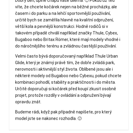
Dobrý den, úplně chápu vaše dilema. 🙂 Pokud už teď
víte, že chcete kočárek nejen na běžné procházky, ale
časem i do parku a na lehčí sportovnější používání,
určitě bych se zaměřila hlavně na kvalitní odpružení,
větší kola a pevnější konstrukci. Hodně rodičů si v
takovém případě chválí například značky Thule, Cybex,
Bugaboo nebo Britax Römer, které mají modely vhodné i
do náročnějšího terénu a zvládnou častější používání.
Velmi často bývá doporučovaný například Thule Urban
Glide, který je známý právě tím, že dobře zvládá park,
nerovnosti i aktivnější styl života. Oblíbené jsou ale i
některé modely od Bugaboo nebo Cybexu, pokud chcete
kombinaci pohodlí, stability a praktičnosti i do města.
Určitě doporučuji si kočárek před koupí zkusit osobně
projet, protože rozdíly v ovládání a odpružení bývají
opravdu znát.
Budeme rádi, když pak případně napíšete, pro který
model jste se nakonec rozhodla. 🙂