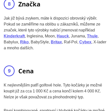
Značka
Jak již bývá zvykem, máte k dispozici obrovský výběr.
Pokud se zaměříme na oblibu u zákazníků, můžeme ze
značek, které tyto výrobky nabízí jmenovat například
Kinderkraft
, Inglesina, Moon,
Hauck
, Junama,
Thule
,
Babylux,
Riko
, BabyStyle,
Britax
, Raf-Pol,
Cybex
, X-lader
a mnoho dalších.
Cena
K nejlevnějším patří golfové hole. Tyto kočárky je možné
koupit již za cca 1 000 Kč a cena končí kolem 4 000 Kč.
Nelze je však považovat za plnohodnotný typ.
První kombinované, sportovní i hluboké kočárky je možné