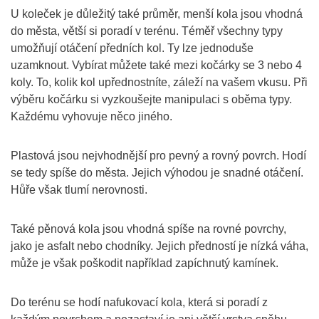
U koleček je důležitý také průměr, menší kola jsou vhodná
do města, větší si poradí v terénu. Téměř všechny typy
umožňují otáčení předních kol. Ty lze jednoduše
uzamknout. Vybírat můžete také mezi kočárky se 3 nebo 4
koly. To, kolik kol upřednostníte, záleží na vašem vkusu. Při
výběru kočárku si vyzkoušejte manipulaci s oběma typy.
Každému vyhovuje něco jiného.
Plastová jsou nejvhodnější pro pevný a rovný povrch. Hodí
se tedy spíše do města. Jejich výhodou je snadné otáčení.
Hůře však tlumí nerovnosti.
Také pěnová kola jsou vhodná spíše na rovné povrchy,
jako je asfalt nebo chodníky. Jejich předností je nízká váha,
může je však poškodit například zapíchnutý kamínek.
Do terénu se hodí nafukovací kola, která si poradí z