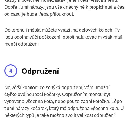
každým povrchem a nezastaví je ani větší vrstva sněhu.
Dobře tlumí nárazy, jsou však náchylné k propíchnutí a čas
od času je bude třeba přifouknout.
Do terénu i města můžete vyrazit na gelových kolech. Ty
jsou odolná vůči poškození, oproti nafukovacím však mají
menší odpružení.
Odpružení
Největší komfort, co se týká odpružení, vám umožní
čtyřkolové houpací kočárky. Odpružením mohou být
vybavena všechna kola, nebo pouze zadní kolečka. Lépe
tlumí nárazy kočárek, který má odpružena všechna kola. U
některých typů je také možno zvolit velikost odpružení.