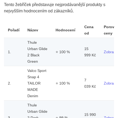
Tento žebříček představuje nejprodávanější produkty s
nejvyšším hodnocením od zákazníků.
Cena
Porovn
Pořadí
Název
Hodnocení
od
ceny
Thule
Urban Glide
15
1.
⭐
100 %
Zobrazit
2 Black
999 Kč
Green
Valco Sport
Snap 4
7
2.
TAILOR
⭐
100 %
Zobrazit
039 Kč
MADE
Denim
Thule
Urban Glide
15 990
3.
2 Dark
⭐
99 %
Zobrazit