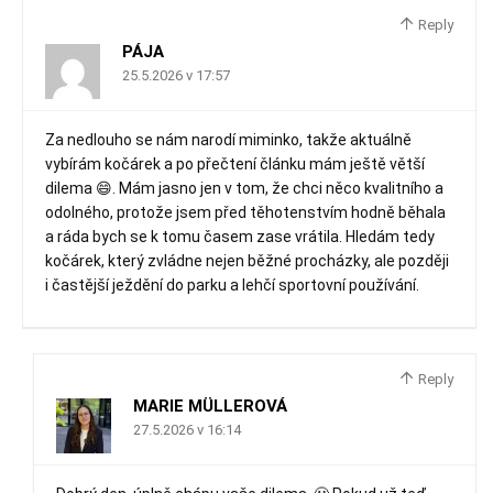
Reply
PÁJA
25.5.2026 v 17:57
Za nedlouho se nám narodí miminko, takže aktuálně
vybírám kočárek a po přečtení článku mám ještě větší
dilema 😄. Mám jasno jen v tom, že chci něco kvalitního a
odolného, protože jsem před těhotenstvím hodně běhala
a ráda bych se k tomu časem zase vrátila. Hledám tedy
kočárek, který zvládne nejen běžné procházky, ale později
i častější ježdění do parku a lehčí sportovní používání.
Reply
MARIE MÜLLEROVÁ
27.5.2026 v 16:14