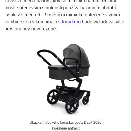
závisí zejména na tom, kdy se miminko narodí. Počítat
musíte především s nutností používat v zimním období
fusak. Zejména 6 – 9 měsíční miminko oblečené v zimní
kombinéze a v kombinaci s
fusakem
bude vyžadovat více
prostoru než novorozeně.
Ukázka hlubokého kočárku: Joolz Day+ 2020
awesome antracit