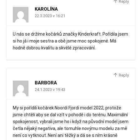
Reply
KAROLÍNA
22.3.2023 v 16:21
U nás se držíme kočárků značky Kinderkraft. Pořídila jsem
si ho já i moje sestra a obě jsme moc spokojené. Má
hodně dobrou kvalitu a skvělé zpracování.
Reply
BARBORA
24.1.2023 v 19:43
My si pořídili kočárek Noordi Fjordi model 2022, protože
jsme chtěli aby se dal vzít v pohodě i do terénu. Maximální
spokojenost, vybrali jsme ho i když na původní model jsem
četla nějaký negativa, ale tomuhle novýmu modelu za mě
není co vytknout. Není ani těžký a dá se s ním krásně