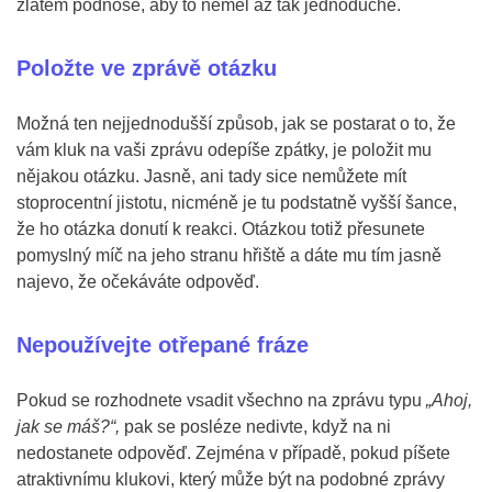
zlatém podnose, aby to neměl až tak jednoduché.
Položte ve zprávě otázku
Možná ten nejjednodušší způsob, jak se postarat o to, že
vám kluk na vaši zprávu odepíše zpátky, je položit mu
nějakou otázku. Jasně, ani tady sice nemůžete mít
stoprocentní jistotu, nicméně je tu podstatně vyšší šance,
že ho otázka donutí k reakci. Otázkou totiž přesunete
pomyslný míč na jeho stranu hřiště a dáte mu tím jasně
najevo, že očekáváte odpověď.
Nepoužívejte otřepané fráze
Pokud se rozhodnete vsadit všechno na zprávu typu
„Ahoj,
jak se máš?“,
pak se posléze nedivte, když na ni
nedostanete odpověď. Zejména v případě, pokud píšete
atraktivnímu klukovi, který může být na podobné zprávy