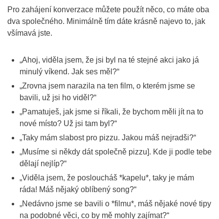
Pro zahájení konverzace můžete použít něco, co máte oba
dva společného. Minimálně tím dáte krásně najevo to, jak
všímavá jste.
„Ahoj, viděla jsem, že jsi byl na té stejné akci jako já
minulý víkend. Jak ses měl?“
„Zrovna jsem narazila na ten film, o kterém jsme se
bavili, už jsi ho viděl?“
„Pamatuješ, jak jsme si říkali, že bychom měli jít na to
nové místo? Už jsi tam byl?“
„Taky mám slabost pro pizzu. Jakou máš nejradši?“
„Musíme si někdy dát společně pizzu]. Kde ji podle tebe
dělají nejlíp?“
„Viděla jsem, že posloucháš *kapelu*, taky je mám
ráda! Máš nějaký oblíbený song?“
„Nedávno jsme se bavili o *filmu*, máš nějaké nové tipy
na podobné věci, co by mě mohly zajímat?“