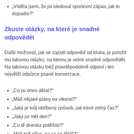
„Viděla jsem, že jsi sledoval sportovní zápas, jak to
dopadlo?“
Zkuste otázky, na které je snadné
odpovědět
Další možností, jak se zajistit odpověď od kluka, je položit
mu takovou otázku, na kterou je velmi snadné odpovědět.
Na takovou otázku totiž pravděpodobně odpoví i ten
největší odpůrce psané konverzace.
„Co jsi dnes dělal?“
„Máš nějaké plány na víkend?“
„Jaký je tvůj oblíbený způsob, jak trávit volný čas?“
„Jaký jsi měl den?“
„Co tě dneska potěšilo?“
„Máš teď něco, na co se těšíš?“