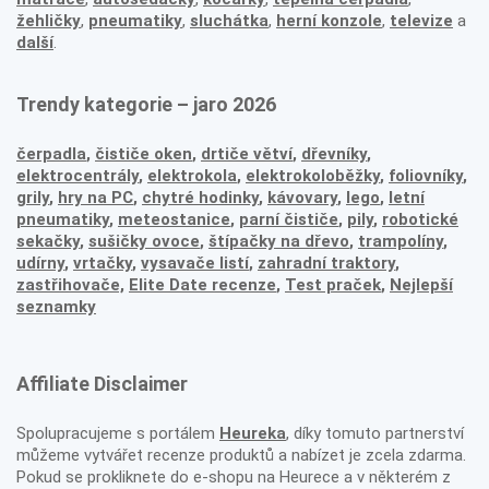
žehličky
,
pneumatiky
,
sluchátka
,
herní konzole
,
televize
a
další
.
Trendy kategorie – jaro 2026
čerpadla
,
čističe oken
,
drtiče větví
,
dřevníky
,
elektrocentrály
,
elektrokola
,
elektrokoloběžky
,
foliovníky
,
grily
,
hry na PC
,
chytré hodinky
,
kávovary
,
lego
,
letní
pneumatiky
,
meteostanice
,
parní čističe
,
pily
,
robotické
sekačky
,
sušičky ovoce
,
štípačky na dřevo
,
trampolíny
,
udírny
,
vrtačky
,
vysavače listí
,
zahradní traktory
,
zastřihovače,
Elite Date recenze
,
Test praček
,
Nejlepší
seznamky
Affiliate Disclaimer
Spolupracujeme s portálem
Heureka
, díky tomuto partnerství
můžeme vytvářet recenze produktů a nabízet je zcela zdarma.
Pokud se prokliknete do e-shopu na Heurece a v některém z