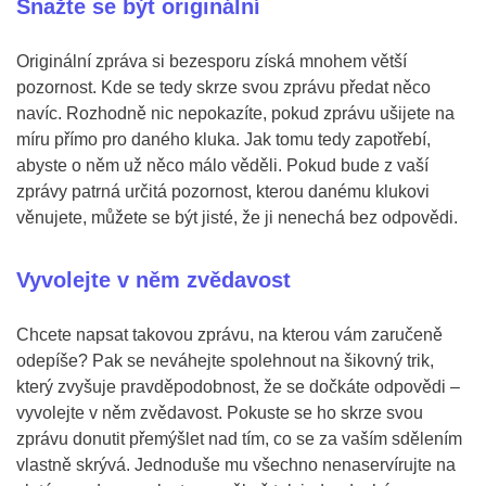
Snažte se být originální
Originální zpráva si bezesporu získá mnohem větší
pozornost. Kde se tedy skrze svou zprávu předat něco
navíc. Rozhodně nic nepokazíte, pokud zprávu ušijete na
míru přímo pro daného kluka. Jak tomu tedy zapotřebí,
abyste o něm už něco málo věděli. Pokud bude z vaší
zprávy patrná určitá pozornost, kterou danému klukovi
věnujete, můžete se být jisté, že ji nenechá bez odpovědi.
Vyvolejte v něm zvědavost
Chcete napsat takovou zprávu, na kterou vám zaručeně
odepíše? Pak se neváhejte spolehnout na šikovný trik,
který zvyšuje pravděpodobnost, že se dočkáte odpovědi –
vyvolejte v něm zvědavost. Pokuste se ho skrze svou
zprávu donutit přemýšlet nad tím, co se za vaším sdělením
vlastně skrývá. Jednoduše mu všechno nenaservírujte na