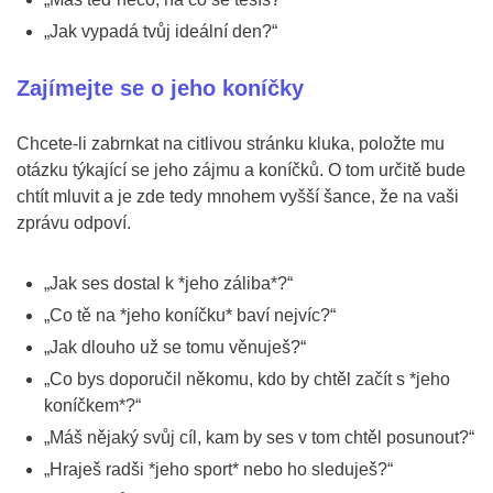
„Jak vypadá tvůj ideální den?“
Zajímejte se o jeho koníčky
Chcete-li zabrnkat na citlivou stránku kluka, položte mu
otázku týkající se jeho zájmu a koníčků. O tom určitě bude
chtít mluvit a je zde tedy mnohem vyšší šance, že na vaši
zprávu odpoví.
„Jak ses dostal k *jeho záliba*?“
„Co tě na *jeho koníčku* baví nejvíc?“
„Jak dlouho už se tomu věnuješ?“
„Co bys doporučil někomu, kdo by chtěl začít s *jeho
koníčkem*?“
„Máš nějaký svůj cíl, kam by ses v tom chtěl posunout?“
„Hraješ radši *jeho sport* nebo ho sleduješ?“