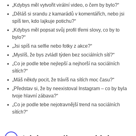
„Kdybys měl vytvořit virální video, o čem by bylo?“
„Děláš si srandu z kamarádů v komentářích, nebo jsi
spíš ten, kdo lajkuje potichu?“
„Kdybys měl popsat svůj profil třemi slovy, co by to
bylo?“
„Jsi spíš na selfie nebo fotky z akce?“
„Myslíš, že bys zvládl týden bez sociálních sítí?“
„Co je podle tebe nejlepší a nejhorší na sociálních
sítích?“
„Máš někdy pocit, že trávíš na sítích moc času?“
„Představ si, že by neexistoval Instagram – co by byla
tvoje hlavní zábava?“
„Co je podle tebe nejotravnější trend na sociálních
sítích?“