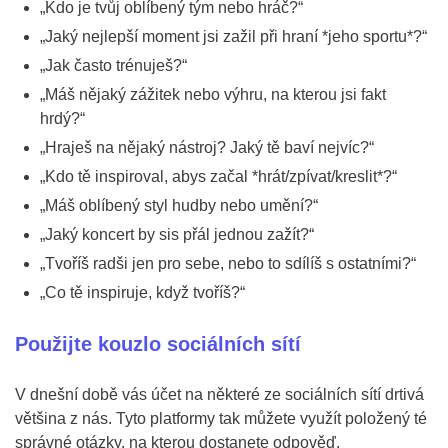
„Kdo je tvůj oblíbený tým nebo hráč?“
„Jaký nejlepší moment jsi zažil při hraní *jeho sportu*?“
„Jak často trénuješ?“
„Máš nějaký zážitek nebo výhru, na kterou jsi fakt
hrdý?“
„Hraješ na nějaký nástroj? Jaký tě baví nejvíc?“
„Kdo tě inspiroval, abys začal *hrát/zpívat/kreslit*?“
„Máš oblíbený styl hudby nebo umění?“
„Jaký koncert by sis přál jednou zažít?“
„Tvoříš radši jen pro sebe, nebo to sdílíš s ostatními?“
„Co tě inspiruje, když tvoříš?“
Použijte kouzlo sociálních sítí
V dnešní době vás účet na některé ze sociálních sítí drtivá
většina z nás. Tyto platformy tak můžete využít položený té
správné otázky, na kterou dostanete odpověď.