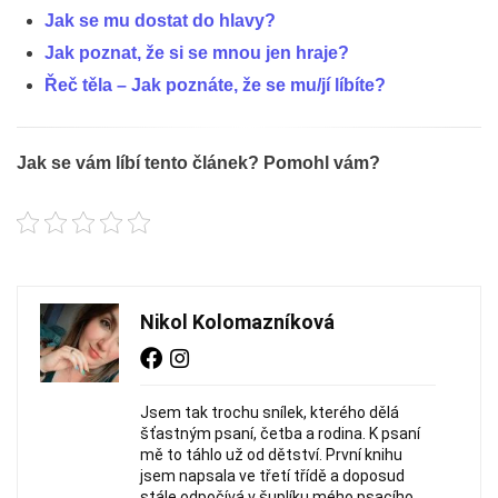
Jak se mu dostat do hlavy?
Jak poznat, že si se mnou jen hraje?
Řeč těla – Jak poznáte, že se mu/jí líbíte?
Jak se vám líbí tento článek? Pomohl vám?
Nikol Kolomazníková
Jsem tak trochu snílek, kterého dělá
šťastným psaní, četba a rodina. K psaní
mě to táhlo už od dětství. První knihu
jsem napsala ve třetí třídě a doposud
stále odpočívá v šuplíku mého psacího