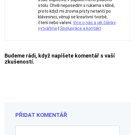
stolu. Chvíli neposedím s rukama v klíně,
proto když mi zrovna prsty netančí po
klávesnici, věnuji se kreativní tvorbě,
čtení nebo vaření.
Více o nás a jak články
vytváříme
|
Spolupráce a kontakt
Budeme rádi, když napíšete komentář s vaší
zkušeností.
PŘIDAT KOMENTÁŘ