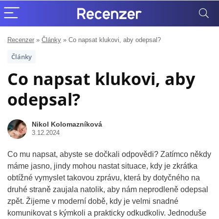
Recenzer
»
Články
»
Co napsat klukovi, aby odepsal?
Články
Co napsat klukovi, aby
odepsal?
Nikol Kolomazníková
3.12.2024
Co mu napsat, abyste se dočkali odpovědi? Zatímco někdy
máme jasno, jindy mohou nastat situace, kdy je zkrátka
obtížné vymyslet takovou zprávu, která by dotyčného na
druhé straně zaujala natolik, aby nám neprodleně odepsal
zpět. Žijeme v moderní době, kdy je velmi snadné
komunikovat s kýmkoli a prakticky odkudkoliv. Jednoduše