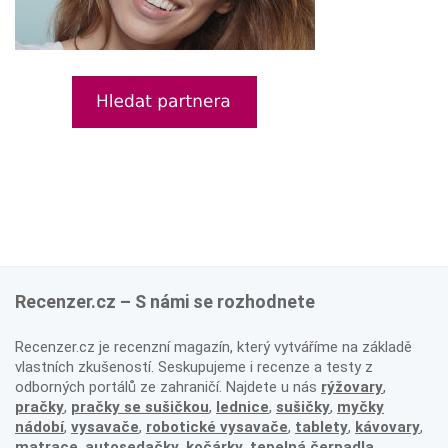
Recenzer.cz – S námi se rozhodnete
Recenzer.cz je recenzní magazín, který vytváříme na základě
vlastních zkušeností. Seskupujeme i recenze a testy z
odborných portálů ze zahraničí. Najdete u nás
rýžovary
,
pračky
,
pračky se sušičkou
,
lednice
,
sušičky
,
myčky
nádobí
,
vysavače
,
robotické vysavače
,
tablety
,
kávovary
,
matrace
,
autosedačky
,
kočárky
,
tepelná čerpadla
,