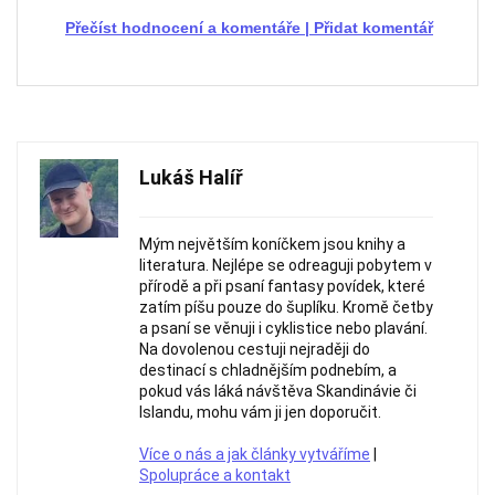
Přečíst hodnocení a komentáře
|
Přidat komentář
Lukáš Halíř
Mým největším koníčkem jsou knihy a
literatura. Nejlépe se odreaguji pobytem v
přírodě a při psaní fantasy povídek, které
zatím píšu pouze do šuplíku. Kromě četby
a psaní se věnuji i cyklistice nebo plavání.
Na dovolenou cestuji nejraději do
destinací s chladnějším podnebím, a
pokud vás láká návštěva Skandinávie či
Islandu, mohu vám ji jen doporučit.
Více o nás a jak články vytváříme
|
Spolupráce a kontakt