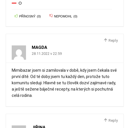
O
PŘÍNOSNÝ
(
0
)
NEPOMOHL
(
0
)
Reply
MAGDA
28.11.2022 v 22:59
Mimibazar jsem si zamilovala v době, kdy jsem čekala své
první dítě. Od té doby jsem tu každý den, protože tuto
komunitu sleduji. Hlavně se tu člověk dozví zajímavé rady,
a ještě sežene báječné recepty, na kterých si pochutná
celá rodina.
Reply
JIŘINA