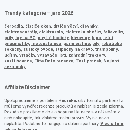
Trendy kategorie – jaro 2026
čerpadla
,
čističe oken
,
drtiče větví
,
dřevníky
,
elektrocentrály
,
elektrokola
,
elektrokoloběžky
,
foliovníky
,
grily
,
hry na PC
,
chytré hodinky
,
kávovary
,
lego
,
letní
pneumatiky
,
meteostanice
,
parní čističe
,
pily
,
robotické
sekačky
,
sušičky ovoce
,
štípačky na dřevo
,
trampolíny
,
udírny
,
vrtačky
,
vysavače listí
,
zahradní traktory
,
zastřihovače,
Elite Date recenze
,
Test praček
,
Nejlepší
seznamky
Affiliate Disclaimer
Spolupracujeme s portálem
Heureka
, díky tomuto partnerství
můžeme vytvářet recenze produktů a nabízet je zcela zdarma.
Pokud se prokliknete do e-shopu na Heurece a v některém z
nich nakoupíte, tak získáme malou provizi. Vy nic navíc
neplatíte. Podobně to funguje i s dalšími partnery.
Více o tom,
jak vyděláváme
.