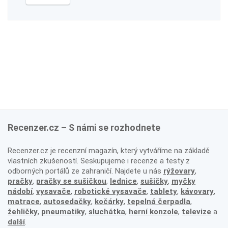
Recenzer.cz – S námi se rozhodnete
Recenzer.cz je recenzní magazín, který vytváříme na základě
vlastních zkušeností. Seskupujeme i recenze a testy z
odborných portálů ze zahraničí. Najdete u nás
rýžovary
,
pračky
,
pračky se sušičkou
,
lednice
,
sušičky
,
myčky
nádobí
,
vysavače
,
robotické vysavače
,
tablety
,
kávovary
,
matrace
,
autosedačky
,
kočárky
,
tepelná čerpadla
,
žehličky
,
pneumatiky
,
sluchátka
,
herní konzole
,
televize
a
další
.