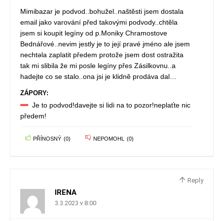
Mimibazar je podvod..bohužel..naštĕsti jsem dostala
email jako varování před takovými podvody..chtĕla
jsem si koupit legíny od p.Moniky Chramostove
Bednářové..nevim jestly je to její pravé jméno ale jsem
nechtəla zaplatit předem protože jsem dost ostražita
tak mi slibila že mi posle legíny přes Zásilkovnu..a
hadejte co se stalo..ona jsi je klidnĕ prodáva dal…
ZÁPORY:
Je to podvod!davejte si lidi na to pozor!neplaťte nic
předem!
PŘÍNOSNÝ
(
0
)
NEPOMOHL
(
0
)
Reply
IRENA
3.3.2023 v 8:00