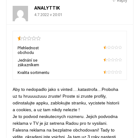
Reply
ANALYTTIK
4.7.2022 v 20:01
0.5
Přehlednost
obchodu
10
Jednání se
zákazníkem
10
Kvalita sortimentu
10
Aby to nedopadlo jako s vinted….katastrofa…Proboha
uz tu hruuuuzuuu zruste! Proste si zruste profily,
odinstalujte appku, zablokujte stranku, vycistete historii
a cookies, a uz tam nikdy nelezte !
Je to podvod neskutecnych rozmeru. Jejich podvodna
reklama v TV je jiz setrena Radou pro tv vysilani.
Falesna reklama na bezplatne obchodovani! Tady to
vidite, okradeni jste vsichni. Ja tam uz 3 roky nastesti