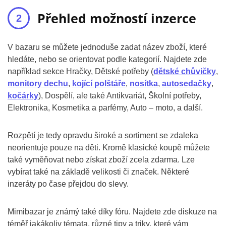
Přehled možností inzerce
V bazaru se můžete jednoduše zadat název zboží, které
hledáte, nebo se orientovat podle kategorií. Najdete zde
například sekce Hračky, Dětské potřeby (
dětské chůvičky
,
monitory dechu
,
kojící polštáře
,
nosítka
,
autosedačky
,
kočárky
), Dospělí, ale také Antikvariát, Školní potřeby,
Elektronika, Kosmetika a parfémy, Auto – moto, a další.
Rozpětí je tedy opravdu široké a sortiment se zdaleka
neorientuje pouze na děti. Kromě klasické koupě můžete
také vyměňovat nebo získat zboží zcela zdarma. Lze
vybírat také na základě velikosti či značek. Některé
inzeráty po čase přejdou do slevy.
Mimibazar je známý také díky fóru. Najdete zde diskuze na
téměř jakákoliv témata, různé tipy a triky, které vám