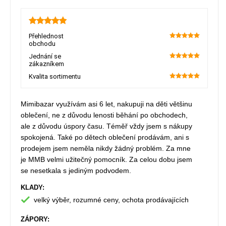
5
Přehlednost
obchodu
100
Jednání se
zákazníkem
100
Kvalita sortimentu
100
Mimibazar využívám asi 6 let, nakupuji na děti většinu
oblečení, ne z důvodu lenosti běhání po obchodech,
ale z důvodu úspory času. Téměř vždy jsem s nákupy
spokojená. Také po dětech oblečení prodávám, ani s
prodejem jsem neměla nikdy žádný problém. Za mne
je MMB velmi užitečný pomocník. Za celou dobu jsem
se nesetkala s jediným podvodem.
KLADY:
velký výběr, rozumné ceny, ochota prodávajících
ZÁPORY: