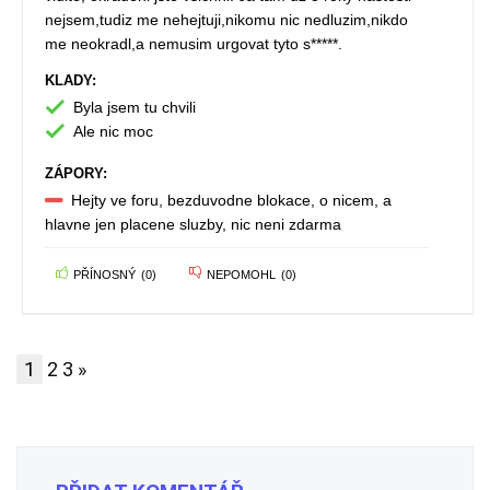
nejsem,tudiz me nehejtuji,nikomu nic nedluzim,nikdo
me neokradl,a nemusim urgovat tyto s*****.
KLADY:
Byla jsem tu chvili
Ale nic moc
ZÁPORY:
Hejty ve foru, bezduvodne blokace, o nicem, a
hlavne jen placene sluzby, nic neni zdarma
PŘÍNOSNÝ
(
0
)
NEPOMOHL
(
0
)
1
2
3
»