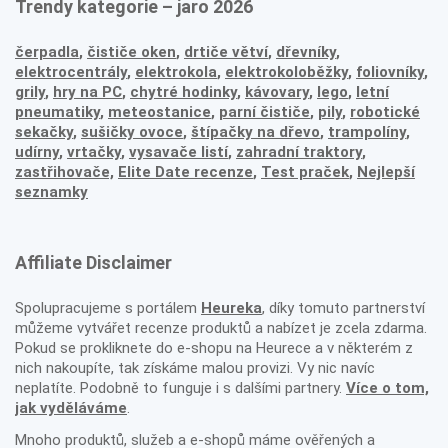
Trendy kategorie – jaro 2026
čerpadla
,
čističe oken
,
drtiče větví
,
dřevníky
,
elektrocentrály
,
elektrokola
,
elektrokoloběžky
,
foliovníky
,
grily
,
hry na PC
,
chytré hodinky
,
kávovary
,
lego
,
letní
pneumatiky
,
meteostanice
,
parní čističe
,
pily
,
robotické
sekačky
,
sušičky ovoce
,
štípačky na dřevo
,
trampolíny
,
udírny
,
vrtačky
,
vysavače listí
,
zahradní traktory
,
zastřihovače,
Elite Date recenze
,
Test praček
,
Nejlepší
seznamky
Affiliate Disclaimer
Spolupracujeme s portálem
Heureka
, díky tomuto partnerství
můžeme vytvářet recenze produktů a nabízet je zcela zdarma.
Pokud se prokliknete do e-shopu na Heurece a v některém z
nich nakoupíte, tak získáme malou provizi. Vy nic navíc
neplatíte. Podobně to funguje i s dalšími partnery.
Více o tom,
jak vyděláváme
.
Mnoho produktů, služeb a e-shopů máme ověřených a