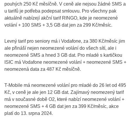
pouhých 250 Kč měsíčně. V ceně ale nejsou žádné SMS a
u tarifů je potřeba podepsat smlouvu. Pro všechny pak
aktuálně nabízejí akční tarif RINGO, kde je neomezené
volání + 100 SMS + 3,5 GB dat jen za 299 Kč/měsíc.
Levný tarif pro seniory má i Vodafone, za 380 Kč/měsíc jim
ale přináší nejen neomezené volání do všech sítí, ale i
neomezené SMS a hned 3 GB dat. Pro mladé s kartičkou
ISIC má Vodafone neomezené volání + neomezené SMS +
neomezená data za 487 Kč měsíčně.
T-Mobile má neomezené volání pro mladé do 26 let od 495
Kč, v ceně je ale jen 12 GB dat. Zajímavý neomezený tarif
má v současné době O2, které nabízí neomezené volání +
neomezené SMS + 4 GB dat jen za 399 Kč/měsíc, akce
platí do 13. srpna 2024.