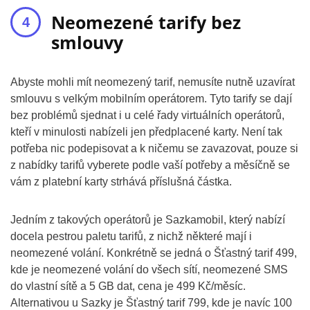
Neomezené tarify bez
smlouvy
Abyste mohli mít neomezený tarif, nemusíte nutně uzavírat
smlouvu s velkým mobilním operátorem. Tyto tarify se dají
bez problémů sjednat i u celé řady virtuálních operátorů,
kteří v minulosti nabízeli jen předplacené karty. Není tak
potřeba nic podepisovat a k ničemu se zavazovat, pouze si
z nabídky tarifů vyberete podle vaší potřeby a měsíčně se
vám z platební karty strhává příslušná částka.
Jedním z takových operátorů je Sazkamobil, který nabízí
docela pestrou paletu tarifů, z nichž některé mají i
neomezené volání. Konkrétně se jedná o Šťastný tarif 499,
kde je neomezené volání do všech sítí, neomezené SMS
do vlastní sítě a 5 GB dat, cena je 499 Kč/měsíc.
Alternativou u Sazky je Šťastný tarif 799, kde je navíc 100