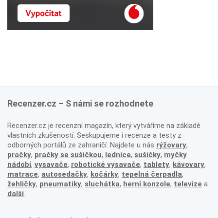
Recenzer.cz – S námi se rozhodnete
Recenzer.cz je recenzní magazín, který vytváříme na základě
vlastních zkušeností. Seskupujeme i recenze a testy z
odborných portálů ze zahraničí. Najdete u nás
rýžovary
,
pračky
,
pračky se sušičkou
,
lednice
,
sušičky
,
myčky
nádobí
,
vysavače
,
robotické vysavače
,
tablety
,
kávovary
,
matrace
,
autosedačky
,
kočárky
,
tepelná čerpadla
,
žehličky
,
pneumatiky
,
sluchátka
,
herní konzole
,
televize
a
další
.