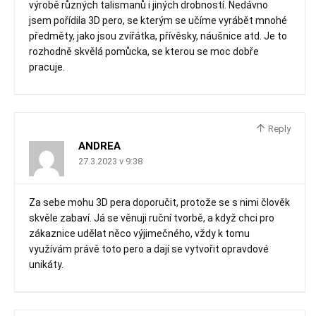
výrobě různých talismanů i jiných drobností. Nedávno
jsem pořídila 3D pero, se kterým se učíme vyrábět mnohé
předměty, jako jsou zvířátka, přívěsky, náušnice atd. Je to
rozhodně skvělá pomůcka, se kterou se moc dobře
pracuje.
Reply
ANDREA
27.3.2023 v 9:38
Za sebe mohu 3D pera doporučit, protože se s nimi člověk
skvěle zabaví. Já se věnuji ruční tvorbě, a když chci pro
zákaznice udělat něco výjimečného, vždy k tomu
využívám právě toto pero a dají se vytvořit opravdové
unikáty.