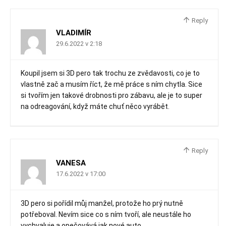
Reply
VLADIMÍR
29.6.2022 v 2:18
Koupil jsem si 3D pero tak trochu ze zvědavosti, co je to
vlastně zač a musím říct, že mě práce s ním chytla. Sice
si tvořím jen takové drobnosti pro zábavu, ale je to super
na odreagování, když máte chuť něco vyrábět.
Reply
VANESA
17.6.2022 v 17:00
3D pero si pořídil můj manžel, protože ho prý nutně
potřeboval. Nevím sice co s ním tvoří, ale neustále ho
vychvaluje a opečovává jak nové auto.