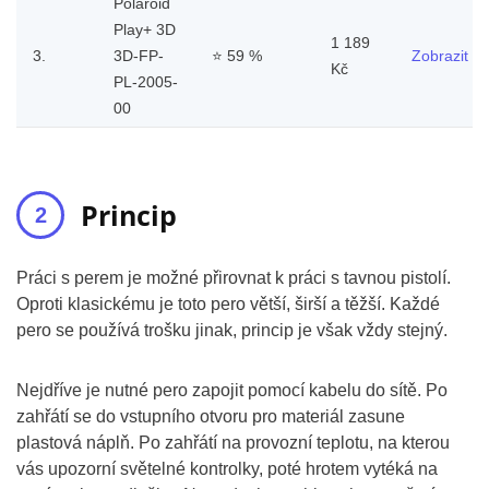
Polaroid
Play+ 3D
1 189
3.
3D-FP-
⭐
59 %
Zobrazit
Kč
PL-2005-
00
Princip
Práci s perem je možné přirovnat k práci s tavnou pistolí.
Oproti klasickému je toto pero větší, širší a těžší. Každé
pero se používá trošku jinak, princip je však vždy stejný.
Nejdříve je nutné pero zapojit pomocí kabelu do sítě. Po
zahřátí se do vstupního otvoru pro materiál zasune
plastová náplň. Po zahřátí na provozní teplotu, na kterou
vás upozorní světelné kontrolky, poté hrotem vytéká na