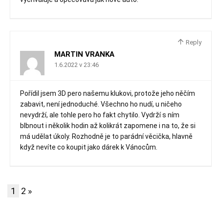
Reply
MARTIN VRANKA
1.6.2022 v 23:46
Pořídil jsem 3D pero našemu klukovi, protože jeho něčím
zabavit, není jednoduché. Všechno ho nudí, u ničeho
nevydrží, ale tohle pero ho fakt chytilo. Vydrží s ním
blbnout i několik hodin až kolikrát zapomene i na to, že si
má udělat úkoly. Rozhodně je to parádní věcička, hlavně
když nevíte co koupit jako dárek k Vánocům.
1
2
»