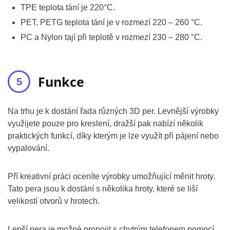
TPE teplota tání je 220°C.
PET, PETG teplota tání je v rozmezí 220 – 260 °C.
PC a Nylon tají při teplotě v rozmezí 230 – 280 °C.
Funkce
Na trhu je k dostání řada různých 3D per. Levnější výrobky
využijete pouze pro kreslení, dražší pak nabízí několik
praktických funkcí, díky kterým je lze využít při pájení nebo
vypalování.
Pří kreativní práci oceníte výrobky umožňující měnit hroty.
Tato pera jsou k dostání s několika hroty, které se liší
velikostí otvorů v hrotech.
Lepší pera je možné propojit s chytrým telefonem pomocí