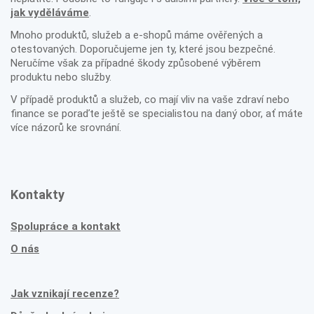
jak vyděláváme
.
Mnoho produktů, služeb a e-shopů máme ověřených a
otestovaných. Doporučujeme jen ty, které jsou bezpečné.
Neručíme však za případné škody způsobené výběrem
produktu nebo služby.
V případě produktů a služeb, co mají vliv na vaše zdraví nebo
finance se poraďte ještě se specialistou na daný obor, ať máte
více názorů ke srovnání.
Kontakty
Spolupráce a kontakt
O nás
Jak vznikají recenze?