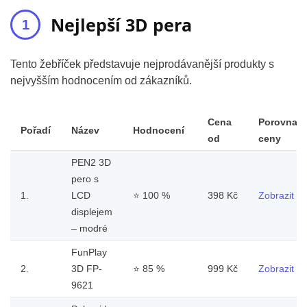
Nejlepší 3D pera
Tento žebříček představuje nejprodávanější produkty s
nejvyšším hodnocením od zákazníků.
Cena
Porovnat
Pořadí
Název
Hodnocení
od
ceny
PEN2 3D
pero s
1.
LCD
⭐
100 %
398 Kč
Zobrazit
displejem
– modré
FunPlay
2.
3D FP-
⭐
85 %
999 Kč
Zobrazit
9621