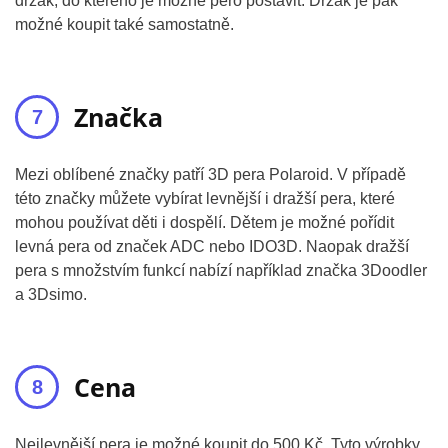
držák, do kterého je možné pero postavit. Držák je pak
možné koupit také samostatně.
Značka
Mezi oblíbené značky patří 3D pera Polaroid. V případě
této značky můžete vybírat levnější i dražší pera, které
mohou používat děti i dospělí. Dětem je možné pořídit
levná pera od značek ADC nebo IDO3D. Naopak dražší
pera s množstvím funkcí nabízí například značka 3Doodler
a 3Dsimo.
Cena
Nejlevnější pera je možné koupit do 500 Kč. Tyto výrobky