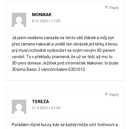
Reply
MONIKAK
8.12.2023 v 17:05
Já jsem nedávno narazila na tento váš článek a můj syn
přes rameno nakoukl a uviděl ten obrázek ještěrky, kterou
prý musí rozhodně vyzkoušet se svým novým 3D-perem
vyrobit. To v překladu znamená, že už se těší, až mu to
3D-pero donese Ježíšek pod stromeček. Nakonec to bude
3Dsimo Basic 2 vánoční balení G3D1012.
Reply
TEREZA
21.5.2023 v 21:30
Pořádám různé kurzy, kde se každý může učit tvořivosti a