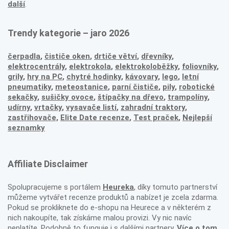
další
.
Trendy kategorie – jaro 2026
čerpadla
,
čističe oken
,
drtiče větví
,
dřevníky
,
elektrocentrály
,
elektrokola
,
elektrokoloběžky
,
foliovníky
,
grily
,
hry na PC
,
chytré hodinky
,
kávovary
,
lego
,
letní
pneumatiky
,
meteostanice
,
parní čističe
,
pily
,
robotické
sekačky
,
sušičky ovoce
,
štípačky na dřevo
,
trampolíny
,
udírny
,
vrtačky
,
vysavače listí
,
zahradní traktory
,
zastřihovače,
Elite Date recenze
,
Test praček
,
Nejlepší
seznamky
Affiliate Disclaimer
Spolupracujeme s portálem
Heureka
, díky tomuto partnerství
můžeme vytvářet recenze produktů a nabízet je zcela zdarma.
Pokud se prokliknete do e-shopu na Heurece a v některém z
nich nakoupíte, tak získáme malou provizi. Vy nic navíc
neplatíte. Podobně to funguje i s dalšími partnery.
Více o tom,