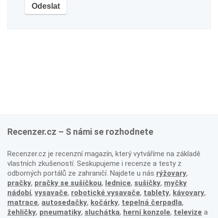
Recenzer.cz – S námi se rozhodnete
Recenzer.cz je recenzní magazín, který vytváříme na základě
vlastních zkušeností. Seskupujeme i recenze a testy z
odborných portálů ze zahraničí. Najdete u nás
rýžovary
,
pračky
,
pračky se sušičkou
,
lednice
,
sušičky
,
myčky
nádobí
,
vysavače
,
robotické vysavače
,
tablety
,
kávovary
,
matrace
,
autosedačky
,
kočárky
,
tepelná čerpadla
,
žehličky
,
pneumatiky
,
sluchátka
,
herní konzole
,
televize
a