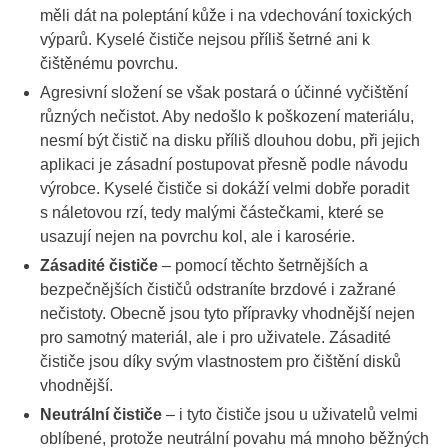
měli dát na poleptání kůže i na vdechování toxických
výparů. Kyselé čističe nejsou příliš šetrné ani k
čištěnému povrchu.
Agresivní složení se však postará o účinné vyčištění
různých nečistot. Aby nedošlo k poškození materiálu,
nesmí být čistič na disku příliš dlouhou dobu, při jejich
aplikaci je zásadní postupovat přesně podle návodu
výrobce. Kyselé čističe si dokáží velmi dobře poradit
s náletovou rzí, tedy malými částečkami, které se
usazují nejen na povrchu kol, ale i karosérie.
Zásadité čističe
– pomocí těchto šetrnějších a
bezpečnějších čističů odstraníte brzdové i zažrané
nečistoty. Obecně jsou tyto přípravky vhodnější nejen
pro samotný materiál, ale i pro uživatele. Zásadité
čističe jsou díky svým vlastnostem pro čištění disků
vhodnější.
Neutrální čističe
– i tyto čističe jsou u uživatelů velmi
oblíbené, protože neutrální povahu má mnoho běžných