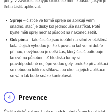
pěny. V závislosti se typu čističe se mění způsob, jakým je
třeba čistič aplikovat.
Spreje
– čističe ve formě spreje se aplikují velmi
snadno, stačí je disky kol jednoduše nastříkat. Poté
byste měli sprej nechat působit na nakonec setřít.
Gel/ pěna
– tato čističe jsou ideální na silně znečištěná
kola. Jejich výhodou je, že k povrchu kol velmi dobře
přilnou, nevýhodou je delší čas, který čistič potřebuje
ke svému působení. Z hlediska formy si
pravděpodobně nejlépe vedou gely, protože při aplikaci
se nebudou tolik rozstřikovat po okolí a jejich aplikace
se vám tak bude snáze kontrolovat.
Prevence
Čističe disků kol použijete na odstranění různých nečistot.