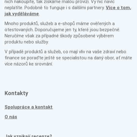
nich nakoupíte, tak získáme malou provizi. Vy nic navíc
neplatíte. Podobně to funguje i s dalšími partnery.
Více o tom,
jak vyděláváme
.
Mnoho produktů, služeb a e-shopů máme ověřených a
otestovaných. Doporučujeme jen ty, které jsou bezpečné.
Neručíme však za případné škody způsobené výběrem
produktu nebo služby.
V případě produktů a služeb, co mají vliv na vaše zdraví nebo
finance se poraďte ještě se specialistou na daný obor, ať máte
více názorů ke srovnání.
Kontakty
Spolupráce a kontakt
O nás
Jak vznikají recenze?