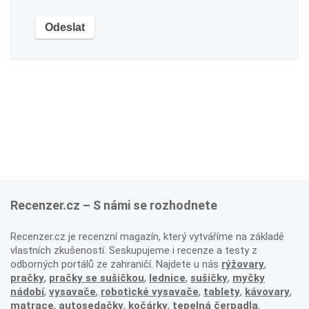
Recenzer.cz – S námi se rozhodnete
Recenzer.cz je recenzní magazín, který vytváříme na základě
vlastních zkušeností. Seskupujeme i recenze a testy z
odborných portálů ze zahraničí. Najdete u nás
rýžovary
,
pračky
,
pračky se sušičkou
,
lednice
,
sušičky
,
myčky
nádobí
,
vysavače
,
robotické vysavače
,
tablety
,
kávovary
,
matrace
,
autosedačky
,
kočárky
,
tepelná čerpadla
,