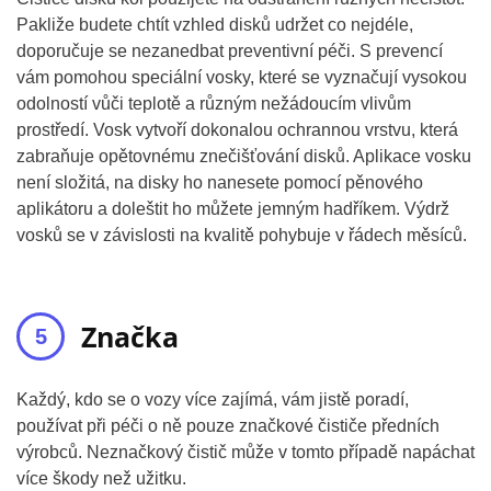
Pakliže budete chtít vzhled disků udržet co nejdéle,
doporučuje se nezanedbat preventivní péči. S prevencí
vám pomohou speciální vosky, které se vyznačují vysokou
odolností vůči teplotě a různým nežádoucím vlivům
prostředí. Vosk vytvoří dokonalou ochrannou vrstvu, která
zabraňuje opětovnému znečišťování disků. Aplikace vosku
není složitá, na disky ho nanesete pomocí pěnového
aplikátoru a doleštit ho můžete jemným hadříkem. Výdrž
vosků se v závislosti na kvalitě pohybuje v řádech měsíců.
Značka
Každý, kdo se o vozy více zajímá, vám jistě poradí,
používat při péči o ně pouze značkové čističe předních
výrobců. Neznačkový čistič může v tomto případě napáchat
více škody než užitku.