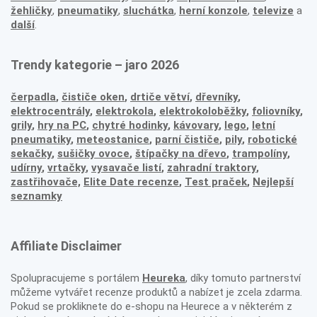
žehličky
,
pneumatiky
,
sluchátka
,
herní konzole
,
televize
a
další
.
Trendy kategorie – jaro 2026
čerpadla
,
čističe oken
,
drtiče větví
,
dřevníky
,
elektrocentrály
,
elektrokola
,
elektrokoloběžky
,
foliovníky
,
grily
,
hry na PC
,
chytré hodinky
,
kávovary
,
lego
,
letní
pneumatiky
,
meteostanice
,
parní čističe
,
pily
,
robotické
sekačky
,
sušičky ovoce
,
štípačky na dřevo
,
trampolíny
,
udírny
,
vrtačky
,
vysavače listí
,
zahradní traktory
,
zastřihovače,
Elite Date recenze
,
Test praček
,
Nejlepší
seznamky
Affiliate Disclaimer
Spolupracujeme s portálem
Heureka
, díky tomuto partnerství
můžeme vytvářet recenze produktů a nabízet je zcela zdarma.
Pokud se prokliknete do e-shopu na Heurece a v některém z