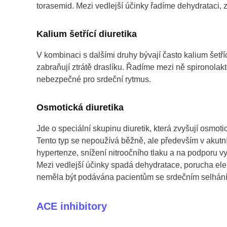
torasemid. Mezi vedlejší účinky řadíme dehydrataci, ztr
Kalium šetřící diuretika
V kombinaci s dalšími druhy bývají často kalium šetříc
zabraňují ztrátě draslíku. Řadíme mezi ně spironolakt
nebezpečné pro srdeční rytmus.
Osmotická diuretika
Jde o speciální skupinu diuretik, která zvyšují osmot
Tento typ se nepoužívá běžně, ale především v akutníc
hypertenze, snížení nitroočního tlaku a na podporu v
Mezi vedlejší účinky spadá dehydratace, porucha ele
neměla být podávána pacientům se srdečním selhá
ACE inhibitory