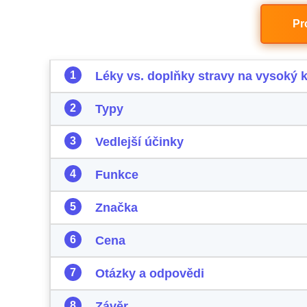
Pr
Léky vs. doplňky stravy na vysoký k
Typy
Vedlejší účinky
Funkce
Značka
Cena
Otázky a odpovědi
Závěr