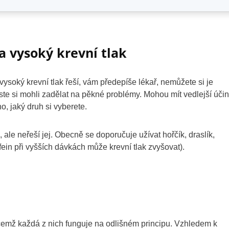
a vysoký krevní tlak
 vysoký krevní tlak řeší, vám předepíše lékař, nemůžete si je
yste si mohli zadělat na pěkné problémy. Mohou mít vedlejší úči
ho, jaký druh si vyberete.
le neřeší jej. Obecně se doporučuje užívat hořčík, draslík,
in při vyšších dávkách může krevní tlak zvyšovat).
přičemž každá z nich funguje na odlišném principu. Vzhledem k