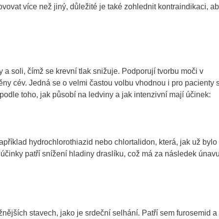
at více než jiný, důležité je také zohlednit kontraindikaci, a
a soli, čímž se krevní tlak snižuje. Podporují tvorbu moči v
stěny cév. Jedná se o velmi častou volbu vhodnou i pro pacienty 
odle toho, jak působí na ledviny a jak intenzivní mají účinek:
příklad hydrochlorothiazid nebo chlortalidon, která, jak už bylo
ší účinky patří snížení hladiny draslíku, což má za následek únavu
ažnějších stavech, jako je srdeční selhání. Patří sem furosemid a