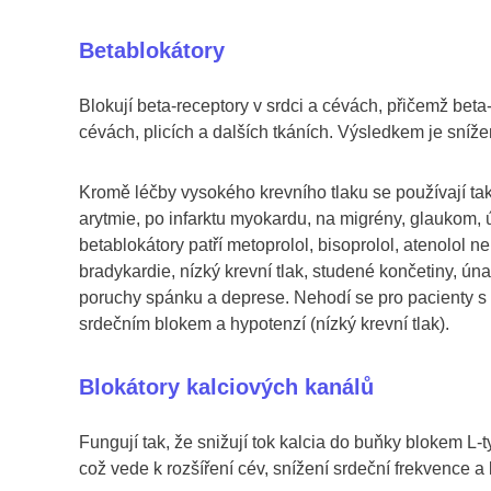
Betablokátory
Blokují beta-receptory v srdci a cévách, přičemž beta
cévách, plicích a dalších tkáních. Výsledkem je snížen
Kromě léčby vysokého krevního tlaku se používají tak
arytmie, po infarktu myokardu, na migrény, glaukom, 
betablokátory patří metoprolol, bisoprolol, atenolol n
bradykardie, nízký krevní tlak, studené končetiny, ú
poruchy spánku a deprese. Nehodí se pro pacienty
srdečním blokem a hypotenzí (nízký krevní tlak).
Blokátory kalciových kanálů
Fungují tak, že snižují tok kalcia do buňky blokem L-
což vede k rozšíření cév, snížení srdeční frekvence a 