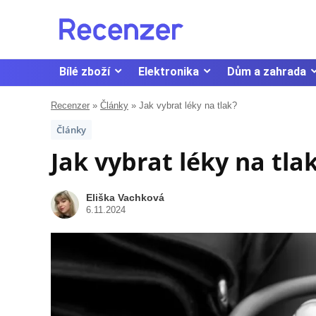
Bílé zboží
Elektronika
Dům a zahrada
Recenzer
»
Články
»
Jak vybrat léky na tlak?
Články
Jak vybrat léky na tla
Eliška Vachková
6.11.2024