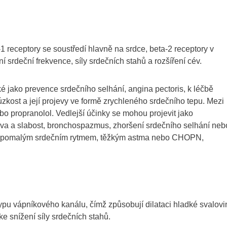
-1 receptory se soustředí hlavně na srdce, beta-2 receptory v
í srdeční frekvence, síly srdečních stahů a rozšíření cév.
é jako prevence srdečního selhání, angina pectoris, k léčbě
úzkost a její projevy ve formě zrychleného srdečního tepu. Mezi
ebo propranolol. Vedlejší účinky se mohou projevit jako
nava a slabost, bronchospazmus, zhoršení srdečního selhání neb
 s pomalým srdečním rytmem, těžkým astma nebo CHOPN,
typu vápníkového kanálu, čímž způsobují dilataci hladké svalovi
ke snížení síly srdečních stahů.