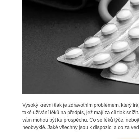
Vysoký krevní tlak je zdravotním problémem, který trá
také užívání léků na předpis, jež mají za cíl tlak sníž
vám mohou být ku prospěchu. Co se léků týče, nebojt
neobvyklé. Jaké všechny jsou k dispozici a co za ved