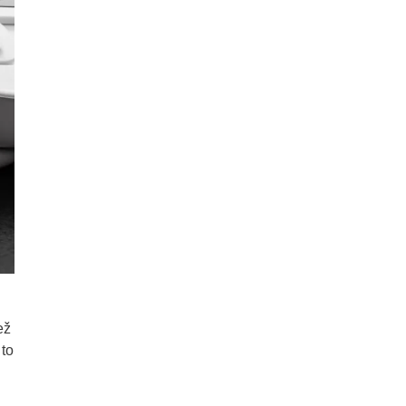
ež
 to