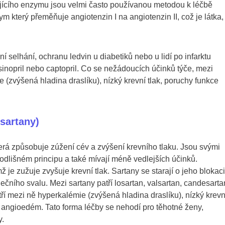
tujícího enzymu jsou velmi často používanou metodou k léčbě
m který přeměňuje angiotenzin I na angiotenzin II, což je látka,
 selhání, ochranu ledvin u diabetiků nebo u lidí po infarktu
lisinopril nebo captopril. Co se nežádoucích účinků týče, mezi
e (zvýšená hladina draslíku), nízký krevní tlak, poruchy funkce
(sartany)
která způsobuje zúžení cév a zvýšení krevního tlaku. Jsou svými
odlišném principu a také mívají méně vedlejších účinků.
 je zužuje zvyšuje krevní tlak. Sartany se starají o jeho blokaci
ečního svalu. Mezi sartany patří losartan, valsartan, candesarta
tří mezi ně hyperkalémie (zvýšená hladina draslíku), nízký krevn
 či angioedém. Tato forma léčby se nehodí pro těhotné ženy,
y.