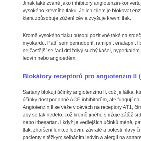
Jinak také zvané jako inhibitory angiotenzin-konver
vysokého krevního tlaku. Jejich cílem je blokovat enzy
která způsobuje zúžení cév a zvyšuje krevní tlak.
Kromě vysokého tlaku působí pozitivně také na srdeční
myokardu. Patří sem perindopril, ramipril, enalapril, 
nejčastější se řadí dráždivý suchý kašel, hyperkalémi
ledvin nebo angioedém.
Blokátory receptorů pro angiotenzin II 
Sartany blokují účinky angiotenzinu II, což je látka, 
účinky dost podobné ACE inhibitorům, ale fungují na 
Angiotenzin II se váže v cévách na receptory AT1, čímž
aby se tak nedělo, což kromě jiného snižuje zátěž srd
nebo irbesartan. I když je vedlejších účinků méně, pa
tlak, zhoršení funkce ledvin, závratě a bolesti hlavy
pacienty s těžkým selháním ledvin a alergií na sartan