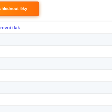
ohlédnout léky
revní tlak