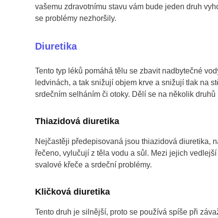
vašemu zdravotnímu stavu vám bude jeden druh vyhovov
se problémy nezhoršily.
Diuretika
Tento typ léků pomáhá tělu se zbavit nadbytečné vody 
ledvinách, a tak snižují objem krve a snižují tlak na 
srdečním selháním či otoky. Dělí se na několik druhů p
Thiazidová diuretika
Nejčastěji předepisovaná jsou thiazidová diuretika, na
řečeno, vylučují z těla vodu a sůl. Mezi jejich vedlej
svalové křeče a srdeční problémy.
Kličková diuretika
Tento druh je silnější, proto se používá spíše při záv