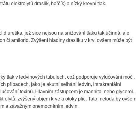
átu elektrolytů draslík, hořčík) a nízký krevní tlak.
í diuretika, jež sice nejsou na snižování tlaku tak účinná, ale
on či amilorid. Zvýšení hladiny draslíku v krvi ovšem může být
ický tlak v ledvinových tubulech, což podporuje vylučování moči.
h případech, jako je akutní selhání ledvin, intrakraniální
ylučování toxinů. Hlavním zástupcem je mannitol nebo glycerol.
ktrolytů, zvýšený objem krve a otoky plic. Tato metoda by ovše
ním a závažným onemocněním ledvin.