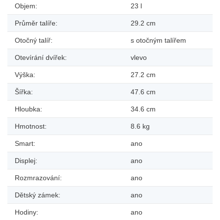
Objem:
23 l
Průměr talíře:
29.2 cm
Otočný talíř:
s otočným talířem
Otevírání dvířek:
vlevo
Výška:
27.2 cm
Šířka:
47.6 cm
Hloubka:
34.6 cm
Hmotnost:
8.6 kg
Smart:
ano
Displej:
ano
Rozmrazování:
ano
Dětský zámek:
ano
Hodiny:
ano