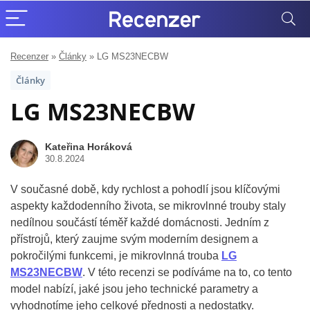
Recenzer
»
Články
»
LG MS23NECBW
Články
LG MS23NECBW
Kateřina Horáková
30.8.2024
V současné době, kdy rychlost a pohodlí jsou klíčovými
aspekty každodenního života, se mikrovlnné trouby staly
nedílnou součástí téměř každé domácnosti. Jedním z
přístrojů, který zaujme svým moderním designem a
pokročilými funkcemi, je mikrovlnná trouba
LG
MS23NECBW
. V této recenzi se podíváme na to, co tento
model nabízí, jaké jsou jeho technické parametry a
vyhodnotíme jeho celkové přednosti a nedostatky.