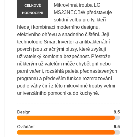
Mikrovlnná trouba LG
CELKOVÉ
MS23NECBW představuje
HODNOCENÍ
solidní volbu pro ty, kteří
hledají kombinaci moderního designu,
efektivního ohřevu a snadného čištění. Její
technologie Smart Inverter a antibakteriální
povrch jsou značnými plusy, které zvyšují
uživatelský komfort a bezpečnost. Přestože
některým uživatelům může chybět gril nebo
parní vaření, rozsáhlá paleta přednastavených
programů a především funkce rozmrazování
podle váhy činí z této mikrovlnné trouby velmi
univerzálního pomocníka do kuchyně.
Design
9.5
Ovládání
9.5