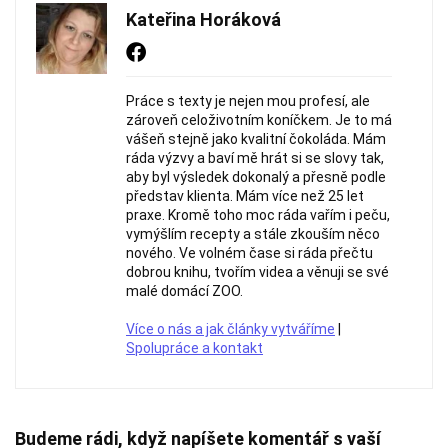
Kateřina Horáková
Práce s texty je nejen mou profesí, ale
zároveň celoživotním koníčkem. Je to má
vášeň stejně jako kvalitní čokoláda. Mám
ráda výzvy a baví mě hrát si se slovy tak,
aby byl výsledek dokonalý a přesně podle
představ klienta. Mám více než 25 let
praxe. Kromě toho moc ráda vařím i peču,
vymýšlím recepty a stále zkouším něco
nového. Ve volném čase si ráda přečtu
dobrou knihu, tvořím videa a věnuji se své
malé domácí ZOO.
Více o nás a jak články vytváříme
|
Spolupráce a kontakt
Budeme rádi, když napíšete komentář s vaší