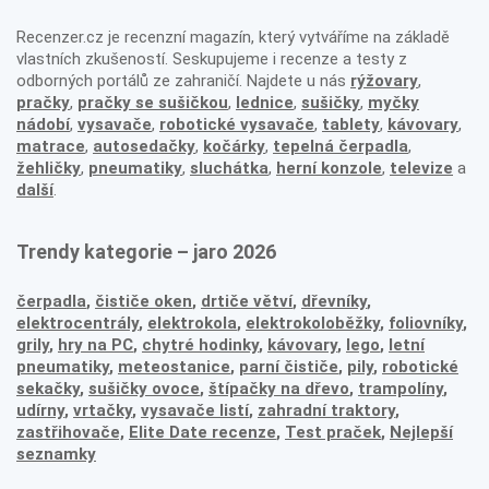
Recenzer.cz je recenzní magazín, který vytváříme na základě
vlastních zkušeností. Seskupujeme i recenze a testy z
odborných portálů ze zahraničí. Najdete u nás
rýžovary
,
pračky
,
pračky se sušičkou
,
lednice
,
sušičky
,
myčky
nádobí
,
vysavače
,
robotické vysavače
,
tablety
,
kávovary
,
matrace
,
autosedačky
,
kočárky
,
tepelná čerpadla
,
žehličky
,
pneumatiky
,
sluchátka
,
herní konzole
,
televize
a
další
.
Trendy kategorie – jaro 2026
čerpadla
,
čističe oken
,
drtiče větví
,
dřevníky
,
elektrocentrály
,
elektrokola
,
elektrokoloběžky
,
foliovníky
,
grily
,
hry na PC
,
chytré hodinky
,
kávovary
,
lego
,
letní
pneumatiky
,
meteostanice
,
parní čističe
,
pily
,
robotické
sekačky
,
sušičky ovoce
,
štípačky na dřevo
,
trampolíny
,
udírny
,
vrtačky
,
vysavače listí
,
zahradní traktory
,
zastřihovače,
Elite Date recenze
,
Test praček
,
Nejlepší
seznamky