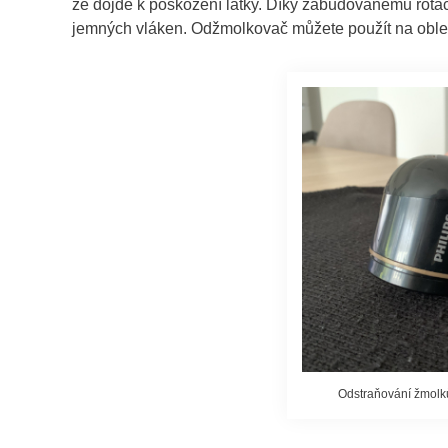
že dojde k poškození látky. Díky zabudovanému rota
jemných vláken. Odžmolkovač můžete použít na obleče
Odstraňování žmolk