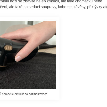
čnímu noži se zbavíte nejen žmolků, ale také chomáčků nebo
ní, ale také na sedací soupravy, koberce, závěsy, přikrývky at
ů pomocí elektrického odžmolkovače