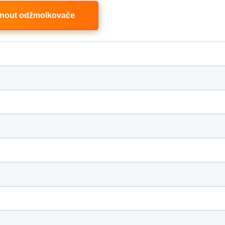
dnout odžmolkovače