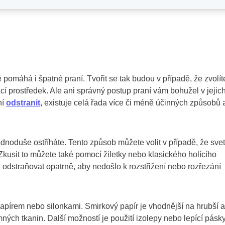
ě pomáhá i špatné praní. Tvořit se tak budou v případě, že zvolít
cí prostředek. Ale ani správný postup praní vám bohužel v jejic
ní
odstranit
, existuje celá řada více či méně účinných způsobů 
dnoduše ostříháte. Tento způsob můžete volit v případě, že svet
Zkusit to můžete také pomocí žiletky nebo klasického holícího
je odstraňovat opatrně, aby nedošlo k rozstřižení nebo rozřezání
pírem nebo silonkami. Smirkový papír je vhodnější na hrubší a
mných tkanin. Další možností je použití izolepy nebo lepící pásk