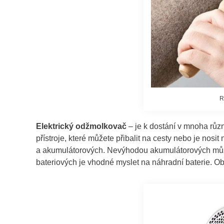
R
Elektrický odžmolkovač
– je k dostání v mnoha růz
přístroje, které můžete přibalit na cesty nebo je nosi
a akumulátorových. Nevýhodou akumulátorových může b
bateriových je vhodné myslet na náhradní baterie. O