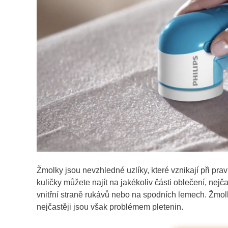
Žmolky jsou nevzhledné uzlíky, které vznikají při pr
kuličky můžete najít na jakékoliv části oblečení, nejč
vnitřní straně rukávů nebo na spodních lemech. Žmol
nejčastěji jsou však problémem pletenin.