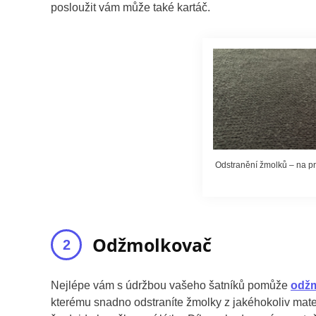
posloužit vám může také kartáč.
Odstranění žmolků – na pra
Odžmolkovač
Nejlépe vám s údržbou vašeho šatníků pomůže
odž
kterému snadno odstraníte žmolky z jakéhokoliv materi