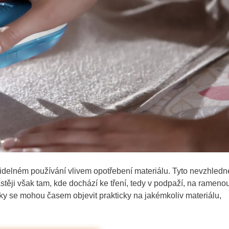
avidelném používání vlivem opotřebení materiálu. Tyto nevzhledn
astěji však tam, kde dochází ke tření, tedy v podpaží, na rameno
ky se mohou časem objevit prakticky na jakémkoliv materiálu,