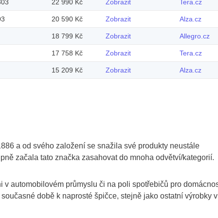
303
22 990 Kč
Zobrazit
Tera.cz
03
20 590 Kč
Zobrazit
Alza.cz
18 799 Kč
Zobrazit
Allegro.cz
17 758 Kč
Zobrazit
Tera.cz
15 209 Kč
Zobrazit
Alza.cz
886 a od svého založení se snažila své produkty neustále
pně začala tato značka zasahovat do mnoha odvětví/kategorií.
ni v automobilovém průmyslu či na poli spotřebičů pro domácnos
 současné době k naprosté špičce, stejně jako ostatní výrobky v