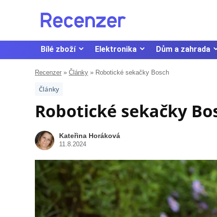
Bílé zboží
Elektronika
Dům a zahrada
Recenzer
»
Články
»
Robotické sekačky Bosch
Články
Robotické sekačky Bo
Kateřina Horáková
11.8.2024