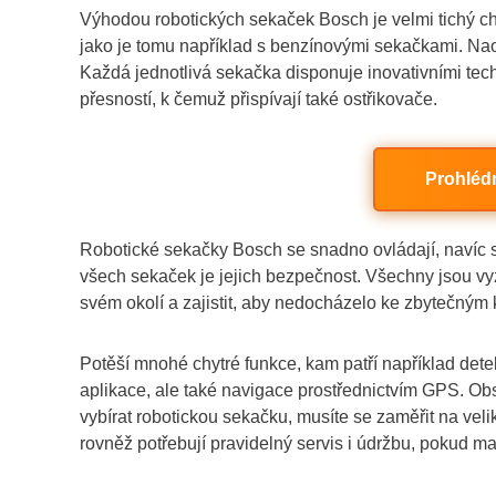
Výhodou robotických sekaček Bosch je velmi tichý cho
jako je tomu například s benzínovými sekačkami. Naop
Každá jednotlivá sekačka disponuje inovativními tec
přesností, k čemuž přispívají také ostřikovače.
Prohléd
Robotické sekačky Bosch se snadno ovládají, navíc
všech sekaček je jejich bezpečnost. Všechny jsou vyz
svém okolí a zajistit, aby nedocházelo ke zbytečným
Potěší mnohé chytré funkce, kam patří například det
aplikace, ale také navigace prostřednictvím GPS. Ob
vybírat robotickou sekačku, musíte se zaměřit na vel
rovněž potřebují pravidelný servis i údržbu, pokud m