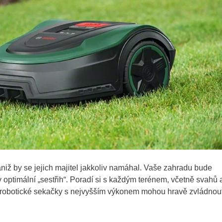
iž by se jejich majitel jakkoliv namáhal. Vaše zahradu bude
 optimální „sestřih“. Poradí si s každým terénem, včetně svahů 
ší robotické sekačky s nejvyšším výkonem mohou hravě zvládnou