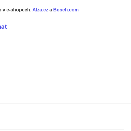
o v e-shopech:
Alza.cz
a
Bosch.com
mat