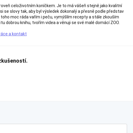
ároveň celoživotním koníčkem. Je to má vášeň stejně jako kvalitní
i se slovy tak, aby byl výsledek dokonalý a přesně podle představ
ě toho moc ráda vařím i peču, vymýšlím recepty a stále zkouším
tu dobrou knihu, tvořím videa a věnuji se své malé domácí ZOO.
ráce a kontakt
zkušeností.