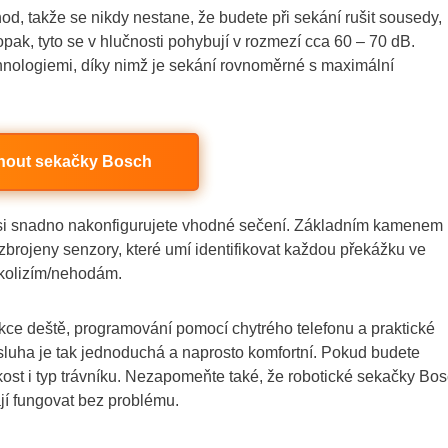
d, takže se nikdy nestane, že budete při sekání rušit sousedy,
ak, tyto se v hlučnosti pohybují v rozmezí cca 60 – 70 dB.
hnologiemi, díky nimž je sekání rovnoměrné s maximální
nout sekačky Bosch
 si snadno nakonfigurujete vhodné sečení. Základním kamenem
brojeny senzory, které umí identifikovat každou překážku ve
 kolizím/nehodám.
ekce deště, programování pomocí chytrého telefonu a praktické
sluha je tak jednoduchá a naprosto komfortní. Pokud budete
ikost i typ trávníku. Nezapomeňte také, že robotické sekačky Bo
ají fungovat bez problému.