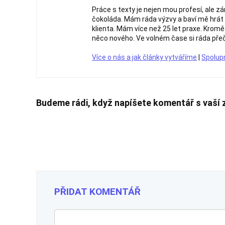
Práce s texty je nejen mou profesí, ale z
čokoláda. Mám ráda výzvy a baví mě hrát s
klienta. Mám více než 25 let praxe. Krom
něco nového. Ve volném čase si ráda přeč
Více o nás a jak články vytváříme
|
Spolup
Budeme rádi, když napíšete komentář s vaší 
PŘIDAT KOMENTÁŘ