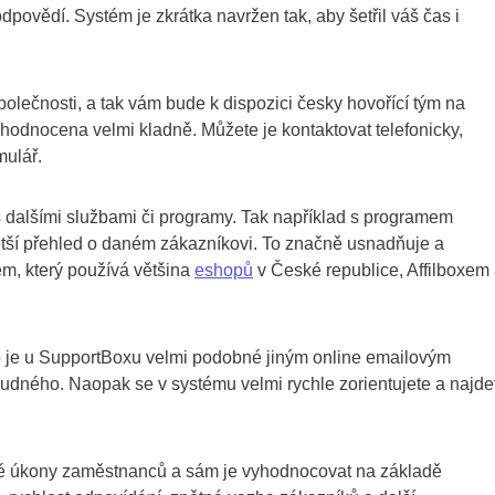
ovědí. Systém je zkrátka navržen tak, aby šetřil váš čas i
olečnosti, a tak vám bude k dispozici česky hovořící tým na
odnocena velmi kladně. Můžete je kontaktovat telefonicky,
mulář.
s dalšími službami či programy. Tak například s programem
větší přehled o daném zákazníkovi. To značně usnadňuje a
em, který používá většina
eshopů
v České republice, Affilboxem
o je u SupportBoxu velmi podobné jiným online emailovým
ludného. Naopak se v systému velmi rychle zorientujete a najde
ivé úkony zaměstnanců a sám je vyhodnocovat na základě