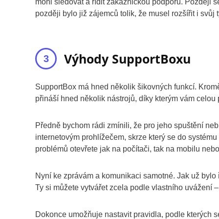
mohl sledovat a řídit zákaznickou podporu. Později se
později bylo již zájemců tolik, že musel rozšířit i sv
Výhody SupportBoxu
SupportBox má hned několik šikovných funkcí. Kromě
přináší hned několik nástrojů, díky kterým vám celou 
Předně bychom rádi zmínili, že pro jeho spuštění nebu
internetovým prohlížečem, skrze který se do systému p
problémů otevřete jak na počítači, tak na mobilu nebo
Nyní ke zprávám a komunikaci samotné. Jak už bylo 
Ty si můžete vytvářet zcela podle vlastního uvážení 
Dokonce umožňuje nastavit pravidla, podle kterých se