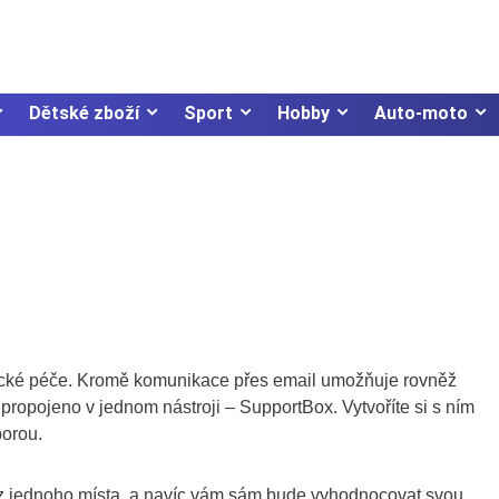
Dětské zboží
Sport
Hobby
Auto-moto
znické péče. Kromě komunikace přes email umožňuje rovněž
e propojeno v jednom nástroji – SupportBox. Vytvoříte si s ním
porou.
 z jednoho místa, a navíc vám sám bude vyhodnocovat svou