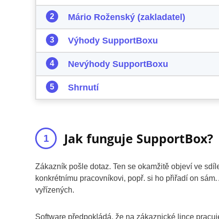
Mário Roženský (zakladatel)
Výhody SupportBoxu
Nevýhody SupportBoxu
Shrnutí
Jak funguje SupportBox?
Zákazník pošle dotaz. Ten se okamžitě objeví ve sdí
konkrétnímu pracovníkovi, popř. si ho přiřadí on sám
vyřízených.
Software předpokládá, že na zákaznické lince pracuje