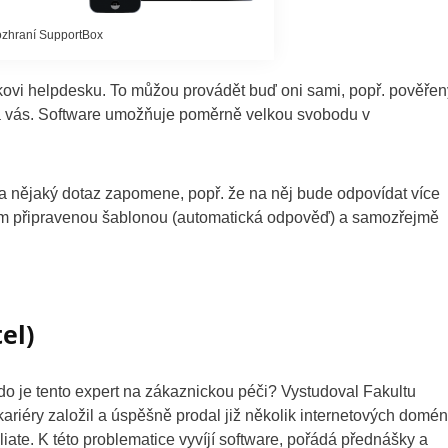
zhraní SupportBox
íkovi helpdesku. To můžou provádět buď oni sami, popř. pověřen
n na vás. Software umožňuje poměrně velkou svobodu v
a nějaký dotaz zapomene, popř. že na něj bude odpovídat více
em připravenou šablonou (automatická odpověď) a samozřejmě
el)
do je tento expert na zákaznickou péči? Vystudoval Fakultu
riéry založil a úspěšně prodal již několik internetových domén
liate. K této problematice vyvíjí software, pořádá přednášky a