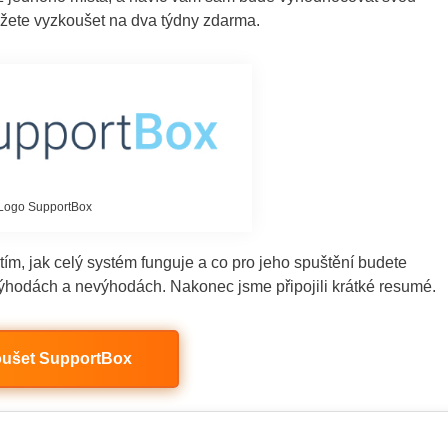
ůžete vyzkoušet na dva týdny zdarma.
Logo SupportBox
ím, jak celý systém funguje a co pro jeho spuštění budete
výhodách a nevýhodách. Nakonec jsme připojili krátké resumé.
ušet SupportBox