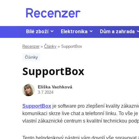
Bílé zboží
Elektronika
Dům a zahrada
Recenzer
»
Články
»
SupportBox
Články
SupportBox
Eliška Vachková
3.7.2024
SupportBox
je software pro zlepšení kvality záka
komunikaci skrze live chat a telefonní linku. To vše j
vlastní zákaznické centrum s kvalitní technickou pod
Tento helpdeskový nástroj vám dovolí vše spravovat