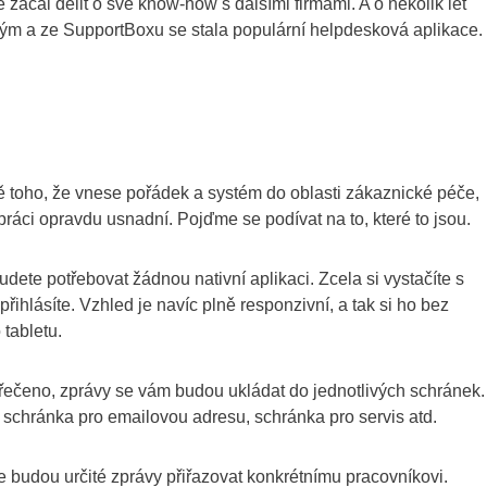
 začal dělit o své know-how s dalšími firmami. A o několik let
ůj tým a ze SupportBoxu se stala populární helpdesková aplikace.
 toho, že vnese pořádek a systém do oblasti zákaznické péče,
práci opravdu usnadní. Pojďme se podívat na to, které to jsou.
dete potřebovat žádnou nativní aplikaci. Zcela si vystačíte s
řihlásíte. Vzhled je navíc plně responzivní, a tak si ho bez
 tabletu.
řečeno, zprávy se vám budou ukládat do jednotlivých schránek.
– schránka pro emailovou adresu, schránka pro servis atd.
 budou určité zprávy přiřazovat konkrétnímu pracovníkovi.