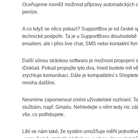
Oceňujeme rovněž možnost přípravy automatických odp
peníze.
A co když se něco pokazí? SupportBox je od české sp
technické podpoře. Ta je u SupportBoxu dlouhodobě h
emailem, ale i přes live chat, SMS nebo kontaktní for
Další silnou stránkou softwaru je možnost propojení 
iDoklad. Pokud propojíte tyto dva, hned budete mít 
zrychluje komunikaci. Dále je kompatibilní s Shoptet
mnoha dalšími.
Nesmíme zapomenout zmínit uživatelské rozhraní. T
službám, např. Gmailu. Nehledejte v něm tedy nic zá
vše, co potřebujete.
Líbí se nám také, že systém umožňuje měřit jednotl