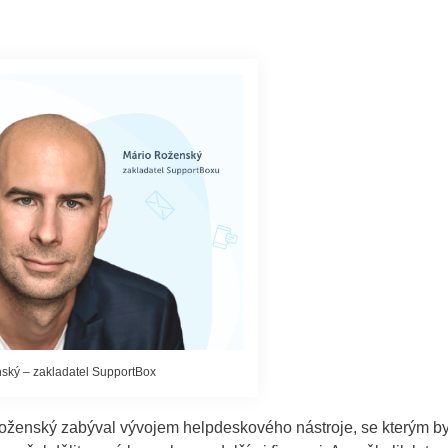
ský – zakladatel SupportBox
 Roženský zabýval vývojem helpdeskového nástroje, se kterým b