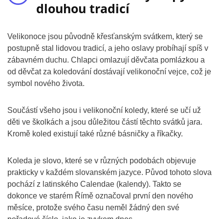
dlouhou tradicí
Velikonoce jsou původně křesťanským svátkem, který se
postupně stal lidovou tradicí, a jeho oslavy probíhají spíš v
zábavném duchu. Chlapci omlazují děvčata pomlázkou a
od děvčat za koledování dostávají velikonoční vejce, což je
symbol nového života.
Součástí všeho jsou i velikonoční koledy, které se učí už
děti ve školkách a jsou důležitou částí těchto svátků jara.
Kromě koled existují také různé básničky a říkačky.
Koleda je slovo, které se v různých podobách objevuje
prakticky v každém slovanském jazyce. Původ tohoto slova
pochází z latinského Calendae (kalendy). Takto se
dokonce ve starém Římě označoval první den nového
měsíce, protože svého času neměl žádný den své