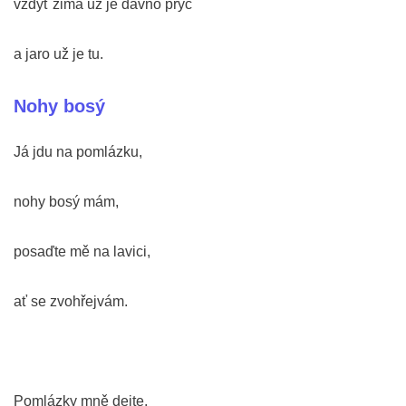
vždyť zima už je dávno pryč
a jaro už je tu.
Nohy bosý
Já jdu na pomlázku,
nohy bosý mám,
posaďte mě na lavici,
ať se zvohřejvám.
Pomlázky mně dejte,