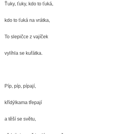
Ťuky, ťuky, kdo to ťuká,
kdo to ťuká na vrátka,
To slepičce z vajíček
vylíhla se kuřátka.
Píp, píp, pípají,
křídýlkama třepají
a těší se světu,