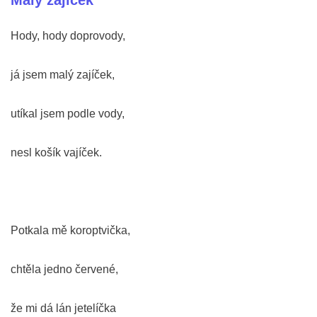
Malý zajíček
Hody, hody doprovody,
já jsem malý zajíček,
utíkal jsem podle vody,
nesl košík vajíček.
Potkala mě koroptvička,
chtěla jedno červené,
že mi dá lán jetelíčka