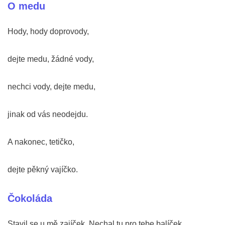
O medu
Hody, hody doprovody,
dejte medu, žádné vody,
nechci vody, dejte medu,
jinak od vás neodejdu.
A nakonec, tetičko,
dejte pěkný vajíčko.
Čokoláda
Stavil se u mě zajíček. Nechal tu pro tebe balíček.