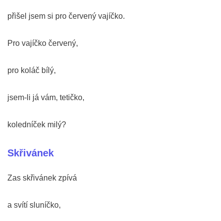
přišel jsem si pro červený vajíčko.
Pro vajíčko červený,
pro koláč bílý,
jsem-li já vám, tetičko,
koledníček milý?
Skřivánek
Zas skřivánek zpívá
a svítí sluníčko,