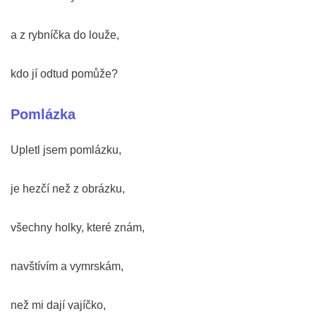
a z rybníčka do louže,
kdo jí odtud pomůže?
Pomlázka
Upletl jsem pomlázku,
je hezčí než z obrázku,
všechny holky, které znám,
navštívím a vymrskám,
než mi dají vajíčko,