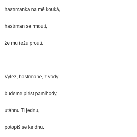
hastrmanka na mě kouká,
hastrman se rmoutí,
že mu řežu proutí.
Vylez, hastrmane, z vody,
budeme plést pamihody,
utáhnu Ti jednu,
potopíš se ke dnu.