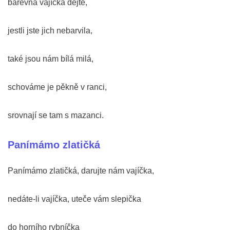
barevná vajíčka dejte,
jestli jste jich nebarvila,
také jsou nám bílá milá,
schováme je pěkně v ranci,
srovnají se tam s mazanci.
Panímámo zlatičká
Panímámo zlatičká, darujte nám vajíčka,
nedáte-li vajíčka, uteče vám slepička
do horního rybníčka