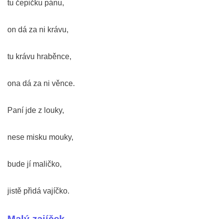
tu čepičku pánu,
on dá za ni krávu,
tu krávu hraběnce,
ona dá za ni věnce.
Paní jde z louky,
nese misku mouky,
bude jí maličko,
jistě přidá vajíčko.