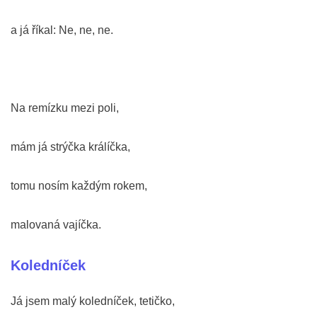
a já říkal: Ne, ne, ne.
Na remízku mezi poli,
mám já strýčka králíčka,
tomu nosím každým rokem,
malovaná vajíčka.
Koledníček
Já jsem malý koledníček, tetičko,