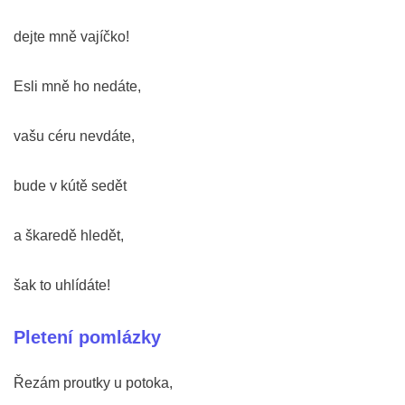
dejte mně vajíčko!
Esli mně ho nedáte,
vašu céru nevdáte,
bude v kútě sedět
a škaredě hledět,
šak to uhlídáte!
Pletení pomlázky
Řezám proutky u potoka,