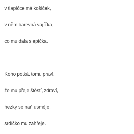
v tlapičce má košíček,
v něm barevná vajíčka,
co mu dala slepička.
Koho potká, tomu praví,
že mu přeje štěstí, zdraví,
hezky se naň usměje,
srdíčko mu zahřeje.