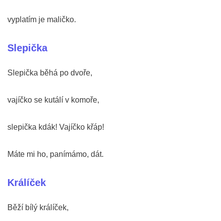
vyplatím je maličko.
Slepička
Slepička běhá po dvoře,
vajíčko se kutálí v komoře,
slepička kdák! Vajíčko křáp!
Máte mi ho, panímámo, dát.
Králíček
Běží bílý králíček,