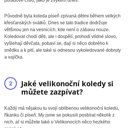
pořadové číslo, jako je zvykem dnes.
Původně byla koleda píseň zpívaná dětmi během velkých
křesťanských svátků. Dnes se tato tradice dodržuje
většinou jen na vesnicích, kde není o zábavu nouze.
Koledovat chodí děti, ale i dospělí, prohodí vlídné slovo,
vyšlehají děvčata, pobaví se, dají si něco dobrého k
snědku a k pití, ale také si odnesou vykoledované dobroty
a vajíčka.
Jaké velikonoční koledy si
můžete zazpívat?
Každý má nějakou tu svojí oblíbenou velikonoční koledu,
říkanku či píseň. My jsme se pokusili posbírat několik z
nich, ať si můžete také o Velikonocích něco hezkého