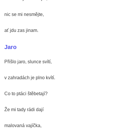
nic se mi nesmějte,
ať jdu zas jinam.
Jaro
Přišlo jaro, slunce svítí,
v zahradách je plno kvítí.
Co to ptáci štěbetají?
Že mi tady rádi dají
malovaná vajíčka,