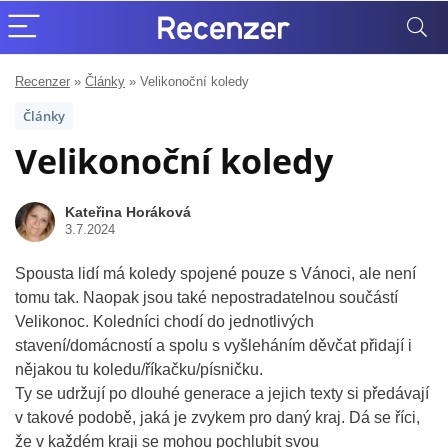
Recenzer
»
Články
»
Velikonoční koledy
Články
Velikonoční koledy
Kateřina Horáková
3.7.2024
Spousta lidí má koledy spojené pouze s Vánoci, ale není
tomu tak. Naopak jsou také nepostradatelnou součástí
Velikonoc. Koledníci chodí do jednotlivých
stavení/domácností a spolu s vyšleháním děvčat přidají i
nějakou tu koledu/říkačku/písničku.
Ty se udržují po dlouhé generace a jejich texty si předávají
v takové podobě, jaká je zvykem pro daný kraj. Dá se říci,
že v každém kraji se mohou pochlubit svou