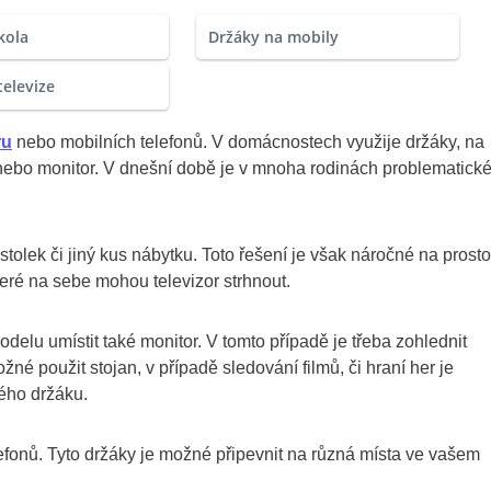
kola
Držáky na mobily
televize
ru
nebo mobilních telefonů. V domácnostech využije držáky, na
r nebo monitor. V dnešní době je v mnoha rodinách problematick
stolek či jiný kus nábytku. Toto řešení je však náročné na prosto
eré na sebe mohou televizor strhnout.
lu umístit také monitor. V tomto případě je třeba zohlednit
né použit stojan, v případě sledování filmů, či hraní her je
ného držáku.
lefonů. Tyto držáky je možné připevnit na různá místa ve vašem