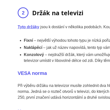
Držák na televizi
Tyto držáky
jsou k dostání v několika podobách. Kou
Fixní
– největší výhodou tohoto typu je nízká poř
Naklápěcí
– jak už název napovídá, tento typ vá
Konzolový
– nejdražší držák, který vám umožňuje
televizor umístit v libovolné délce od zdi. Díky tě
VESA norma
Při výběru držáku na televizor musíte zohlednit dva
norma. Jedná se o rozteč otvorů v televizi, do kter
250, první značení udává horizontální a druhé svislo