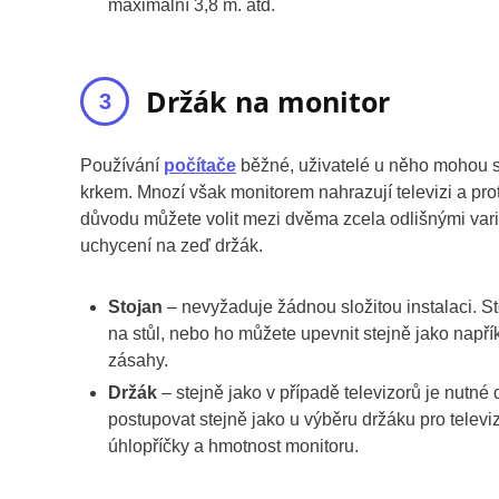
maximální 3,8 m. atd.
Držák na monitor
Používání
počítače
běžné, uživatelé u něho mohou st
krkem. Mnozí však monitorem nahrazují televizi a prot
důvodu můžete volit mezi dvěma zcela odlišnými varia
uchycení na zeď držák.
Stojan
– nevyžaduje žádnou složitou instalaci. S
na stůl, nebo ho můžete upevnit stejně jako např
zásahy.
Držák
– stejně jako v případě televizorů je nutné
postupovat stejně jako u výběru držáku pro televi
úhlopříčky a hmotnost monitoru.