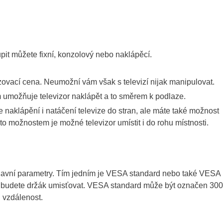
pit můžete fixní, konzolový nebo naklápěcí.
izovací cena. Neumožní vám však s televizí nijak manipulovat.
m umožňuje televizor naklápět a to směrem k podlaze.
 naklápění i natáčení televize do stran, ale máte také možnost
mto možnostem je možné televizor umístit i do rohu místnosti.
 hlavní parametry. Tím jedním je VESA standard nebo také VESA
ých budete držák umisťovat. VESA standard může být označen 300
u vzdálenost.