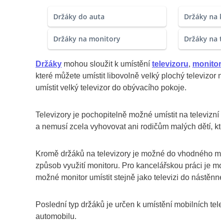
Držáky do auta
Držáky na 
Držáky na monitory
Držáky na 
Držáky
mohou sloužit k umístění
televizoru
,
monito
které můžete umístit libovolně velký plochý televizo
umístit velký televizor do obývacího pokoje.
Televizory je pochopitelně možné umístit na televizní 
a nemusí zcela vyhovovat ani rodičům malých dětí, kt
Kromě držáků na televizory je možné do vhodného mode
způsob využití monitoru. Pro kancelářskou práci je mož
možné monitor umístit stejně jako televizi do nástěn
Poslední typ držáků je určen k umístění mobilních te
automobilu.