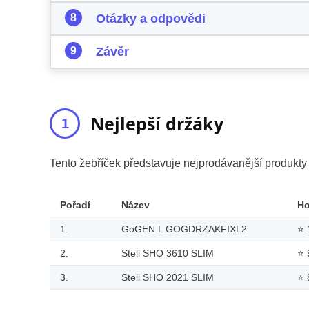
Otázky a odpovědi
Závěr
Nejlepší držáky
Tento žebříček představuje nejprodávanější produkt
Pořadí
Název
H
1.
GoGEN L GOGDRZAKFIXL2
⭐
2.
Stell SHO 3610 SLIM
⭐
3.
Stell SHO 2021 SLIM
⭐