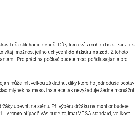
rávit několik hodin denně. Díky tomu vás mohou bolet záda i z
o vítají možnost jejího uchycení
do držáku na zeď
. Z tohoto
ntami. Pro práci na počítač budete moci pořídit stojan a pro
tojan může mít velkou základnu, díky které ho jednoduše postav
íklad mlýnek na maso. Instalace tak nevyžaduje žádné montážní
 držáky upevnit na stěnu. Při výběru držáku na monitor budete
zi. I v tomto případě vás bude zajímat VESA standard, velikost