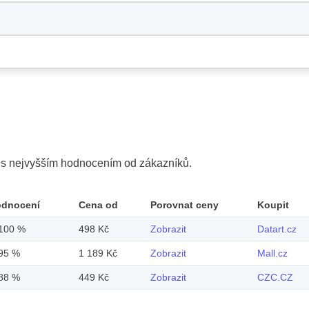
y s nejvyšším hodnocením od zákazníků.
odnocení
Cena od
Porovnat ceny
Koupit
100 %
498 Kč
Zobrazit
Datart.cz
95 %
1 189 Kč
Zobrazit
Mall.cz
88 %
449 Kč
Zobrazit
CZC.CZ