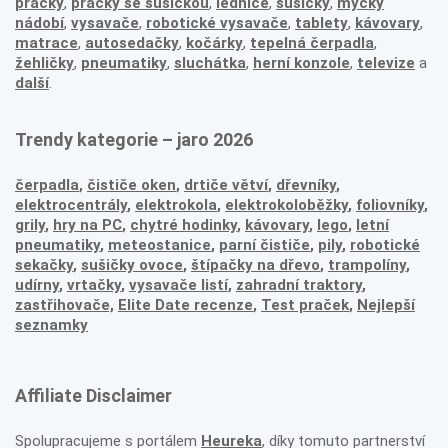
pračky
,
pračky se sušičkou
,
lednice
,
sušičky
,
myčky
nádobí
,
vysavače
,
robotické vysavače
,
tablety
,
kávovary
,
matrace
,
autosedačky
,
kočárky
,
tepelná čerpadla
,
žehličky
,
pneumatiky
,
sluchátka
,
herní konzole
,
televize
a
další
.
Trendy kategorie – jaro 2026
čerpadla
,
čističe oken
,
drtiče větví
,
dřevníky
,
elektrocentrály
,
elektrokola
,
elektrokoloběžky
,
foliovníky
,
grily
,
hry na PC
,
chytré hodinky
,
kávovary
,
lego
,
letní
pneumatiky
,
meteostanice
,
parní čističe
,
pily
,
robotické
sekačky
,
sušičky ovoce
,
štípačky na dřevo
,
trampolíny
,
udírny
,
vrtačky
,
vysavače listí
,
zahradní traktory
,
zastřihovače,
Elite Date recenze
,
Test praček
,
Nejlepší
seznamky
Affiliate Disclaimer
Spolupracujeme s portálem
Heureka
, díky tomuto partnerství