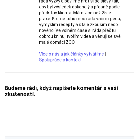
ráda výzvy a baví mě hrát si se slovy tak,
aby byl výsledek dokonalý a přesně podle
představ klienta. Mám více než 25 let
praxe. Kromě toho moc ráda vařím i peču,
vymýšlím recepty a stále zkouším něco
nového. Ve volném čase si ráda přečtu
dobrou knihu, tvořím videa a věnuji se své
malé domácí ZOO.
Více o nás a jak články vytváříme
|
Spolupráce a kontakt
Budeme rádi, když napíšete komentář s vaší
zkušeností.