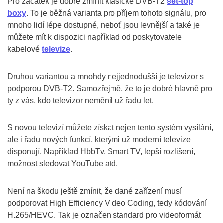
Pro začátek je dobré zmínit klasické DVB-T2
set-top
boxy
. To je běžná varianta pro příjem tohoto signálu, pro
mnoho lidí lépe dostupné, neboť jsou levnější a také je
můžete mít k dispozici například od poskytovatele
kabelové
televize
.
Druhou variantou a mnohdy nejjednodušší je televizor s
podporou DVB-T2. Samozřejmě, že to je dobré hlavně pro
ty z vás, kdo televizor neměnil už řadu let.
S novou televizí můžete získat nejen tento systém vysílání,
ale i řadu nových funkcí, kterými už moderní televize
disponují. Například HbbTv, Smart TV, lepší rozlišení,
možnost sledovat YouTube atd.
Není na škodu ještě zmínit, že dané zařízení musí
podporovat High Efficiency Video Coding, tedy kódování
H.265/HEVC. Tak je označen standard pro videoformát