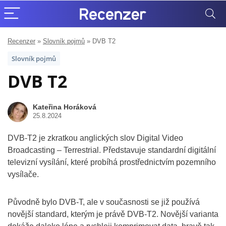
Recenzer
»
Slovník pojmů
»
DVB T2
Slovník pojmů
DVB T2
Kateřina Horáková
25.8.2024
DVB-T2 je zkratkou anglických slov Digital Video
Broadcasting – Terrestrial. Představuje standardní digitální
televizní vysílání, které probíhá prostřednictvím pozemního
vysílače.
Původně bylo DVB-T, ale v současnosti se již používá
novější standard, kterým je právě DVB-T2. Novější varianta