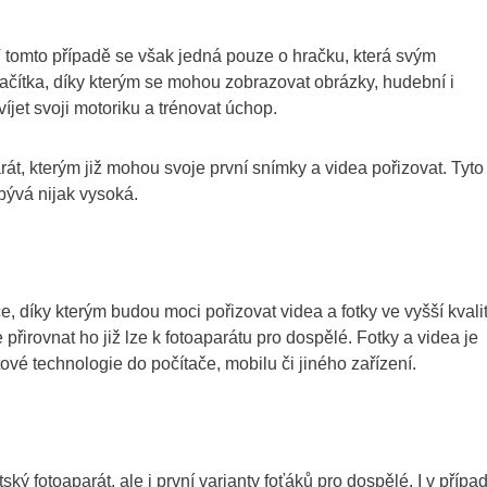
 V tomto případě se však jedná pouze o hračku, která svým
lačítka, díky kterým se mohou zobrazovat obrázky, hudební i
víjet svoji motoriku a trénovat úchop.
rát, kterým již mohou svoje první snímky a videa pořizovat. Tyto
ebývá nijak vysoká.
ce, díky kterým budou moci pořizovat videa a fotky ve vyšší kvali
 přirovnat ho již lze k fotoaparátu pro dospělé. Fotky a videa je
é technologie do počítače, mobilu či jiného zařízení.
ký fotoaparát, ale i první varianty foťáků pro dospělé. I v přípa