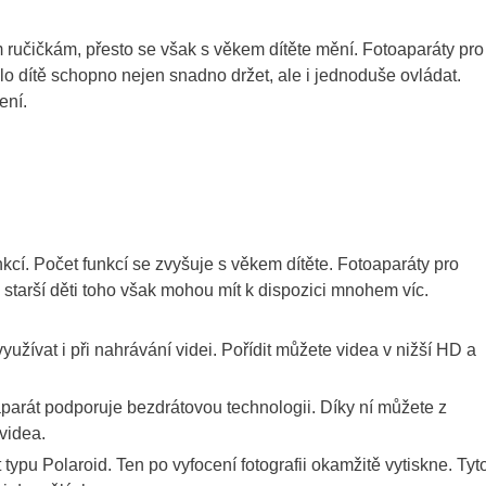
 ručičkám, přesto se však s věkem dítěte mění. Fotoaparáty pro
ylo dítě schopno nejen snadno držet, ale i jednoduše ovládat.
ení.
nkcí. Počet funkcí se zvyšuje s věkem dítěte. Fotoaparáty pro
 starší děti toho však mohou mít k dispozici mnohem víc.
žívat i při nahrávání videi. Pořídit můžete videa v nižší HD a
parát podporuje bezdrátovou technologii. Díky ní můžete z
videa.
 typu Polaroid. Ten po vyfocení fotografii okamžitě vytiskne. Tyt