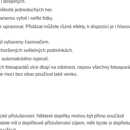
e i dospělých.
 několik jednoduchých her.
erou vyfotí i selfie fotky.
upravovat. Přidávat můžete různé efekty, k dispozici je i hlaso
 být vybaveny časovačem.
ve zhoršených světelných podmínkách.
e automatického vypnutí.
ch fotoaparátů více dbají na odolnost, nejsou všechny fotoapará
te moci bez obav používat také venku.
ické příslušenství. Některé doplňky mohou být přímo součástí
udete mít o doplňkové příslušenství zájem, měli byste si dopřed
využívat.