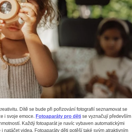
 kreativitu. Dítě se bude při pořizování fotografií seznamovat se
že i svoje emoce.
Fotoaparáty pro děti
se vyznačují především
hmotností. Každý fotoaparát je navíc vybaven automatickými
 i natáčet videa. Fotoaparáty děti potěší také svým atraktivním