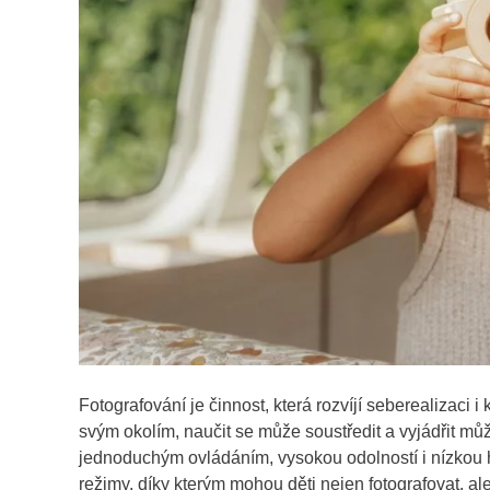
Fotografování je činnost, která rozvíjí seberealizaci i
svým okolím, naučit se může soustředit a vyjádřit mů
jednoduchým ovládáním, vysokou odolností i nízkou 
režimy, díky kterým mohou děti nejen fotografovat, ale