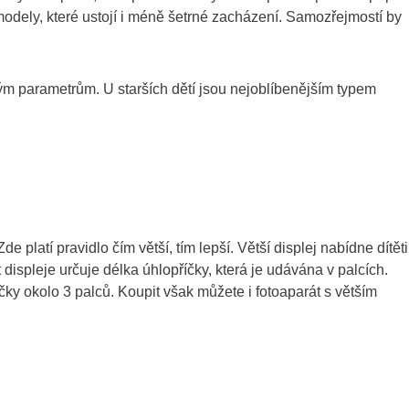
 modely, které ustojí i méně šetrné zacházení. Samozřejmostí by
itým parametrům. U starších dětí jsou nejoblíbenějším typem
de platí pravidlo čím větší, tím lepší. Větší displej nabídne dítěti
 displeje určuje délka úhlopříčky, která je udávána v palcích.
íčky okolo 3 palců. Koupit však můžete i fotoaparát s větším