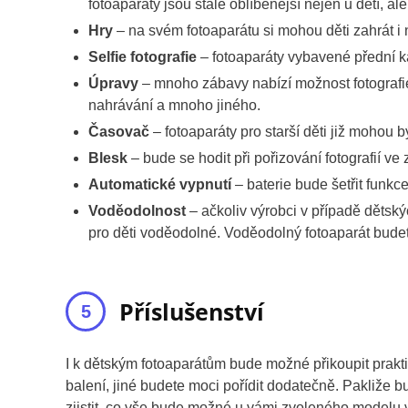
fotoaparáty jsou stále oblíbenější nejen u dětí, al
Hry
– na svém fotoaparátu si mohou děti zahrát i
Selfie fotografie
– fotoaparáty vybavené přední kam
Úpravy
– mnoho zábavy nabízí možnost fotografie 
nahrávání a mnoho jiného.
Časovač
– fotoaparáty pro starší děti již mohou
Blesk
– bude se hodit při pořizování fotografií 
Automatické vypnutí
– baterie bude šetřit funkc
Voděodolnost
– ačkoliv výrobci v případě dětský
pro děti voděodolné. Voděodolný fotoaparát bude
Příslušenství
I k dětským fotoaparátům bude možné přikoupit prakt
balení, jiné budete moci pořídit dodatečně. Pakliže b
zjistit, co vše bude možné u vámi zvoleného modelu 