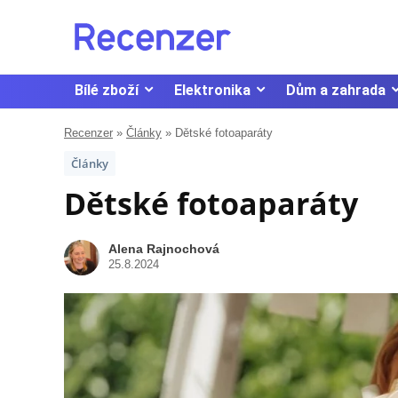
Bílé zboží
Elektronika
Dům a zahrada
Recenzer
»
Články
»
Dětské fotoaparáty
Články
Dětské fotoaparáty
Alena Rajnochová
25.8.2024