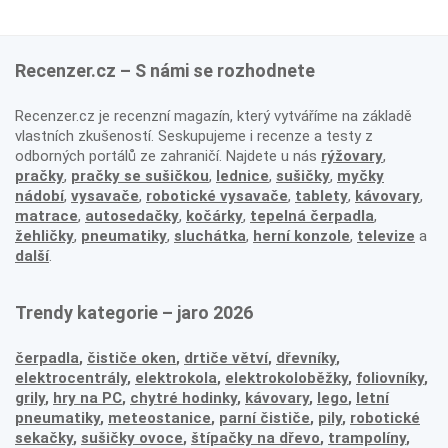
Recenzer.cz – S námi se rozhodnete
Recenzer.cz je recenzní magazín, který vytváříme na základě
vlastních zkušeností. Seskupujeme i recenze a testy z
odborných portálů ze zahraničí. Najdete u nás
rýžovary
,
pračky
,
pračky se sušičkou
,
lednice
,
sušičky
,
myčky
nádobí
,
vysavače
,
robotické vysavače
,
tablety
,
kávovary
,
matrace
,
autosedačky
,
kočárky
,
tepelná čerpadla
,
žehličky
,
pneumatiky
,
sluchátka
,
herní konzole
,
televize
a
další
.
Trendy kategorie – jaro 2026
čerpadla
,
čističe oken
,
drtiče větví
,
dřevníky
,
elektrocentrály
,
elektrokola
,
elektrokoloběžky
,
foliovníky
,
grily
,
hry na PC
,
chytré hodinky
,
kávovary
,
lego
,
letní
pneumatiky
,
meteostanice
,
parní čističe
,
pily
,
robotické
sekačky
,
sušičky ovoce
,
štípačky na dřevo
,
trampolíny
,