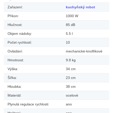
Zařazení:
kuchyňský robot
Příkon:
1000 W
Hlučnost:
85 dB
Objem nádoby:
5.5 l
Počet rychlostí:
10
Ovládání:
mechanické-knoflíkové
Hmotnost:
9.8 kg
Výška:
34 cm
Šířka:
23 cm
Hloubka:
38 cm
Materiál:
ocelové
Plynulá regulace rychlosti:
ano