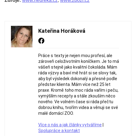
Zdroje:
www.heureka.cz
,
www.zbozi.cz
Kateřina Horáková
Práce s texty je nejen mou profesí, ale
zároveň celoživotním koníčkem. Je to má
vášeň stejně jako kvalitní čokoláda. Mám
ráda výzvy a baví mě hrát si se slovy tak,
aby byl výsledek dokonalý a přesně podle
představ klienta. Mám více než 25 let
praxe. Kromě toho moc ráda vařím i peču,
vymýšlím recepty a stále zkouším něco
nového. Ve volném čase si ráda přečtu
dobrou knihu, tvořím videa a věnuji se své
malé domácí ZOO.
Více o nás a jak články vytváříme
|
Spolupráce a kontakt