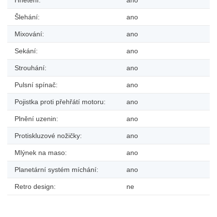
Hnětení:
ano
Šlehání:
ano
Mixování:
ano
Sekání:
ano
Strouhání:
ano
Pulsní spínač:
ano
Pojistka proti přehřátí motoru:
ano
Plnění uzenin:
ano
Protiskluzové nožičky:
ano
Mlýnek na maso:
ano
Planetární systém míchání:
ano
Retro design:
ne