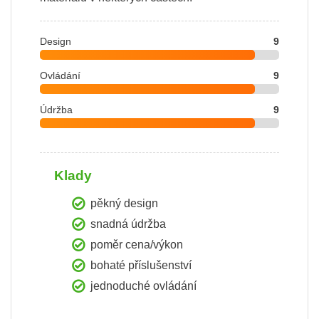
Design
9
Ovládání
9
Údržba
9
Klady
pěkný design
snadná údržba
poměr cena/výkon
bohaté příslušenství
jednoduché ovládání