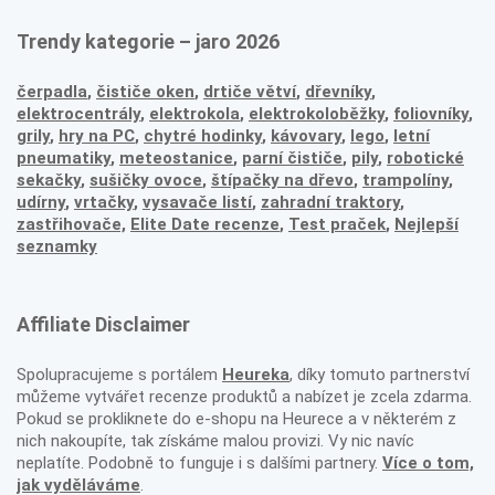
Trendy kategorie – jaro 2026
čerpadla
,
čističe oken
,
drtiče větví
,
dřevníky
,
elektrocentrály
,
elektrokola
,
elektrokoloběžky
,
foliovníky
,
grily
,
hry na PC
,
chytré hodinky
,
kávovary
,
lego
,
letní
pneumatiky
,
meteostanice
,
parní čističe
,
pily
,
robotické
sekačky
,
sušičky ovoce
,
štípačky na dřevo
,
trampolíny
,
udírny
,
vrtačky
,
vysavače listí
,
zahradní traktory
,
zastřihovače,
Elite Date recenze
,
Test praček
,
Nejlepší
seznamky
Affiliate Disclaimer
Spolupracujeme s portálem
Heureka
, díky tomuto partnerství
můžeme vytvářet recenze produktů a nabízet je zcela zdarma.
Pokud se prokliknete do e-shopu na Heurece a v některém z
nich nakoupíte, tak získáme malou provizi. Vy nic navíc
neplatíte. Podobně to funguje i s dalšími partnery.
Více o tom,
jak vyděláváme
.