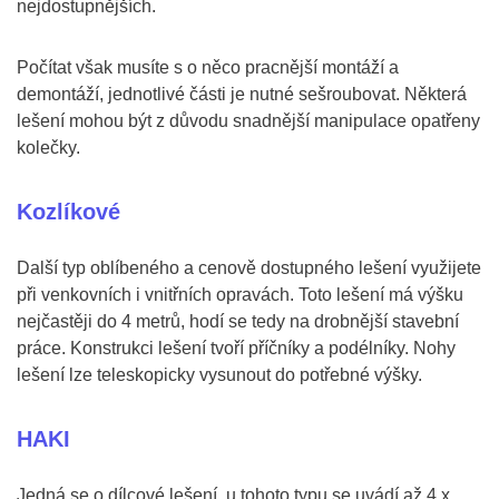
nejdostupnějších.
Počítat však musíte s o něco pracnější montáží a
demontáží, jednotlivé části je nutné sešroubovat. Některá
lešení mohou být z důvodu snadnější manipulace opatřeny
kolečky.
Kozlíkové
Další typ oblíbeného a cenově dostupného lešení využijete
při venkovních i vnitřních opravách. Toto lešení má výšku
nejčastěji do 4 metrů, hodí se tedy na drobnější stavební
práce. Konstrukci lešení tvoří příčníky a podélníky. Nohy
lešení lze teleskopicky vysunout do potřebné výšky.
HAKI
Jedná se o dílcové lešení, u tohoto typu se uvádí až 4 x