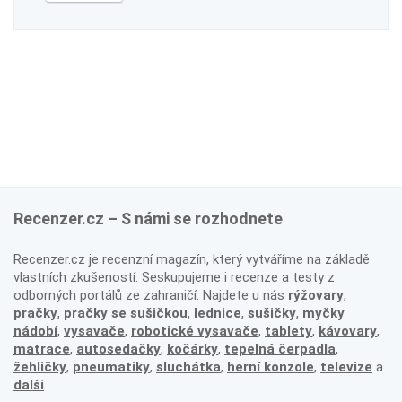
Recenzer.cz – S námi se rozhodnete
Recenzer.cz je recenzní magazín, který vytváříme na základě
vlastních zkušeností. Seskupujeme i recenze a testy z
odborných portálů ze zahraničí. Najdete u nás
rýžovary
,
pračky
,
pračky se sušičkou
,
lednice
,
sušičky
,
myčky
nádobí
,
vysavače
,
robotické vysavače
,
tablety
,
kávovary
,
matrace
,
autosedačky
,
kočárky
,
tepelná čerpadla
,
žehličky
,
pneumatiky
,
sluchátka
,
herní konzole
,
televize
a
další
.