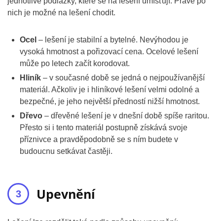
jednotlivé podlážky, které se na lešení umísťují. Právě po
nich je možné na lešení chodit.
Ocel
– lešení je stabilní a bytelné. Nevýhodou je
vysoká hmotnost a pořizovací cena. Ocelové lešení
může po letech začít korodovat.
Hliník
– v současné době se jedná o nejpoužívanější
materiál. Ačkoliv je i hliníkové lešení velmi odolné a
bezpečné, je jeho největší předností nižší hmotnost.
Dřevo
– dřevěné lešení je v dnešní době spíše raritou.
Přesto si i tento materiál postupně získává svoje
příznivce a pravděpodobně se s ním budete v
budoucnu setkávat častěji.
Upevnění