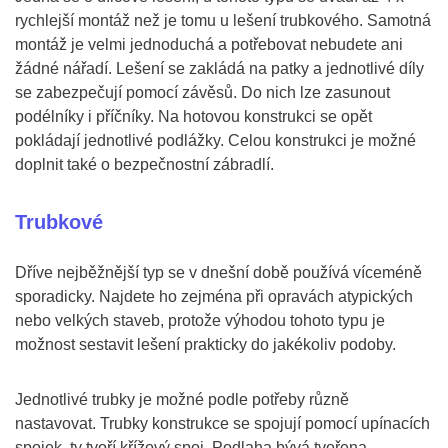
rychlejší montáž než je tomu u lešení trubkového. Samotná
montáž je velmi jednoduchá a potřebovat nebudete ani
žádné nářadí. Lešení se zakládá na patky a jednotlivé díly
se zabezpečují pomocí závěsů. Do nich lze zasunout
podélníky i příčníky. Na hotovou konstrukci se opět
pokládají jednotlivé podlážky. Celou konstrukci je možné
doplnit také o bezpečnostní zábradlí.
Trubkové
Dříve nejběžnější typ se v dnešní době používá víceméně
sporadicky. Najdete ho zejména při opravách atypických
nebo velkých staveb, protože výhodou tohoto typu je
možnost sestavit lešení prakticky do jakékoliv podoby.
Jednotlivé trubky je možné podle potřeby různě
nastavovat. Trubky konstrukce se spojují pomocí upínacích
spojek, ty tvoří křížový spoj. Podlaha bývá tvořena