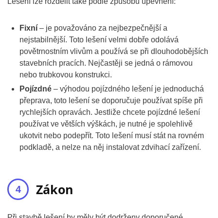
Lešení lze rozdělit také podle způsobu upevnění:
Fixní
– je považováno za nejbezpečnější a
nejstabilnější. Toto lešení velmi dobře odolává
povětrnostním vlivům a používá se při dlouhodobějších
stavebních pracích. Nejčastěji se jedná o rámovou
nebo trubkovou konstrukci.
Pojízdné
– výhodou pojízdného lešení je jednoduchá
přeprava, toto lešení se doporučuje používat spíše při
rychlejších opravách. Jestliže chcete pojízdné lešení
používat ve větších výškách, je nutné je spolehlivě
ukotvit nebo podepřít. Toto lešení musí stát na rovném
podkladě, a nelze na něj instalovat zdvihací zařízení.
Zákon
Při stavbě lešení by měly být dodrženy doporučené