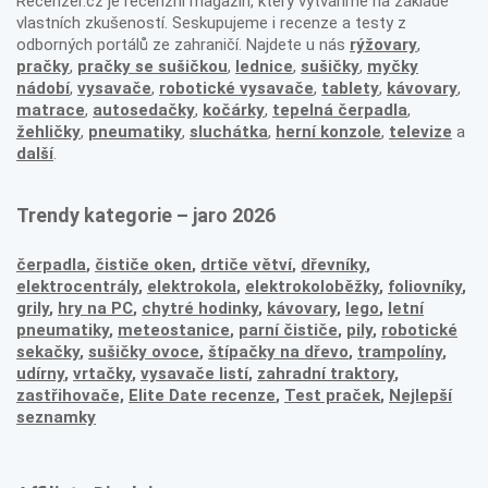
Recenzer.cz je recenzní magazín, který vytváříme na základě
vlastních zkušeností. Seskupujeme i recenze a testy z
odborných portálů ze zahraničí. Najdete u nás
rýžovary
,
pračky
,
pračky se sušičkou
,
lednice
,
sušičky
,
myčky
nádobí
,
vysavače
,
robotické vysavače
,
tablety
,
kávovary
,
matrace
,
autosedačky
,
kočárky
,
tepelná čerpadla
,
žehličky
,
pneumatiky
,
sluchátka
,
herní konzole
,
televize
a
další
.
Trendy kategorie – jaro 2026
čerpadla
,
čističe oken
,
drtiče větví
,
dřevníky
,
elektrocentrály
,
elektrokola
,
elektrokoloběžky
,
foliovníky
,
grily
,
hry na PC
,
chytré hodinky
,
kávovary
,
lego
,
letní
pneumatiky
,
meteostanice
,
parní čističe
,
pily
,
robotické
sekačky
,
sušičky ovoce
,
štípačky na dřevo
,
trampolíny
,
udírny
,
vrtačky
,
vysavače listí
,
zahradní traktory
,
zastřihovače,
Elite Date recenze
,
Test praček
,
Nejlepší
seznamky