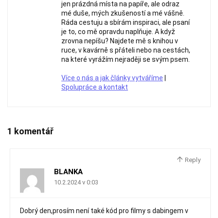
jen prázdná místa na papíře, ale odraz
mé duše, mých zkušeností a mé vášně.
Ráda cestuju a sbírám inspiraci, ale psaní
je to, co mě opravdu naplňuje. A když
zrovna nepíšu? Najdete mě s knihou v
ruce, v kavárně s přáteli nebo na cestách,
na které vyrážím nejraději se svým psem.
Více o nás a jak články vytváříme
|
Spolupráce a kontakt
1 komentář
Reply
BLANKA
10.2.2024 v 0:03
Dobrý den,prosím není také kód pro filmy s dabingem v