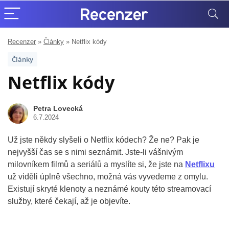
Recenzer
»
Články
»
Netflix kódy
Články
Netflix kódy
Petra Lovecká
6.7.2024
Už jste někdy slyšeli o Netflix kódech? Že ne? Pak je
nejvyšší čas se s nimi seznámit. Jste-li vášnivým
milovníkem filmů a seriálů a myslíte si, že jste na
Netflixu
už viděli úplně všechno, možná vás vyvedeme z omylu.
Existují skryté klenoty a neznámé kouty této streamovací
služby, které čekají, až je objevíte.