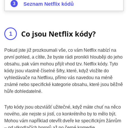
Seznam Netflix kódů
Co jsou Netflix kódy?
Pokud jste již prozkoumali vše, co vám Netflix nabízí na
první pohled, a cítíte, že byste rádi pronikli hlouběji do jeho
obsahu, pak vám mohou přijít vhod tzv. Netflix kódy. Tyto
kódy jsou vlastně číselné šifry, které, když vložíte do
vyhledávače na Netflixu, přímo vás navedou na méně
známé nebo specifické kategorie obsahu, které jsou běžně
hůře dohledatelné.
Tyto kódy jsou obzvlášť užitečné, když máte chuť na něco
nového, ale nejste si jistí, co konkrétního by to mělo být.
Mohou vám například otevřít dveře ke specifickým žánrům
– od vlkodlačích hororů až po černé komedie.