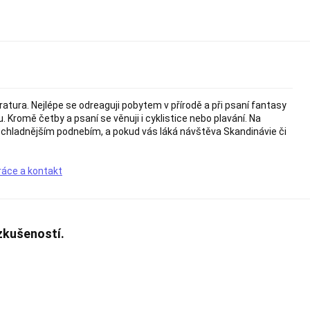
atura. Nejlépe se odreaguji pobytem v přírodě a při psaní fantasy
. Kromě četby a psaní se věnuji i cyklistice nebo plavání. Na
 s chladnějším podnebím, a pokud vás láká návštěva Skandinávie či
ráce a kontakt
zkušeností.