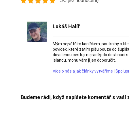
5/5 (92 hodnocení)
Lukáš Halíř
Mým největším koníčkem jsou knihy a liter
povídek, které zatím píšu pouze do šuplíku
dovolenou cestuji nejraději do destinací
Islandu, mohu vám ji jen doporučit.
Více o nás a jak články vytváříme
|
Spolup
Budeme rádi, když napíšete komentář s vaší 