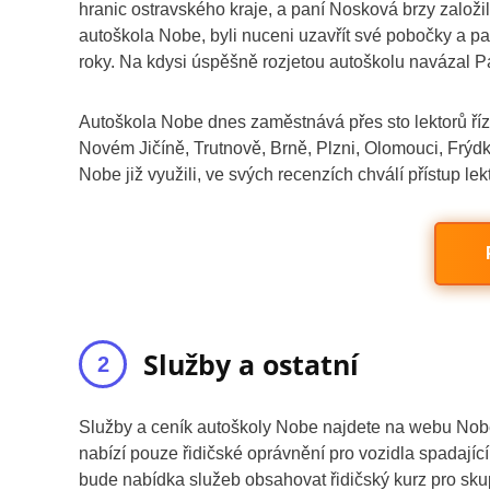
hranic ostravského kraje, a paní Nosková brzy založila
autoškola Nobe, byli nuceni uzavřít své pobočky a pa
roky. Na kdysi úspěšně rozjetou autoškolu navázal P
Autoškola Nobe dnes zaměstnává přes sto lektorů říze
Novém Jičíně, Trutnově, Brně, Plzni, Olomouci, Frýdk
Nobe již využili, ve svých recenzích chválí přístup lek
Služby a ostatní
Služby a ceník autoškoly Nobe najdete na webu Nob
nabízí pouze řidičské oprávnění pro vozidla spadajíc
bude nabídka služeb obsahovat řidičský kurz pro skupi