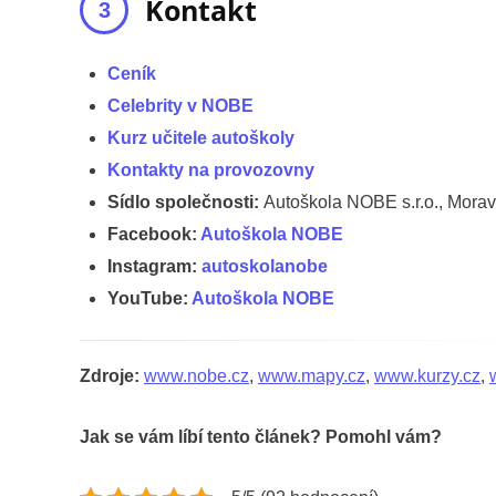
Kontakt
Ceník
Celebrity v NOBE
Kurz učitele autoškoly
Kontakty na provozovny
Sídlo společnosti:
Autoškola NOBE s.r.o., Morav
Facebook:
Autoškola NOBE
Instagram:
autoskolanobe
YouTube:
Autoškola NOBE
Zdroje:
www.nobe.cz
,
www.mapy.cz
,
www.kurzy.cz
,
Jak se vám líbí tento článek? Pomohl vám?