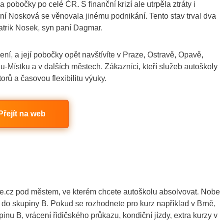
 pobočky po celé ČR. S finanční krizí ale utrpěla ztráty i
ní Nosková se věnovala jinému podnikání. Tento stav trval dva
atrik Nosek, syn paní Dagmar.
ní, a její pobočky opět navštívíte v Praze, Ostravě, Opavě,
u-Místku a v dalších městech. Zákazníci, kteří služeb autoškoly
torů a časovou flexibilitu výuky.
Přejít na web
e.cz pod městem, ve kterém chcete autoškolu absolvovat. Nobe
í do skupiny B. Pokud se rozhodnete pro kurz například v Brně,
nu B, vrácení řidičského průkazu, kondiční jízdy, extra kurzy v