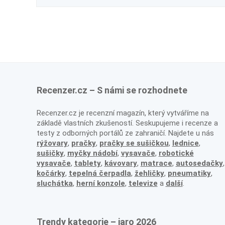
Recenzer.cz – S námi se rozhodnete
Recenzer.cz je recenzní magazín, který vytváříme na
základě vlastních zkušeností. Seskupujeme i recenze a
testy z odborných portálů ze zahraničí. Najdete u nás
rýžovary
,
pračky
,
pračky se sušičkou
,
lednice
,
sušičky
,
myčky nádobí
,
vysavače
,
robotické
vysavače
,
tablety
,
kávovary
,
matrace
,
autosedačky
,
kočárky
,
tepelná čerpadla
,
žehličky
,
pneumatiky
,
sluchátka
,
herní konzole
,
televize
a
další
.
Trendy kategorie – jaro 2026