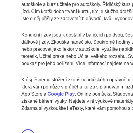
autoškole a kurz učitele pro autoškoly. Řidičský kurz
jízd. Čím kratší doba trvání kurzu, tím je služba dr
jste o něj přišly ze zdravotních důvodů, kvůli vybodo
Kondiční jízdy jsou k dostání v balíčcích po dvou, š
dálkové jízdy, Zkouška nanečisto, Soukromé hodiny teo
nebo pracovat jako lektor v autoškole, využijte nabídk
teoretik, Učitel praxe nebo Učitel velkého rozsahu. S
poukaz pro jeho pořízení. Více informací najdete na
K úspěšnému složení zkoušky řidičského oprávnění 
která vám pomůže v průběhu kurzu s plánováním jízd
App Store a
Google Play
. Online pomůcka Studovna j
získané během výuky. Najdete v ní výukové materiály,
Zdarma si vyzkoušíte i eTesty, které vám pomohou s o