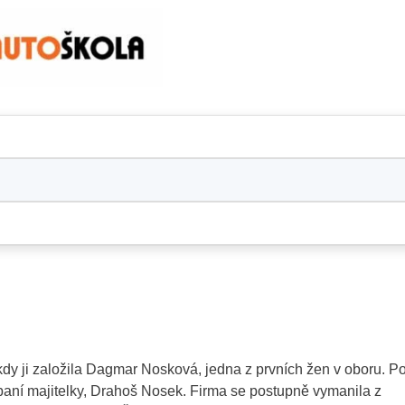
kdy ji založila Dagmar Nosková, jedna z prvních žen v oboru. P
 paní majitelky, Drahoš Nosek. Firma se postupně vymanila z