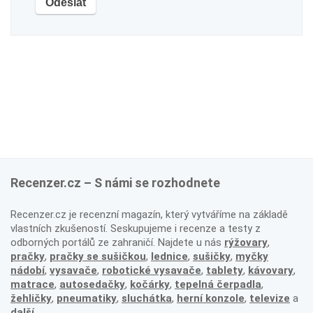
Recenzer.cz – S námi se rozhodnete
Recenzer.cz je recenzní magazín, který vytváříme na základě
vlastních zkušeností. Seskupujeme i recenze a testy z
odborných portálů ze zahraničí. Najdete u nás
rýžovary
,
pračky
,
pračky se sušičkou
,
lednice
,
sušičky
,
myčky
nádobí
,
vysavače
,
robotické vysavače
,
tablety
,
kávovary
,
matrace
,
autosedačky
,
kočárky
,
tepelná čerpadla
,
žehličky
,
pneumatiky
,
sluchátka
,
herní konzole
,
televize
a
další
.