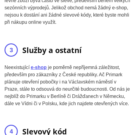
levné zboží bývá často ve slevě, především během velkých
sezónních výprodejů. Jelikož obchod nemá žádný e-shop,
nejsou k dostání ani žádné slevové kódy, které byste mohli
při nákupu online využít.
Služby a ostatní
Neexistující
e-shop
je poměrně nepříjemná záležitost,
především pro zákazníky z České republiky. Ač Primark
plánuje otevření pobočky i na Václavském náměstí v
Praze, stále to odsouvá do neurčité budoucnosti. Od nás je
nejblíž do Primarku v Berlíně či Drážďanech v Německu,
dále ve Vídni či v Polsku, kde jich najdete otevřených více.
Slevový kód