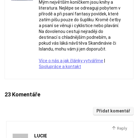
Mým největším koníčkem jsou knihy a
literatura. Nejlépe se odreaguji pobytem v
přírodě a při psaní fantasy povídek, které
zatím píšu pouze do šuplíku. Kromě četby
a psaní se věnuji i cyklistice nebo plavání.
Na dovolenou cestuji nejraději do
destinací s chladnějším podnebím, a
pokud vás láká návštěva Skandinávie či
Islandu, mohu vám ji jen doporučit.
Více o nás a jak články vytváříme
|
Spolupráce a kontakt
23 Komentáře
Přidat komentář
Reply
LUCIE