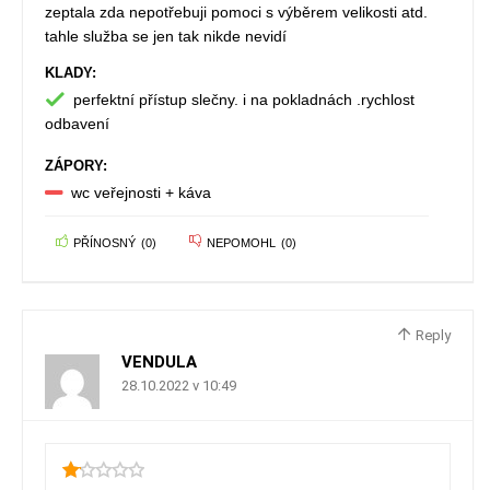
zeptala zda nepotřebuji pomoci s výběrem velikosti atd.
tahle služba se jen tak nikde nevidí
KLADY:
perfektní přístup slečny. i na pokladnách .rychlost
odbavení
ZÁPORY:
wc veřejnosti + káva
PŘÍNOSNÝ
(
0
)
NEPOMOHL
(
0
)
Reply
VENDULA
28.10.2022 v 10:49