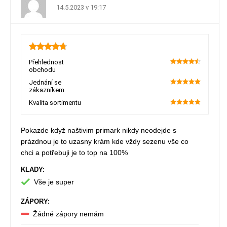
14.5.2023 v 19:17
4.8
Přehlednost
obchodu
90
Jednání se
zákazníkem
100
Kvalita sortimentu
100
Pokazde když naštivim primark nikdy neodejde s
prázdnou je to uzasny krám kde vždy sezenu vše co
chci a potřebuji je to top na 100%
KLADY:
Vše je super
ZÁPORY:
Žádné zápory nemám