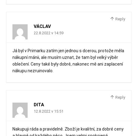
Reply
VÁCLAV
22.8.2022 v 14:59
Já byl v Primarku zatím jen jednou s dcerou, protože měla
nákupní mánii, ale musím uznat, že tam byl velký výběr
oblečení. Ceny také byly dobré, nakonec mě ani zaplacení
nákupu nezruinovalo.
Reply
DITA
12.8.2022 v 15:51
Nakupuji ráda a pravidelně. Zboží je kvalitní, za dobré ceny
a hlavně od každého něco. Jsem velmi spokojená.