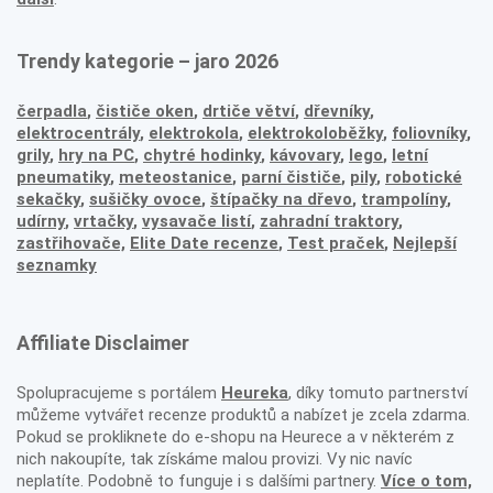
Trendy kategorie – jaro 2026
čerpadla
,
čističe oken
,
drtiče větví
,
dřevníky
,
elektrocentrály
,
elektrokola
,
elektrokoloběžky
,
foliovníky
,
grily
,
hry na PC
,
chytré hodinky
,
kávovary
,
lego
,
letní
pneumatiky
,
meteostanice
,
parní čističe
,
pily
,
robotické
sekačky
,
sušičky ovoce
,
štípačky na dřevo
,
trampolíny
,
udírny
,
vrtačky
,
vysavače listí
,
zahradní traktory
,
zastřihovače,
Elite Date recenze
,
Test praček
,
Nejlepší
seznamky
Affiliate Disclaimer
Spolupracujeme s portálem
Heureka
, díky tomuto partnerství
můžeme vytvářet recenze produktů a nabízet je zcela zdarma.
Pokud se prokliknete do e-shopu na Heurece a v některém z
nich nakoupíte, tak získáme malou provizi. Vy nic navíc
neplatíte. Podobně to funguje i s dalšími partnery.
Více o tom,