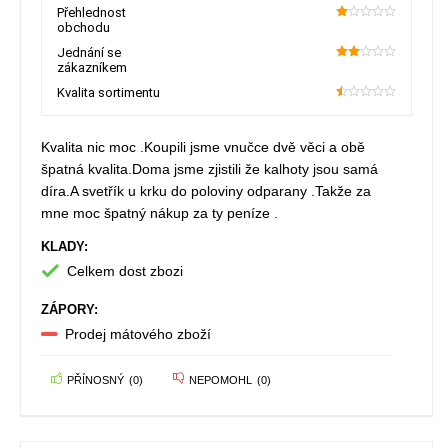
1.15
Přehlednost
obchodu
20
Jednání se
zákazníkem
40
Kvalita sortimentu
10
Kvalita nic moc .Koupili jsme vnučce dvě věci a obě
špatná kvalita.Doma jsme zjistili že kalhoty jsou samá
díra.A svetřík u krku do poloviny odparany .Takže za
mne moc špatný nákup za ty peníze .
KLADY:
Celkem dost zbozi
ZÁPORY:
Prodej mátového zboží
PŘÍNOSNÝ
(
0
)
NEPOMOHL
(
0
)