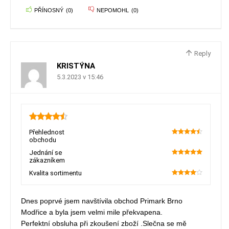
PŘÍNOSNÝ
(
0
)
NEPOMOHL
(
0
)
Reply
KRISTÝNA
5.3.2023 v 15:46
4.5
Přehlednost
obchodu
90
Jednání se
zákazníkem
100
Kvalita sortimentu
80
Dnes poprvé jsem navštívila obchod Primark Brno
Modřice a byla jsem velmi mile překvapena.
Perfektní obsluha při zkoušení zboží .Slečna se mě