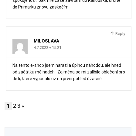
spokojenost. Jakmile zase zavítám do Rakouska, určitě
do Primarku znovu zaskočím.
Reply
MILOSLAVA
4.7.2022 v 15:21
Na tento e-shop jsem narazila úplnou náhodou, ale hned
od začátku mě nadchl. Zejména se mi zalíbilo oblečení pro
děti, které vypadalo už na první pohled úžasně.
1
2
3
»