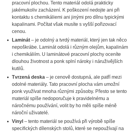
pracovní plochou. Tento materiál odolá prakticky
jakémukoliv zacházení. K poškození nedojte ani při
kontaktu s chemikáliemi ani jinými pro dílnu typickými
kapalinami. Počítat však musíte s vyšší pořizovací
cenou.
Laminát
– je odolný a tvrdý materiál, který jen tak něco
nepoškrábe. Laminát odolá i různým olejům, kapalinám
i chemikáliím. U laminátové pracovní plochy oceníte
dlouhou životnost a ponk splní nároky i náruživějších
kutilů.
Tvrzená deska
– je cenově dostupná, ale patří mezi
odolné materiály. Tato pracovní plocha vám umožní
ponk využívat mnoha různými způsoby. Přesto se tento
materiál spíše nedoporučuje k pravidelnému a
náročnému používání, volit by ho měli spíše méně
nároční uživatelé.
Vinyl
– tento materiál se používá při výrobě spíše
specifických dílenských stolů, které se nepoužívají na