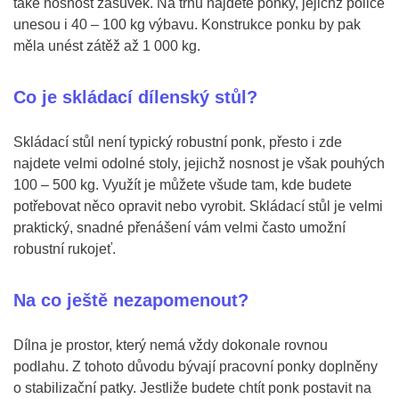
také nosnost zásuvek. Na trhu najdete ponky, jejichž police
unesou i 40 – 100 kg výbavu. Konstrukce ponku by pak
měla unést zátěž až 1 000 kg.
Co je skládací dílenský stůl?
Skládací stůl není typický robustní ponk, přesto i zde
najdete velmi odolné stoly, jejichž nosnost je však pouhých
100 – 500 kg. Využít je můžete všude tam, kde budete
potřebovat něco opravit nebo vyrobit. Skládací stůl je velmi
praktický, snadné přenášení vám velmi často umožní
robustní rukojeť.
Na co ještě nezapomenout?
Dílna je prostor, který nemá vždy dokonale rovnou
podlahu. Z tohoto důvodu bývají pracovní ponky doplněny
o stabilizační patky. Jestliže budete chtít ponk postavit na