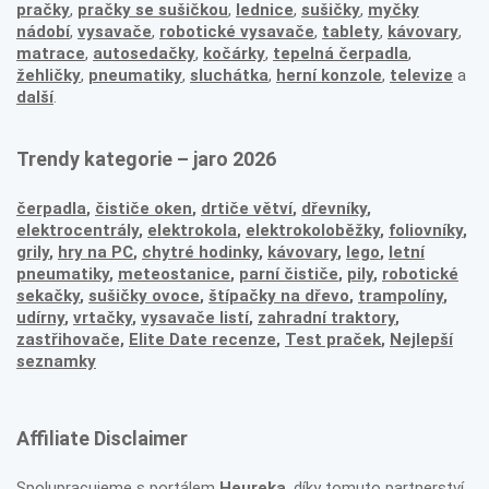
pračky
,
pračky se sušičkou
,
lednice
,
sušičky
,
myčky
nádobí
,
vysavače
,
robotické vysavače
,
tablety
,
kávovary
,
matrace
,
autosedačky
,
kočárky
,
tepelná čerpadla
,
žehličky
,
pneumatiky
,
sluchátka
,
herní konzole
,
televize
a
další
.
Trendy kategorie – jaro 2026
čerpadla
,
čističe oken
,
drtiče větví
,
dřevníky
,
elektrocentrály
,
elektrokola
,
elektrokoloběžky
,
foliovníky
,
grily
,
hry na PC
,
chytré hodinky
,
kávovary
,
lego
,
letní
pneumatiky
,
meteostanice
,
parní čističe
,
pily
,
robotické
sekačky
,
sušičky ovoce
,
štípačky na dřevo
,
trampolíny
,
udírny
,
vrtačky
,
vysavače listí
,
zahradní traktory
,
zastřihovače,
Elite Date recenze
,
Test praček
,
Nejlepší
seznamky
Affiliate Disclaimer
Spolupracujeme s portálem
Heureka
, díky tomuto partnerství