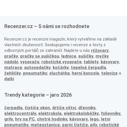
Recenzer.cz – S námi se rozhodnete
Recenzer.cz je recenzní magazín, který vytváříme na základě
vlastních zkušeností. Seskupujeme i recenze a testy z
odborných portálů ze zahraničí. Najdete u nás
rýžovary
,
pračky
,
pračky se sušičkou
,
lednice
,
sušičky
,
myčky
nádobí
,
vysavače
,
robotické vysavače
,
tablety
,
kávovary
,
matrace
,
autosedačky
,
kočárky
,
tepelná čerpadla
,
žehličky
,
pneumatiky
,
sluchátka
,
herní konzole
,
televize
a
další
.
Trendy kategorie – jaro 2026
čerpadla
,
čističe oken
,
drtiče větví
,
dřevníky
,
elektrocentrály
,
elektrokola
,
elektrokoloběžky
,
foliovníky
,
grily
,
hry na PC
,
chytré hodinky
,
kávovary
,
lego
,
letní
pneumatiky
,
meteostanice
,
parní čističe
,
pily
,
robotické