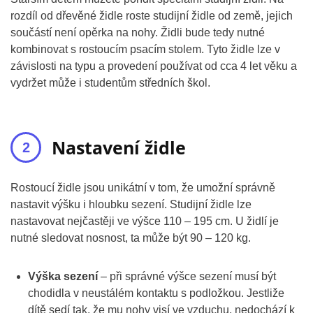
rozdíl od dřevěné židle roste studijní židle od země, jejich
součástí není opěrka na nohy. Židli bude tedy nutné
kombinovat s rostoucím psacím stolem. Tyto židle lze v
závislosti na typu a provedení používat od cca 4 let věku a
vydržet může i studentům středních škol.
Nastavení židle
Rostoucí židle jsou unikátní v tom, že umožní správně
nastavit výšku i hloubku sezení. Studijní židle lze
nastavovat nejčastěji ve výšce 110 – 195 cm. U židlí je
nutné sledovat nosnost, ta může být 90 – 120 kg.
Výška sezení
– při správné výšce sezení musí být
chodidla v neustálém kontaktu s podložkou. Jestliže
dítě sedí tak, že mu nohy visí ve vzduchu, nedochází k