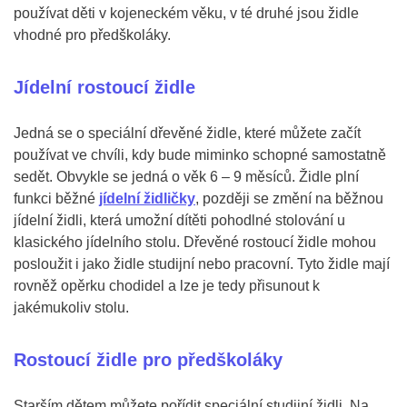
používat děti v kojeneckém věku, v té druhé jsou židle
vhodné pro předškoláky.
Jídelní rostoucí židle
Jedná se o speciální dřevěné židle, které můžete začít
používat ve chvíli, kdy bude miminko schopné samostatně
sedět. Obvykle se jedná o věk 6 – 9 měsíců. Židle plní
funkci běžné
jídelní židličky
, později se změní na běžnou
jídelní židli, která umožní dítěti pohodlné stolování u
klasického jídelního stolu. Dřevěné rostoucí židle mohou
posloužit i jako židle studijní nebo pracovní. Tyto židle mají
rovněž opěrku chodidel a lze je tedy přisunout k
jakémukoliv stolu.
Rostoucí židle pro předškoláky
Starším dětem můžete pořídit speciální studijní židli. Na