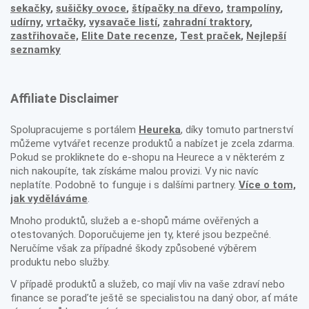
sekačky
,
sušičky ovoce
,
štípačky na dřevo
,
trampolíny
,
udírny
,
vrtačky
,
vysavače listí
,
zahradní traktory
,
zastřihovače,
Elite Date recenze
,
Test praček
,
Nejlepší
seznamky
Affiliate Disclaimer
Spolupracujeme s portálem
Heureka
, díky tomuto partnerství
můžeme vytvářet recenze produktů a nabízet je zcela zdarma.
Pokud se prokliknete do e-shopu na Heurece a v některém z
nich nakoupíte, tak získáme malou provizi. Vy nic navíc
neplatíte. Podobně to funguje i s dalšími partnery.
Více o tom,
jak vyděláváme
.
Mnoho produktů, služeb a e-shopů máme ověřených a
otestovaných. Doporučujeme jen ty, které jsou bezpečné.
Neručíme však za případné škody způsobené výběrem
produktu nebo služby.
V případě produktů a služeb, co mají vliv na vaše zdraví nebo
finance se poraďte ještě se specialistou na daný obor, ať máte