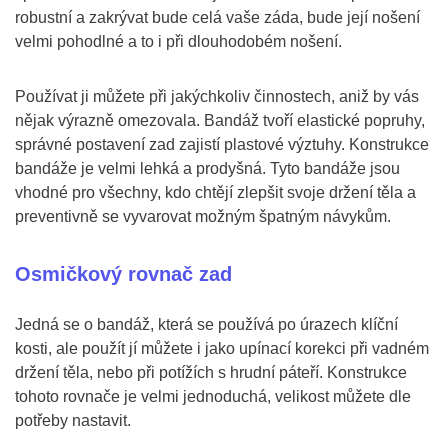
robustní a zakrývat bude celá vaše záda, bude její nošení
velmi pohodlné a to i při dlouhodobém nošení.
Používat ji můžete při jakýchkoliv činnostech, aniž by vás
nějak výrazně omezovala. Bandáž tvoří elastické popruhy,
správné postavení zad zajistí plastové výztuhy. Konstrukce
bandáže je velmi lehká a prodyšná. Tyto bandáže jsou
vhodné pro všechny, kdo chtějí zlepšit svoje držení těla a
preventivně se vyvarovat možným špatným návykům.
Osmičkový rovnač zad
Jedná se o bandáž, která se používá po úrazech klíční
kosti, ale použít jí můžete i jako upínací korekci při vadném
držení těla, nebo při potížích s hrudní páteří. Konstrukce
tohoto rovnače je velmi jednoduchá, velikost můžete dle
potřeby nastavit.