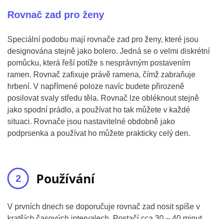
Rovnač zad pro ženy
Speciální podobu mají rovnače zad pro ženy, které jsou
designována stejně jako bolero. Jedná se o velmi diskrétní
pomůcku, která řeší potíže s nesprávným postavením
ramen. Rovnač zafixuje právě ramena, čímž zabraňuje
hrbení. V napřímené poloze navíc budete přirozeně
posilovat svaly středu těla. Rovnač lze obléknout stejně
jako spodní prádlo, a používat ho tak můžete v každé
situaci. Rovnače jsou nastavitelné obdobně jako
podprsenka a používat ho můžete prakticky celý den.
Používání
V prvních dnech se doporučuje rovnač zad nosit spíše v
kratších časových intervalech. Postačí cca 30 – 40 minut