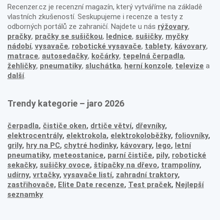
Recenzer.cz je recenzní magazín, který vytváříme na základě
vlastních zkušeností. Seskupujeme i recenze a testy z
odborných portálů ze zahraničí. Najdete u nás
rýžovary
,
pračky
,
pračky se sušičkou
,
lednice
,
sušičky
,
myčky
nádobí
,
vysavače
,
robotické vysavače
,
tablety
,
kávovary
,
matrace
,
autosedačky
,
kočárky
,
tepelná čerpadla
,
žehličky
,
pneumatiky
,
sluchátka
,
herní konzole
,
televize
a
další
.
Trendy kategorie – jaro 2026
čerpadla
,
čističe oken
,
drtiče větví
,
dřevníky
,
elektrocentrály
,
elektrokola
,
elektrokoloběžky
,
foliovníky
,
grily
,
hry na PC
,
chytré hodinky
,
kávovary
,
lego
,
letní
pneumatiky
,
meteostanice
,
parní čističe
,
pily
,
robotické
sekačky
,
sušičky ovoce
,
štípačky na dřevo
,
trampolíny
,
udírny
,
vrtačky
,
vysavače listí
,
zahradní traktory
,
zastřihovače,
Elite Date recenze
,
Test praček
,
Nejlepší
seznamky