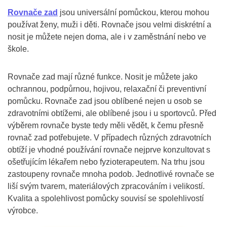
Rovnače zad
jsou universální pomůckou, kterou mohou
používat ženy, muži i děti. Rovnače jsou velmi diskrétní a
nosit je můžete nejen doma, ale i v zaměstnání nebo ve
škole.
Rovnače zad mají různé funkce. Nosit je můžete jako
ochrannou, podpůrnou, hojivou, relaxační či preventivní
pomůcku. Rovnače zad jsou oblíbené nejen u osob se
zdravotními obtížemi, ale oblíbené jsou i u sportovců. Před
výběrem rovnače byste tedy měli vědět, k čemu přesně
rovnač zad potřebujete. V případech různých zdravotních
obtíží je vhodné používání rovnače nejprve konzultovat s
ošetřujícím lékařem nebo fyzioterapeutem. Na trhu jsou
zastoupeny rovnače mnoha podob. Jednotlivé rovnače se
liší svým tvarem, materiálových zpracováním i velikostí.
Kvalita a spolehlivost pomůcky souvisí se spolehlivostí
výrobce.