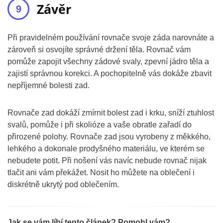
Závěr
Při pravidelném používání rovnače svoje záda narovnáte a
zároveň si osvojíte správné držení těla. Rovnač vám
pomůže zapojit všechny zádové svaly, zpevní jádro těla a
zajistí správnou korekci. A pochopitelně vás dokáže zbavit
nepříjemné bolesti zad.
Rovnače zad dokáží zmírnit bolest zad i krku, sníží ztuhlost
svalů, pomůže i při skolióze a vaše obratle zařadí do
přirozené polohy. Rovnače zad jsou vyrobeny z měkkého,
lehkého a dokonale prodyšného materiálu, ve kterém se
nebudete potit. Při nošení vás navíc nebude rovnač nijak
tlačit ani vám překážet. Nosit ho můžete na oblečení i
diskrétně ukrytý pod oblečením.
Jak se vám líbí tento článek? Pomohl vám?