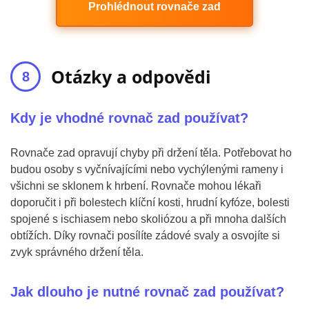
Prohlédnout rovnače zad
Otázky a odpovědi
Kdy je vhodné rovnač zad používat?
Rovnače zad opravují chyby při držení těla. Potřebovat ho
budou osoby s vyčnívajícími nebo vychýlenými rameny i
všichni se sklonem k hrbení. Rovnače mohou lékaři
doporučit i při bolestech klíční kosti, hrudní kyfóze, bolesti
spojené s ischiasem nebo skoliózou a při mnoha dalších
obtížích. Díky rovnači posílíte zádové svaly a osvojíte si
zvyk správného držení těla.
Jak dlouho je nutné rovnač zad používat?