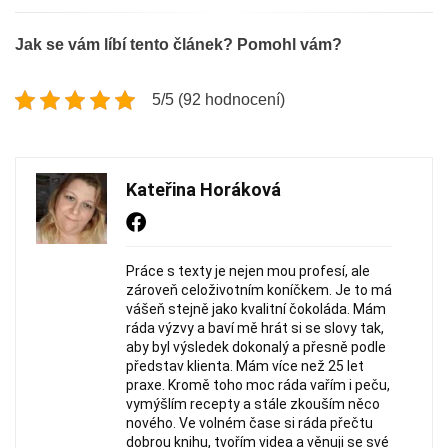
Jak se vám líbí tento článek? Pomohl vám?
5/5 (92 hodnocení)
Kateřina Horáková
Práce s texty je nejen mou profesí, ale
zároveň celoživotním koníčkem. Je to má
vášeň stejně jako kvalitní čokoláda. Mám
ráda výzvy a baví mě hrát si se slovy tak,
aby byl výsledek dokonalý a přesně podle
představ klienta. Mám více než 25 let
praxe. Kromě toho moc ráda vařím i peču,
vymýšlím recepty a stále zkouším něco
nového. Ve volném čase si ráda přečtu
dobrou knihu, tvořím videa a věnuji se své