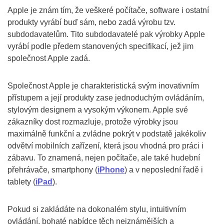
Apple je znám tím, že veškeré počítače, software i ostatní
produkty vyrábí buď sám, nebo zadá výrobu tzv.
subdodavatelům. Tito subdodavatelé pak výrobky Apple
vyrábí podle předem stanovených specifikací, jež jim
společnost Apple zadá.
Společnost Apple je charakteristická svým inovativním
přístupem a její produkty zase jednoduchým ovládáním,
stylovým designem a vysokým výkonem. Apple své
zákazníky dost rozmazluje, protože výrobky jsou
maximálně funkční a zvládne pokrýt v podstatě jakékoliv
odvětví mobilních zařízení, která jsou vhodná pro práci i
zábavu. To znamená, nejen počítače, ale také hudební
přehrávače, smartphony (
iPhone
) a v neposlední řadě i
tablety (
iPad
).
Pokud si zakládáte na dokonalém stylu, intuitivním
ovládání, bohaté nabídce těch nejznámějších a