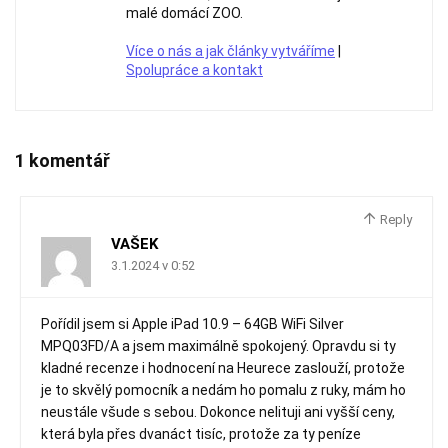
malé domácí ZOO.
Více o nás a jak články vytváříme
|
Spolupráce a kontakt
1 komentář
Reply
VAŠEK
3.1.2024 v 0:52
Pořídil jsem si Apple iPad 10.9 – 64GB WiFi Silver
MPQ03FD/A a jsem maximálně spokojený. Opravdu si ty
kladné recenze i hodnocení na Heurece zaslouží, protože
je to skvělý pomocník a nedám ho pomalu z ruky, mám ho
neustále všude s sebou. Dokonce nelituji ani vyšší ceny,
která byla přes dvanáct tisíc, protože za ty peníze