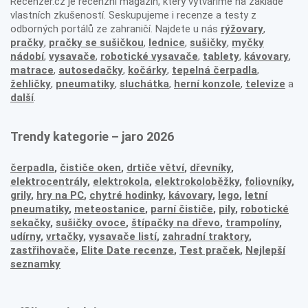
Recenzer.cz je recenzní magazín, který vytváříme na základě
vlastních zkušeností. Seskupujeme i recenze a testy z
odborných portálů ze zahraničí. Najdete u nás
rýžovary
,
pračky
,
pračky se sušičkou
,
lednice
,
sušičky
,
myčky
nádobí
,
vysavače
,
robotické vysavače
,
tablety
,
kávovary
,
matrace
,
autosedačky
,
kočárky
,
tepelná čerpadla
,
žehličky
,
pneumatiky
,
sluchátka
,
herní konzole
,
televize
a
další
.
Trendy kategorie – jaro 2026
čerpadla
,
čističe oken
,
drtiče větví
,
dřevníky
,
elektrocentrály
,
elektrokola
,
elektrokoloběžky
,
foliovníky
,
grily
,
hry na PC
,
chytré hodinky
,
kávovary
,
lego
,
letní
pneumatiky
,
meteostanice
,
parní čističe
,
pily
,
robotické
sekačky
,
sušičky ovoce
,
štípačky na dřevo
,
trampolíny
,
udírny
,
vrtačky
,
vysavače listí
,
zahradní traktory
,
zastřihovače,
Elite Date recenze
,
Test praček
,
Nejlepší
seznamky