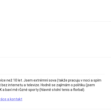
více než 10 let. Jsem extrémní sova (takže pracuju v noci a spím
t bez internetu a televize. Hodně se zajímám o politiku (jsem
K a baví mě různé sporty (hlavně stolní tenis a florbal).
ráce a kontakt