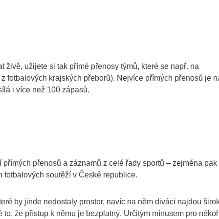
ivě, užijete si tak přímé přenosy týmů, které se např. na
 z fotbalových krajských přeborů). Nejvíce přímých přenosů je n
lá i více než 100 zápasů.
 přímých přenosů a záznamů z celé řady sportů – zejména pak
 fotbalových soutěží v České republice.
é by jinde nedostaly prostor, navíc na něm diváci najdou širo
é to, že přístup k němu je bezplatný. Určitým mínusem pro něko