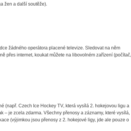
a žen a další soutěže).
bídce žádného operátora placené televize. Sledovat na něm
ě přes internet, koukat můžete na libovolném zařízení (počítač
é (např. Czech Ice Hockey TV, která vysílá 2. hokejovou ligu a
k – je zcela zdarma. Všechny přenosy a záznamy, které vysílá,
ikace (výjimkou jsou přenosy z 2. hokejové ligy, jde ale pouze o