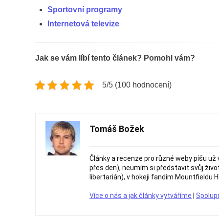
Sportovní programy
Internetová televize
Jak se vám líbí tento článek? Pomohl vám?
5/5 (100 hodnocení)
Tomáš Božek
Články a recenze pro různé weby píšu už 
přes den), neumím si představit svůj živo
libertarián), v hokeji fandím Mountfieldu H
Více o nás a jak články vytváříme
|
Spolup