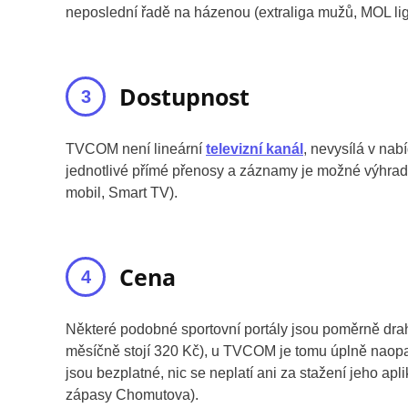
neposlední řadě na házenou (extraliga mužů, MOL lig
Dostupnost
TVCOM není lineární
televizní kanál
, nevysílá v na
jednotlivé přímé přenosy a záznamy je možné výhradn
mobil, Smart TV).
Cena
Některé podobné sportovní portály jsou poměrně drah
měsíčně stojí 320 Kč), u TVCOM je tomu úplně naopa
jsou bezplatné, nic se neplatí ani za stažení jeho apl
zápasy Chomutova).