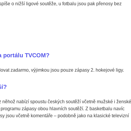
píše o nižší ligové soutěže, u fotbalu jsou pak přenosy bez
 na portálu TVCOM?
at zadarmo, výjimkou jsou pouze zápasy 2. hokejové ligy.
ší?
 něhož nabízí spoustu českých soutěží včetně mužské i žensk
na programu zápasy obou hlavních soutěží. Z basketbalu navíc
y jsou včetně komentáře – podobně jako na klasické televizní