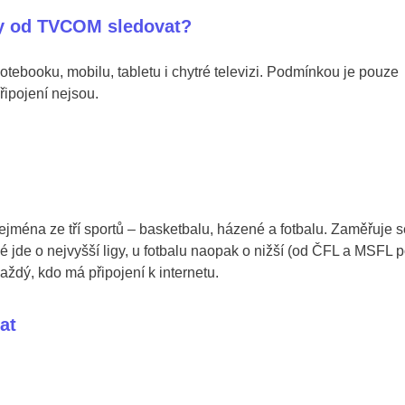
y od TVCOM sledovat?
tebooku, mobilu, tabletu i chytré televizi. Podmínkou je pouze
řipojení nejsou.
jména ze tří sportů – basketbalu, házené a fotbalu. Zaměřuje s
 jde o nejvyšší ligy, u fotbalu naopak o nižší (od ČFL a MSFL 
aždý, kdo má připojení k internetu.
at