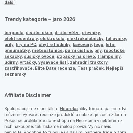
další
.
Trendy kategorie – jaro 2026
čerpadla
,
čističe oken
,
drtiče větví
,
dřevníky
,
elektrocentrály
,
elektrokola
,
elektrokoloběžky
,
foliovníky
,
grily
,
hry na PC
,
chytré hodinky
,
kávovary
,
lego
,
letní
pneumatiky
,
meteostanice
,
parní čističe
,
pily
,
robotické
sekačky
,
sušičky ovoce
,
štípačky na dřevo
,
trampolíny
,
udírny
,
vrtačky
,
vysavače listí
,
zahradní traktory
,
zastřihovače,
Elite Date recenze
,
Test praček
,
Nejlepší
seznamky
Affiliate Disclaimer
Spolupracujeme s portálem
Heureka
, díky tomuto partnerství
můžeme vytvářet recenze produktů a nabízet je zcela zdarma.
Pokud se prokliknete do e-shopu na Heurece a v některém z
nich nakoupíte, tak získáme malou provizi. Vy nic navíc
neplatíte. Podobně to funguje i s dalšími partnery.
Více o tom,