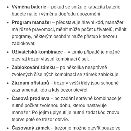
Výměna baterie
– pokud se snižuje kapacita baterie,
budete na její výměnu dopředu upozorněni.
Program manažer
– představuje hlavní kód, manažer
má různé pravomoci, měnit může počet uživatelů, měnit
programy, některým osobám může přístup k trezoru
zablokovat.
Uživatelská kombinace
– v tomto případě je možné
otevírat trezor vlastní kombinací čísel.
Zablokování zámku
– po několika nesprávně
zvolených číselných kombinací se zámek zablokuje.
Záznam přístupů
– trezory vyšší třídy jsou schopné
zaznamenat, kdo a kdy trezor otevřel.
Časová prodleva
– po zadání správné kombinace je
nutné počkat zvolenou dobu, kterou nastavuje
manažer. Po jejím uplynutí je nutné zadat kód znovu,
teprve poté se trezor otevře.
Časovaný zámek
– trezor je možné otevřít pouze ve