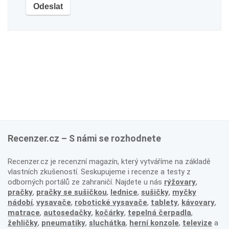
Recenzer.cz – S námi se rozhodnete
Recenzer.cz je recenzní magazín, který vytváříme na základě
vlastních zkušeností. Seskupujeme i recenze a testy z
odborných portálů ze zahraničí. Najdete u nás
rýžovary
,
pračky
,
pračky se sušičkou
,
lednice
,
sušičky
,
myčky
nádobí
,
vysavače
,
robotické vysavače
,
tablety
,
kávovary
,
matrace
,
autosedačky
,
kočárky
,
tepelná čerpadla
,
žehličky
,
pneumatiky
,
sluchátka
,
herní konzole
,
televize
a