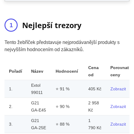
Nejlepší trezory
Tento žebříček představuje nejprodávanější produkty s
nejvyšším hodnocením od zákazníků.
Cena
Porovnat
Pořadí
Název
Hodnocení
od
ceny
Extol
1.
⭐
91 %
405 Kč
Zobrazit
99011
G21
2 958
2.
⭐
90 %
Zobrazit
GA-E45
Kč
G21
1
3.
⭐
88 %
Zobrazit
GA-25E
790 Kč