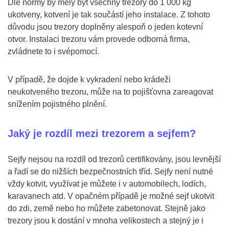
Dle normy by měly být všechny trezory do 1 000 kg
ukotveny, kotvení je tak součástí jeho instalace. Z tohoto
důvodu jsou trezory doplněny alespoň o jeden kotevní
otvor. Instalaci trezoru vám provede odborná firma,
zvládnete to i svépomocí.
V případě, že dojde k vykradení nebo krádeži
neukotveného trezoru, může na to pojišťovna zareagovat
snížením pojistného plnění.
Jaký je rozdíl mezi trezorem a sejfem?
Sejfy nejsou na rozdíl od trezorů certifikovány, jsou levnější
a řadí se do nižších bezpečnostních tříd. Sejfy není nutné
vždy kotvit, využívat je můžete i v automobilech, lodích,
karavanech atd. V opačném případě je možné sejf ukotvit
do zdi, země nebo ho můžete zabetonovat. Stejně jako
trezory jsou k dostání v mnoha velikostech a stejný je i