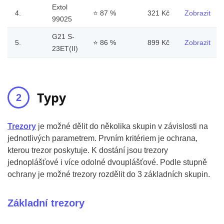
Extol
4.
⭐
87 %
321 Kč
Zobrazit
99025
G21 S-
5.
⭐
86 %
899 Kč
Zobrazit
23ET(II)
Typy
Trezory
je možné dělit do několika skupin v závislosti na
jednotlivých parametrem. Prvním kritériem je ochrana,
kterou trezor poskytuje. K dostání jsou trezory
jednoplášťové i více odolné dvouplášťové. Podle stupně
ochrany je možné trezory rozdělit do 3 základních skupin.
Základní trezory