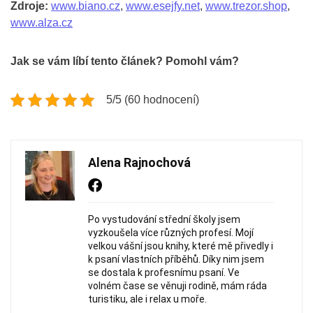
Zdroje:
www.biano.cz
,
www.esejfy.net
,
www.trezor.shop
,
www.alza.cz
Jak se vám líbí tento článek? Pomohl vám?
5/5 (60 hodnocení)
Alena Rajnochová
Po vystudování střední školy jsem
vyzkoušela více různých profesí. Mojí
velkou vášní jsou knihy, které mě přivedly i
k psaní vlastních příběhů. Díky nim jsem
se dostala k profesnímu psaní. Ve
volném čase se věnuji rodině, mám ráda
turistiku, ale i relax u moře.