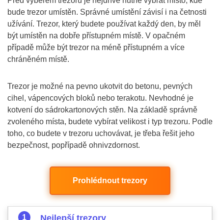
Před výběrem trezoru je nejdříve nutné vybrat místo, kde
bude trezor umístěn. Správné umístění závisí i na četnosti
užívání. Trezor, který budete používat každý den, by měl
být umístěn na dobře přístupném místě. V opačném
případě může být trezor na méně přístupném a více
chráněném místě.
Trezor je možné na pevno ukotvit do betonu, pevných
cihel, vápencových bloků nebo terakotu. Nevhodné je
kotvení do sádrokartonových stěn. Na základě správně
zvoleného místa, budete vybírat velikost i typ trezoru. Podle
toho, co budete v trezoru uchovávat, je třeba řešit jeho
bezpečnost, popřípadě ohnivzdornost.
Prohlédnout trezory
Nejlepší trezory