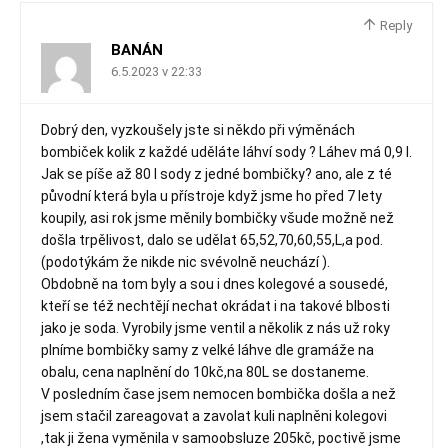
Reply
BANÁN
6.5.2023 v 22:33
Dobrý den, vyzkoušely jste si někdo při výměnách
bombiček kolik z každé uděláte láhví sody ? Láhev má 0,9 l.
Jak se píše až 80 l sody z jedné bombičky? ano, ale z té
původní která byla u přístroje když jsme ho před 7 lety
koupily, asi rok jsme měnily bombičky všude možně než
došla trpělivost, dalo se udělat 65,52,70,60,55,L,a pod.
(podotýkám že nikde nic svévolně neuchází ).
Obdobně na tom byly a sou i dnes kolegové a sousedé,
kteří se též nechtějí nechat okrádat i na takové blbosti
jako je soda. Vyrobily jsme ventil a několik z nás už roky
plníme bombičky samy z velké láhve dle gramáže na
obalu, cena naplnění do 10kč,na 80L se dostaneme.
V posledním čase jsem nemocen bombička došla a než
jsem stačil zareagovat a zavolat kuli naplněni kolegovi
,tak ji žena vyměnila v samoobsluze 205kč, poctivě jsme