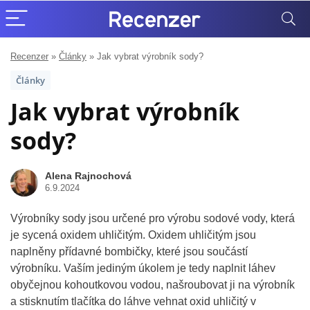
Recenzer
»
Články
»
Jak vybrat výrobník sody?
Články
Jak vybrat výrobník
sody?
Alena Rajnochová
6.9.2024
Výrobníky sody jsou určené pro výrobu sodové vody, která
je sycená oxidem uhličitým. Oxidem uhličitým jsou
naplněny přídavné bombičky, které jsou součástí
výrobníku. Vaším jediným úkolem je tedy naplnit láhev
obyčejnou kohoutkovou vodou, našroubovat ji na výrobník
a stisknutím tlačítka do láhve vehnat oxid uhličitý v