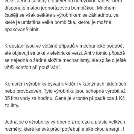
verzi. Jedná se tedy o opletenou nerezovou láhev, která
disponuje malou jednorázovou bombičkou. Mnohem
častěji se však setkáte s výrobníkem se základnou, ve
které je umístěna velká bombička, kterou je možné
opakovaně plnit.
K dostání jsou ve většině případů v mechanické podobě,
ale objevují se také v elektrické verzi. Ani v tomto případě
se nejedná o žádné složité mechanismy, ale spíše o ještě
větší komfort při používání.
Komerční výrobníky bývají k vidění v kantýnách, jídelnách,
nebo provozoven. Tyto výrobníku jsou schopné vyrobit až
35 litrů vody za hodinu. Cena je v tomto případě cca 1 Kč
za litry.
Jedná se o výrobníky vyrobené z nerezu a plastu velkých
rozměry, které ke své práci potřebují elektrickou energii. I