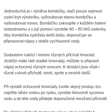
Jednoduchá je i výměna bombičky, stačí pouze sejmout
zadní kryt výrobníku, vyšroubovat starou bombičku a
našroubovat novou. Bombičku zakoupíte v každém balení
sodastreamu a s její pomocí vyrobíte 60 – 80 litrů sodovky.
Aby bombička vydržela delší dobu, doporučuje se
připravovat nápoj z dobře vychlazené vody.
Sodastrem nabízí i mnoho různých příchutí limonád.
Jestliže máte rádi sladké limonády, můžete si připravit
nápoj ochucený různým ovocem. K dostání jsou však i
různé colové příchutě, tonik, sprite a mnohé další.
Při výrobě ochucené limonády zvolte stejný postup, tzn.
naplňte láhev vodou po rysku, vyrobte libovolně sycenou
vodu a do této vody přidejte doporučené množství příchutě.