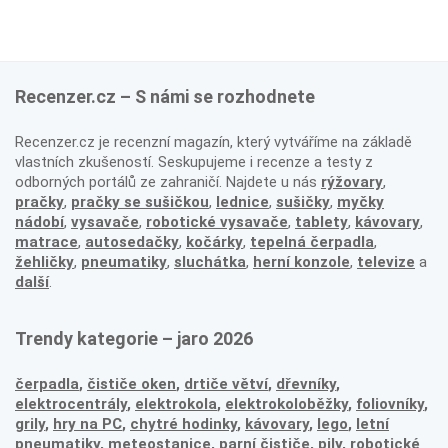
Recenzer.cz – S námi se rozhodnete
Recenzer.cz je recenzní magazín, který vytváříme na základě
vlastních zkušeností. Seskupujeme i recenze a testy z
odborných portálů ze zahraničí. Najdete u nás
rýžovary
,
pračky
,
pračky se sušičkou
,
lednice
,
sušičky
,
myčky
nádobí
,
vysavače
,
robotické vysavače
,
tablety
,
kávovary
,
matrace
,
autosedačky
,
kočárky
,
tepelná čerpadla
,
žehličky
,
pneumatiky
,
sluchátka
,
herní konzole
,
televize
a
další
.
Trendy kategorie – jaro 2026
čerpadla
,
čističe oken
,
drtiče větví
,
dřevníky
,
elektrocentrály
,
elektrokola
,
elektrokoloběžky
,
foliovníky
,
grily
,
hry na PC
,
chytré hodinky
,
kávovary
,
lego
,
letní
pneumatiky
,
meteostanice
,
parní čističe
,
pily
,
robotické