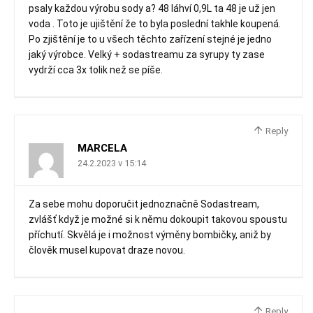
psaly každou výrobu sody a? 48 láhví 0,9L ta 48 je už jen
voda . Toto je ujištění že to byla poslední takhle koupená.
Po zjištění je to u všech těchto zařízení stejné je jedno
jaký výrobce. Velký + sodastreamu za syrupy ty zase
vydrží cca 3x tolik než se píše.
Reply
MARCELA
24.2.2023 v 15:14
Za sebe mohu doporučit jednoznačně Sodastream,
zvlášť když je možné si k němu dokoupit takovou spoustu
příchutí. Skvělá je i možnost výměny bombičky, aniž by
člověk musel kupovat draze novou.
Reply