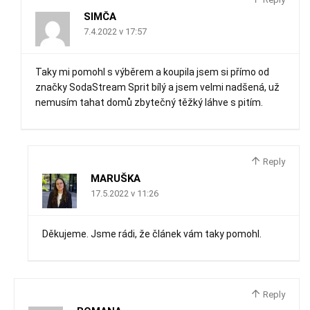
SIMČA
7.4.2022 v 17:57
Taky mi pomohl s výběrem a koupila jsem si přímo od
značky SodaStream Sprit bílý a jsem velmi nadšená, už
nemusím tahat domů zbytečný těžký láhve s pitím.
Reply
MARUŠKA
17.5.2022 v 11:26
Děkujeme. Jsme rádi, že článek vám taky pomohl.
Reply