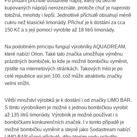
Po přidání příchutě dostanete nápoj, který od běžně
kupovaných nápojů nerozeznáte, protože chuť je naprosto
totožná, mnohdy i lepší. Jednotlivé příchutě obsahují méně
cukru než klasické limonády. Příchuť je k dostání za cca
150 Kč a s její pomocí vyrobíte až 18 litrů limonády.
Na podobném principu fungují výrobníky AQUADREAM,
které nabízí Orion. Také tato značka umožňuje výměnu
prázdných bombiček, to kde je možné bombičku vyměnit,
zjistíte na internetových stránkách. Takových míst je po
celé republice asi jen 100, což může atraktivitu značky
velmi snížit.
Větší množství výrobků je k dostání i od značky LIMO BAR.
S tímto výrobníkem je možné s jednou bombičkou vyrobit
až 135 litrů limonády. Výrobník je možné používat i s
bombičkami konkurenčních značek. I v tomto případě je
možné bombičku vyměnit a stejně jako Sodastream nabízí
LIMO BAR různé příchutě, díky kterým vodu ochutíte.