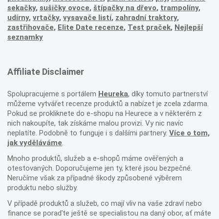
sekačky
,
sušičky ovoce
,
štípačky na dřevo
,
trampolíny
,
udírny
,
vrtačky
,
vysavače listí
,
zahradní traktory
,
zastřihovače,
Elite Date recenze
,
Test praček
,
Nejlepší
seznamky
Affiliate Disclaimer
Spolupracujeme s portálem
Heureka
, díky tomuto partnerství
můžeme vytvářet recenze produktů a nabízet je zcela zdarma.
Pokud se prokliknete do e-shopu na Heurece a v některém z
nich nakoupíte, tak získáme malou provizi. Vy nic navíc
neplatíte. Podobně to funguje i s dalšími partnery.
Více o tom,
jak vyděláváme
.
Mnoho produktů, služeb a e-shopů máme ověřených a
otestovaných. Doporučujeme jen ty, které jsou bezpečné.
Neručíme však za případné škody způsobené výběrem
produktu nebo služby.
V případě produktů a služeb, co mají vliv na vaše zdraví nebo
finance se poraďte ještě se specialistou na daný obor, ať máte