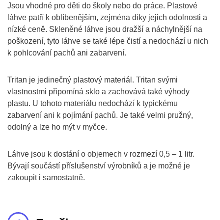
Jsou vhodné pro děti do školy nebo do práce. Plastové
láhve patří k oblíbenějším, zejména díky jejich odolnosti a
nízké ceně. Skleněné láhve jsou dražší a náchylnější na
poškození, tyto láhve se také lépe čistí a nedochází u nich
k pohlcování pachů ani zabarvení.
Tritan je jedinečný plastový materiál. Tritan svými
vlastnostmi připomíná sklo a zachovává také výhody
plastu. U tohoto materiálu nedochází k typickému
zabarvení ani k pojímání pachů. Je také velmi pružný,
odolný a lze ho mýt v myčce.
Láhve jsou k dostání o objemech v rozmezí 0,5 – 1 litr.
Bývají součástí příslušenství výrobníků a je možné je
zakoupit i samostatně.