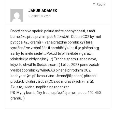
Reply
JAKUB ADÁMEK
5.7.2023 v 9:27
Dobrý den ve spolek, pokud máte pochybnosti, stačí
bombičku před prvním použití zvážit. Obsah CO2 by měl
být cca 425 gramů + váha prázdné bombičky (tára
vyražená ve vrchní části bombičky) Jestli je plněná org.
asi by to mělo sedět… Pokud to plní někde v garáži,
výsledek je vždy nejistý… :) Trocha spamu, snad neva,
když tu chválíte Sodastream :) Letos 2023 jsme začali
vyrábět bombičky WineGAS plněné přírodním CO2
zachyceným při kvasu vína. Jemnější perlení, přírodní
produkt, lokální výroba (CO2 od moravských vinařů).
Zkuste, uvidíte, napište na recenzer.
PS: My ty bombičky trochu přeplňujeme na cca 440-450
gramů. ;)