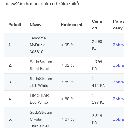
nejvyšším hodnocením od zákazníků.
Cena
Porovn
Pořadí
Název
Hodnocení
od
ceny
Tescoma
2 599
1.
MyDrink
⭐
95 %
Zobrazit
Kč
308610
SodaStream
1 799
2.
⭐
92 %
Zobrazit
Spirit Black
Kč
SodaStream
1
3.
⭐
89 %
Zobrazit
JET White
414 Kč
LIMO BAR
1
4.
⭐
88 %
Zobrazit
Eco White
197 Kč
SodaStream
2 819
5.
Crystal
⭐
87 %
Zobrazit
Kč
Titan/silver