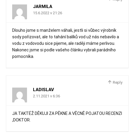
JARMILA
15.6.2022 v 21:26
Dlouho jsme s manželem váhali, jestli si vůbec výrobník
sody pořizovat, ale to tahání balíků vod už nás nebavilo a
vodu z vodovodu sice pijeme, ale raději máme perlivou.
Nakonec jsme si podle vašeho článku vybrali parádního
pomocníka.
Reply
LADISLAV
2.11.2021 v 6:36
JA TAKTÉŽ DĚKUJI ZA PĚKNE A VĚCNĚ POJATOU RECENZI
,DOKTOR.