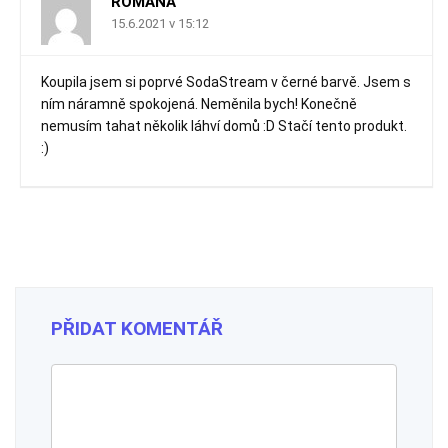
ROMANA
15.6.2021 v 15:12
Koupila jsem si poprvé SodaStream v černé barvě. Jsem s
ním náramně spokojená. Neměnila bych! Konečně
nemusím tahat několik láhví domů :D Stačí tento produkt.
:)
PŘIDAT KOMENTÁŘ