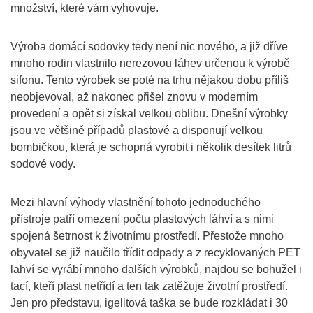
množství, které vám vyhovuje.
Výroba domácí sodovky tedy není nic nového, a již dříve
mnoho rodin vlastnilo nerezovou láhev určenou k výrobě
sifonu. Tento výrobek se poté na trhu nějakou dobu příliš
neobjevoval, až nakonec přišel znovu v moderním
provedení a opět si získal velkou oblibu. Dnešní výrobky
jsou ve většině případů plastové a disponují velkou
bombičkou, která je schopná vyrobit i několik desítek litrů
sodové vody.
Mezi hlavní výhody vlastnění tohoto jednoduchého
přístroje patří omezení počtu plastových láhví a s nimi
spojená šetrnost k životnímu prostředí. Přestože mnoho
obyvatel se již naučilo třídit odpady a z recyklovaných PET
lahví se vyrábí mnoho dalších výrobků, najdou se bohužel i
tací, kteří plast netřídí a ten tak zatěžuje životní prostředí.
Jen pro představu, igelitová taška se bude rozkládat i 30