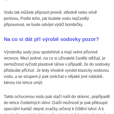
Vodu tak můžete připravit jemně, středně nebo silně
perlivou. Podle toho, jak budete vodu nejčastěji
připravovat, se bude odvíjet výdrž bombičky.
Na co si dát pří výrobě sodovky pozor?
Výrobníky sody jsou spolehlivé a mají velmi příznivé
recenze. Mezi jediné, na co si uživatelé častěji stěžují, je
nemožnost vyčistit plastové láhve v případě, že do sodovky
přidáváte příchuť. Je tedy vhodné vyrobit klasicky sodovou
vodu, a se sirupem ji pak smíchat v nějaké jiné nádobě,
kterou lze lehce umýt.
Takto ochucenou vodu pak stačí nalít do sklenic, popřípadě
do lehce čistitelných láhví. Další možností je pak přikoupit
speciální kartáč stejné značky určený k čištění lahví. A k