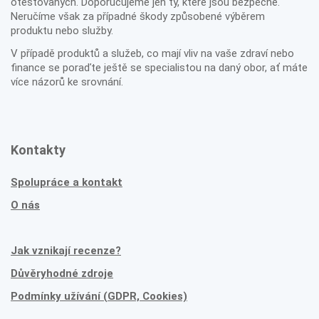
otestovaných. Doporučujeme jen ty, které jsou bezpečné.
Neručíme však za případné škody způsobené výběrem
produktu nebo služby.
V případě produktů a služeb, co mají vliv na vaše zdraví nebo
finance se poraďte ještě se specialistou na daný obor, ať máte
více názorů ke srovnání.
Kontakty
Spolupráce a kontakt
O nás
Jak vznikají recenze?
Důvěryhodné zdroje
Podmínky užívání (GDPR, Cookies)