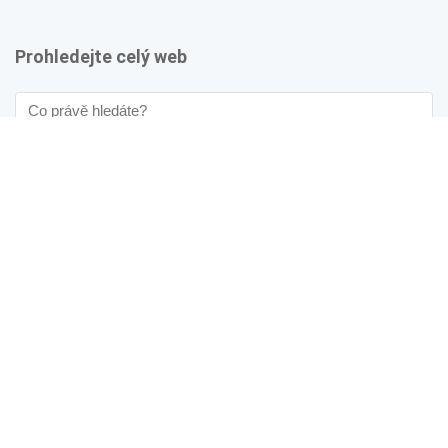
Prohledejte celý web
Nebo zkuste náš
slovník
.
Narazili jste někde na chybku?
Budeme rádi, když nám o ní napíšete na info@recenzer.cz
Používáme soubory cookie pro zajištění co nejlepšího
uživatelského zážitku. Více
zde
Copyright © 2016-2026 Converso Group s.r.o. (IČ: 09322035, Sídlo:
Světova 523/1 - Libeň, 180 00 Praha 8)