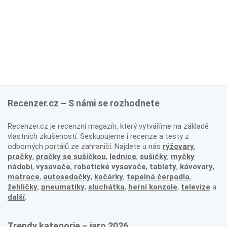
Recenzer.cz – S námi se rozhodnete
Recenzer.cz je recenzní magazín, který vytváříme na základě
vlastních zkušeností. Seskupujeme i recenze a testy z
odborných portálů ze zahraničí. Najdete u nás
rýžovary
,
pračky
,
pračky se sušičkou
,
lednice
,
sušičky
,
myčky
nádobí
,
vysavače
,
robotické vysavače
,
tablety
,
kávovary
,
matrace
,
autosedačky
,
kočárky
,
tepelná čerpadla
,
žehličky
,
pneumatiky
,
sluchátka
,
herní konzole
,
televize
a
další
.
Trendy kategorie – jaro 2026