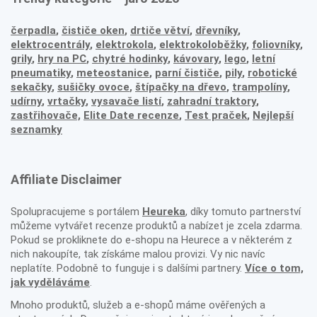
čerpadla
,
čističe oken
,
drtiče větví
,
dřevníky
,
elektrocentrály
,
elektrokola
,
elektrokoloběžky
,
foliovníky
,
grily
,
hry na PC
,
chytré hodinky
,
kávovary
,
lego
,
letní
pneumatiky
,
meteostanice
,
parní čističe
,
pily
,
robotické
sekačky
,
sušičky ovoce
,
štípačky na dřevo
,
trampolíny
,
udírny
,
vrtačky
,
vysavače listí
,
zahradní traktory
,
zastřihovače,
Elite Date recenze
,
Test praček
,
Nejlepší
seznamky
Affiliate Disclaimer
Spolupracujeme s portálem
Heureka
, díky tomuto partnerství
můžeme vytvářet recenze produktů a nabízet je zcela zdarma.
Pokud se prokliknete do e-shopu na Heurece a v některém z
nich nakoupíte, tak získáme malou provizi. Vy nic navíc
neplatíte. Podobně to funguje i s dalšími partnery.
Více o tom,
jak vyděláváme
.
Mnoho produktů, služeb a e-shopů máme ověřených a