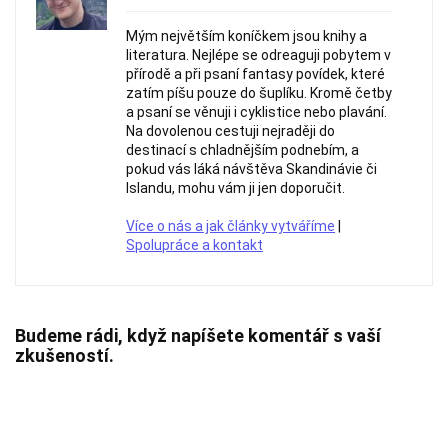
Mým největším koníčkem jsou knihy a
literatura. Nejlépe se odreaguji pobytem v
přírodě a při psaní fantasy povídek, které
zatím píšu pouze do šuplíku. Kromě četby
a psaní se věnuji i cyklistice nebo plavání.
Na dovolenou cestuji nejraději do
destinací s chladnějším podnebím, a
pokud vás láká návštěva Skandinávie či
Islandu, mohu vám ji jen doporučit.
Více o nás a jak články vytváříme
|
Spolupráce a kontakt
Budeme rádi, když napíšete komentář s vaší
zkušeností.