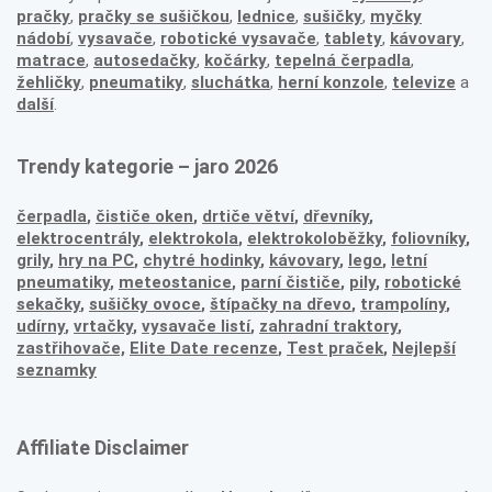
pračky
,
pračky se sušičkou
,
lednice
,
sušičky
,
myčky
nádobí
,
vysavače
,
robotické vysavače
,
tablety
,
kávovary
,
matrace
,
autosedačky
,
kočárky
,
tepelná čerpadla
,
žehličky
,
pneumatiky
,
sluchátka
,
herní konzole
,
televize
a
další
.
Trendy kategorie – jaro 2026
čerpadla
,
čističe oken
,
drtiče větví
,
dřevníky
,
elektrocentrály
,
elektrokola
,
elektrokoloběžky
,
foliovníky
,
grily
,
hry na PC
,
chytré hodinky
,
kávovary
,
lego
,
letní
pneumatiky
,
meteostanice
,
parní čističe
,
pily
,
robotické
sekačky
,
sušičky ovoce
,
štípačky na dřevo
,
trampolíny
,
udírny
,
vrtačky
,
vysavače listí
,
zahradní traktory
,
zastřihovače,
Elite Date recenze
,
Test praček
,
Nejlepší
seznamky
Affiliate Disclaimer