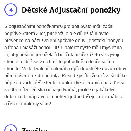
Dětské Adjustační ponožky
S adjustačními ponožkami® pro děti byste měli začít
nejdříve kolem 3 let, přičemž je ale důležitá hlavně
prevence na bázi zvolení správné obuvi, dostatku pohybu
a třeba i masáži nohou. Již u batolat byste měli myslet na
to, aby nošení ponožek či botiček nepřekáželo ve vývoji
chodidla, dítě se v nich cítilo pohodlně a dobře se mu
chodilo. Volte kvalitní materiál a upřednostněte novou obuv
před nošenou z druhé ruky. Pokud zjistíte, že má vaše dítko
nějakou vadu, řešte tento problém fyzioterapií a poraďte se
s odborníky. Dětská noha je tvárná, proto se jakákoliv
deformalita napravuje mnohem jednodušeji – nezahálejte
a řešte problémy včas!
Značka