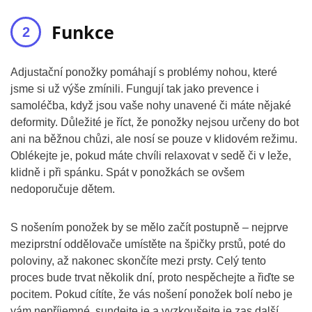
Funkce
Adjustační ponožky pomáhají s problémy nohou, které
jsme si už výše zmínili. Fungují tak jako prevence i
samoléčba, když jsou vaše nohy unavené či máte nějaké
deformity. Důležité je říct, že ponožky nejsou určeny do bot
ani na běžnou chůzi, ale nosí se pouze v klidovém režimu.
Oblékejte je, pokud máte chvíli relaxovat v sedě či v leže,
klidně i při spánku. Spát v ponožkách se ovšem
nedoporučuje dětem.
S nošením ponožek by se mělo začít postupně – nejprve
meziprstní oddělovače umístěte na špičky prstů, poté do
poloviny, až nakonec skončíte mezi prsty. Celý tento
proces bude trvat několik dní, proto nespěchejte a řiďte se
pocitem. Pokud cítíte, že vás nošení ponožek bolí nebo je
vám nepříjemné, sundejte je a vyzkoušejte je zas další