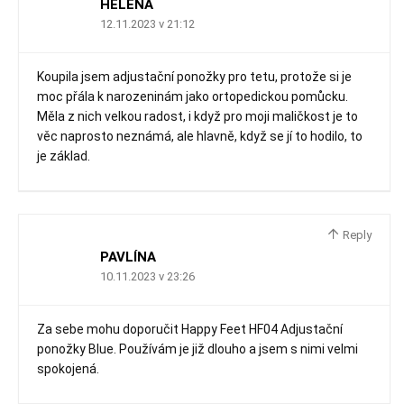
HELENA
12.11.2023 v 21:12
Koupila jsem adjustační ponožky pro tetu, protože si je
moc přála k narozeninám jako ortopedickou pomůcku.
Měla z nich velkou radost, i když pro moji maličkost je to
věc naprosto neznámá, ale hlavně, když se jí to hodilo, to
je základ.
Reply
PAVLÍNA
10.11.2023 v 23:26
Za sebe mohu doporučit Happy Feet HF04 Adjustační
ponožky Blue. Používám je již dlouho a jsem s nimi velmi
spokojená.