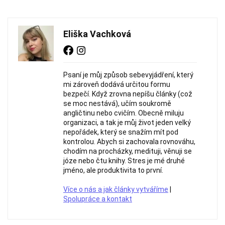
Eliška Vachková
Psaní je můj způsob sebevyjádření, který
mi zároveň dodává určitou formu
bezpečí. Když zrovna nepíšu články (což
se moc nestává), učím soukromě
angličtinu nebo cvičím. Obecně miluju
organizaci, a tak je můj život jeden velký
nepořádek, který se snažím mít pod
kontrolou. Abych si zachovala rovnováhu,
chodím na procházky, medituji, věnuji se
józe nebo čtu knihy. Stres je mé druhé
jméno, ale produktivita to první.
Více o nás a jak články vytváříme
|
Spolupráce a kontakt