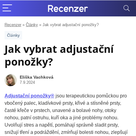
Recenzer
»
Články
»
Jak vybrat adjustační ponožky?
Články
Jak vybrat adjustační
ponožky?
Eliška Vachková
7.9.2024
Adjustační ponožky®
jsou terapeutickou pomůckou pro
vbočený palec, kladívkové prsty, křivé a stísněné prsty,
časté křeče v prstech, unavené a bolavé nohy, otoky
nohou, patní ostruhu, kuří oka a jiné problémy nohou.
Uvolňují stres a napětí, pomáhají správně sladit prsty,
snižují tření a podráždění, zmírňují bolesti nohou, zlepšují