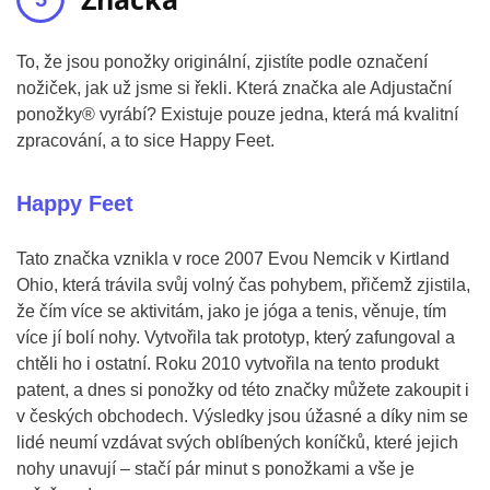
To, že jsou ponožky originální, zjistíte podle označení
nožiček, jak už jsme si řekli. Která značka ale Adjustační
ponožky® vyrábí? Existuje pouze jedna, která má kvalitní
zpracování, a to sice Happy Feet.
Happy Feet
Tato značka vznikla v roce 2007 Evou Nemcik v Kirtland
Ohio, která trávila svůj volný čas pohybem, přičemž zjistila,
že čím více se aktivitám, jako je jóga a tenis, věnuje, tím
více jí bolí nohy. Vytvořila tak prototyp, který zafungoval a
chtěli ho i ostatní. Roku 2010 vytvořila na tento produkt
patent, a dnes si ponožky od této značky můžete zakoupit i
v českých obchodech. Výsledky jsou úžasné a díky nim se
lidé neumí vzdávat svých oblíbených koníčků, které jejich
nohy unavují – stačí pár minut s ponožkami a vše je