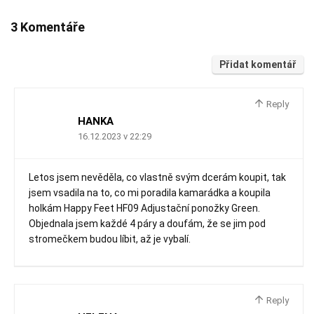
3 Komentáře
Přidat komentář
Reply
HANKA
16.12.2023 v 22:29
Letos jsem nevěděla, co vlastně svým dcerám koupit, tak
jsem vsadila na to, co mi poradila kamarádka a koupila
holkám Happy Feet HF09 Adjustační ponožky Green.
Objednala jsem každé 4 páry a doufám, že se jim pod
stromečkem budou líbit, až je vybalí.
Reply