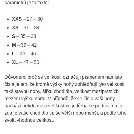
parametrů je to takto:
XXS
– 27 – 30
XS
– 31 – 34
S
– 35 – 38
M
– 39 – 42
L
– 43 – 46
XL
– 47 – 50
Důvodem, proč se velikosti označují písmenem namísto
čísla je ten, že kromě výšky nohy zohledňují tyto velikosti
také stavbu nohy, šířku chodidla, velikost meziprstních
mezer i výšku nártu. V případě, že se číslo vaší nohy
nachází někde mezi velikostmi, je třeba se podívat na to,
zda je vaše chodidlo spíše větší nebo menší, a podle toho
zvolit vhodnou velikost.