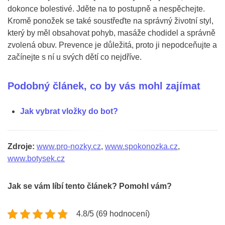
dokonce bolestivé. Jděte na to postupně a nespěchejte.
Kromě ponožek se také soustřeďte na správný životní styl,
který by měl obsahovat pohyb, masáže chodidel a správně
zvolená obuv. Prevence je důležitá, proto ji nepodceňujte a
začínejte s ní u svých dětí co nejdříve.
Podobný článek, co by vás mohl zajímat
Jak vybrat vložky do bot?
Zdroje:
www.pro-nozky.cz
,
www.spokonozka.cz
,
www.botysek.cz
Jak se vám líbí tento článek? Pomohl vám?
4.8/5 (69 hodnocení)