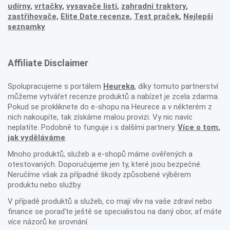
udírny
,
vrtačky
,
vysavače listí
,
zahradní traktory
,
zastřihovače,
Elite Date recenze
,
Test praček
,
Nejlepší
seznamky
Affiliate Disclaimer
Spolupracujeme s portálem
Heureka
, díky tomuto partnerství
můžeme vytvářet recenze produktů a nabízet je zcela zdarma.
Pokud se prokliknete do e-shopu na Heurece a v některém z
nich nakoupíte, tak získáme malou provizi. Vy nic navíc
neplatíte. Podobně to funguje i s dalšími partnery.
Více o tom,
jak vyděláváme
.
Mnoho produktů, služeb a e-shopů máme ověřených a
otestovaných. Doporučujeme jen ty, které jsou bezpečné.
Neručíme však za případné škody způsobené výběrem
produktu nebo služby.
V případě produktů a služeb, co mají vliv na vaše zdraví nebo
finance se poraďte ještě se specialistou na daný obor, ať máte
více názorů ke srovnání.