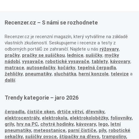
Recenzer.cz – S námi se rozhodnete
Recenzer.cz je recenzní magazín, který vytváříme na základě
vlastních zkušeností. Seskupujeme i recenze a testy z
odborných portálů ze zahraničí. Najdete u nás
rýžovary
,
pračky
,
pračky se sušičkou
,
lednice
,
sušičky
,
myčky
nádobí
,
vysavače
,
robotické vysavače
,
tablety
,
kávovary
,
matrace
,
autosedačky
,
kočárky
,
tepelná čerpadla
,
žehličky
,
pneumatiky
,
sluchátka
,
herní konzole
,
televize
a
další
.
Trendy kategorie – jaro 2026
čerpadla
,
čističe oken
,
drtiče větví
,
dřevníky
,
elektrocentrály
,
elektrokola
,
elektrokoloběžky
,
foliovníky
,
grily
,
hry na PC
,
chytré hodinky
,
kávovary
,
lego
,
letní
pneumatiky
,
meteostanice
,
parní čističe
,
pily
,
robotické
sekačky
,
sušičky ovoce
,
štípačky na dřevo
,
trampolíny
,