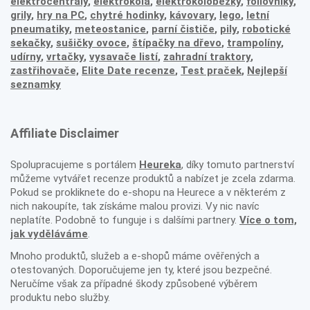
elektrocentrály
,
elektrokola
,
elektrokoloběžky
,
foliovníky
,
grily
,
hry na PC
,
chytré hodinky
,
kávovary
,
lego
,
letní
pneumatiky
,
meteostanice
,
parní čističe
,
pily
,
robotické
sekačky
,
sušičky ovoce
,
štípačky na dřevo
,
trampolíny
,
udírny
,
vrtačky
,
vysavače listí
,
zahradní traktory
,
zastřihovače,
Elite Date recenze
,
Test praček
,
Nejlepší
seznamky
Affiliate Disclaimer
Spolupracujeme s portálem
Heureka
, díky tomuto partnerství
můžeme vytvářet recenze produktů a nabízet je zcela zdarma.
Pokud se prokliknete do e-shopu na Heurece a v některém z
nich nakoupíte, tak získáme malou provizi. Vy nic navíc
neplatíte. Podobně to funguje i s dalšími partnery.
Více o tom,
jak vyděláváme
.
Mnoho produktů, služeb a e-shopů máme ověřených a
otestovaných. Doporučujeme jen ty, které jsou bezpečné.
Neručíme však za případné škody způsobené výběrem
produktu nebo služby.