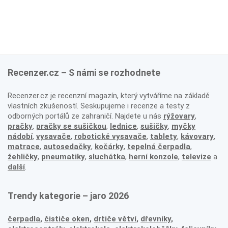
Recenzer.cz – S námi se rozhodnete
Recenzer.cz je recenzní magazín, který vytváříme na základě
vlastních zkušeností. Seskupujeme i recenze a testy z
odborných portálů ze zahraničí. Najdete u nás
rýžovary
,
pračky
,
pračky se sušičkou
,
lednice
,
sušičky
,
myčky
nádobí
,
vysavače
,
robotické vysavače
,
tablety
,
kávovary
,
matrace
,
autosedačky
,
kočárky
,
tepelná čerpadla
,
žehličky
,
pneumatiky
,
sluchátka
,
herní konzole
,
televize
a
další
.
Trendy kategorie – jaro 2026
čerpadla
,
čističe oken
,
drtiče větví
,
dřevníky
,