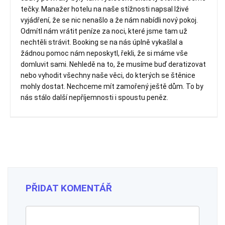
tečky. Manažer hotelu na naše stížnosti napsal lživé
vyjádření, že se nic nenašlo a že nám nabídli nový pokoj.
Odmítl nám vrátit peníze za noci, které jsme tam už
nechtěli strávit. Booking se na nás úplně vykašlal a
žádnou pomoc nám neposkytl, řekli, že si máme vše
domluvit sami. Nehledě na to, že musíme buď deratizovat
nebo vyhodit všechny naše věci, do kterých se štěnice
mohly dostat. Nechceme mít zamořený ještě dům. To by
nás stálo další nepříjemnosti i spoustu peněz.
PŘIDAT KOMENTÁŘ