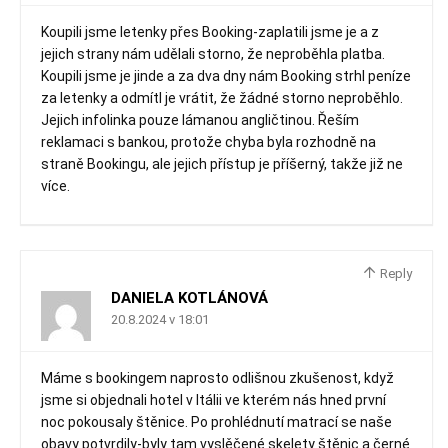
Koupili jsme letenky přes Booking-zaplatili jsme je a z
jejich strany nám udělali storno, že neproběhla platba.
Koupili jsme je jinde a za dva dny nám Booking strhl peníze
za letenky a odmítl je vrátit, že žádné storno neproběhlo.
Jejich infolinka pouze lámanou angličtinou. Řeším
reklamaci s bankou, protože chyba byla rozhodně na
straně Bookingu, ale jejich přístup je příšerný, takže již ne
více.
Reply
DANIELA KOTLÁNOVÁ
20.8.2024 v 18:01
Máme s bookingem naprosto odlišnou zkušenost, když
jsme si objednali hotel v Itálii ve kterém nás hned první
noc pokousaly štěnice. Po prohlédnutí matrací se naše
obavy potvrdily-byly tam vyslěčené skelety štěnic a černé