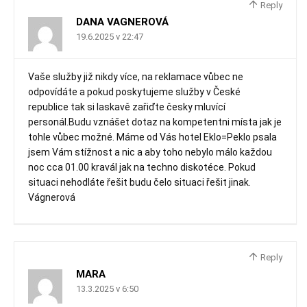
Reply
DANA VAGNEROVÁ
19.6.2025 v 22:47
Vaše služby již nikdy více, na reklamace vůbec ne
odpovídáte a pokud poskytujeme služby v České
republice tak si laskavě zařiďte česky mluvící
personál.Budu vznášet dotaz na kompetentni místa jak je
tohle vůbec možné. Máme od Vás hotel Eklo=Peklo psala
jsem Vám stížnost a nic a aby toho nebylo málo každou
noc cca 01.00 kravál jak na techno diskotéce. Pokud
situaci nehodláte řešit budu čelo situaci řešit jinak.
Vágnerová
Reply
MARA
13.3.2025 v 6:50