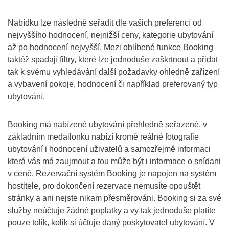
Nabídku lze následně seřadit dle vašich preferencí od
nejvyššího hodnocení, nejnižší ceny, kategorie ubytování
až po hodnocení nejvyšší. Mezi oblíbené funkce Booking
taktéž spadají filtry, které lze jednoduše zaškrtnout a přidat
tak k svému vyhledávání další požadavky ohledně zařízení
a vybavení pokoje, hodnocení či například preferovaný typ
ubytování.
Booking má nabízené ubytování přehledně seřazené, v
základním medailonku nabízí kromě reálné fotografie
ubytování i hodnocení uživatelů a samozřejmě informaci
která vás má zaujmout a tou může být i informace o snídani
v ceně. Rezervační systém Booking je napojen na systém
hostitele, pro dokončení rezervace nemusíte opouštět
stránky a ani nejste nikam přesměrováni. Booking si za své
služby neúčtuje žádné poplatky a vy tak jednoduše platíte
pouze tolik, kolik si účtuje daný poskytovatel ubytování. V