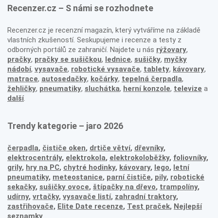
Recenzer.cz – S námi se rozhodnete
Recenzer.cz je recenzní magazín, který vytváříme na základě
vlastních zkušeností. Seskupujeme i recenze a testy z
odborných portálů ze zahraničí. Najdete u nás
rýžovary
,
pračky
,
pračky se sušičkou
,
lednice
,
sušičky
,
myčky
nádobí
,
vysavače
,
robotické vysavače
,
tablety
,
kávovary
,
matrace
,
autosedačky
,
kočárky
,
tepelná čerpadla
,
žehličky
,
pneumatiky
,
sluchátka
,
herní konzole
,
televize
a
další
.
Trendy kategorie – jaro 2026
čerpadla
,
čističe oken
,
drtiče větví
,
dřevníky
,
elektrocentrály
,
elektrokola
,
elektrokoloběžky
,
foliovníky
,
grily
,
hry na PC
,
chytré hodinky
,
kávovary
,
lego
,
letní
pneumatiky
,
meteostanice
,
parní čističe
,
pily
,
robotické
sekačky
,
sušičky ovoce
,
štípačky na dřevo
,
trampolíny
,
udírny
,
vrtačky
,
vysavače listí
,
zahradní traktory
,
zastřihovače,
Elite Date recenze
,
Test praček
,
Nejlepší
seznamky