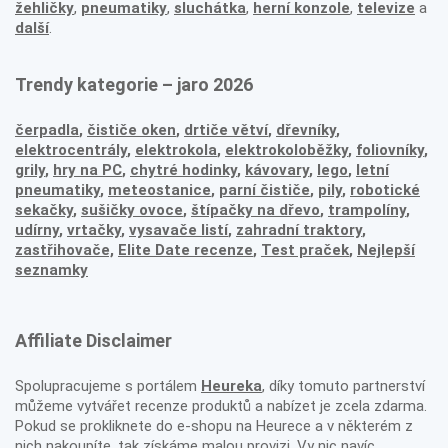
žehličky
,
pneumatiky
,
sluchátka
,
herní konzole
,
televize
a
další
.
Trendy kategorie – jaro 2026
čerpadla
,
čističe oken
,
drtiče větví
,
dřevníky
,
elektrocentrály
,
elektrokola
,
elektrokoloběžky
,
foliovníky
,
grily
,
hry na PC
,
chytré hodinky
,
kávovary
,
lego
,
letní
pneumatiky
,
meteostanice
,
parní čističe
,
pily
,
robotické
sekačky
,
sušičky ovoce
,
štípačky na dřevo
,
trampolíny
,
udírny
,
vrtačky
,
vysavače listí
,
zahradní traktory
,
zastřihovače,
Elite Date recenze
,
Test praček
,
Nejlepší
seznamky
Affiliate Disclaimer
Spolupracujeme s portálem
Heureka
, díky tomuto partnerství
můžeme vytvářet recenze produktů a nabízet je zcela zdarma.
Pokud se prokliknete do e-shopu na Heurece a v některém z
nich nakoupíte, tak získáme malou provizi. Vy nic navíc