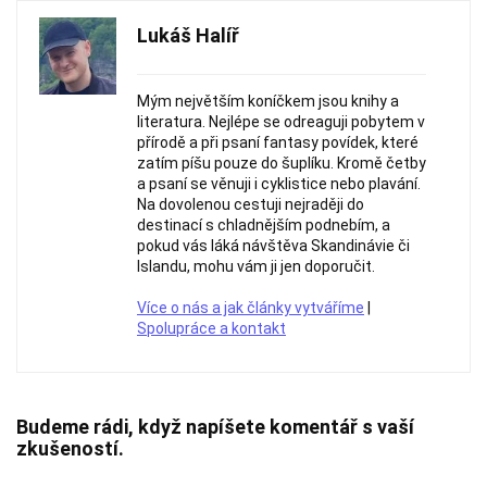
Lukáš Halíř
Mým největším koníčkem jsou knihy a
literatura. Nejlépe se odreaguji pobytem v
přírodě a při psaní fantasy povídek, které
zatím píšu pouze do šuplíku. Kromě četby
a psaní se věnuji i cyklistice nebo plavání.
Na dovolenou cestuji nejraději do
destinací s chladnějším podnebím, a
pokud vás láká návštěva Skandinávie či
Islandu, mohu vám ji jen doporučit.
Více o nás a jak články vytváříme
|
Spolupráce a kontakt
Budeme rádi, když napíšete komentář s vaší
zkušeností.