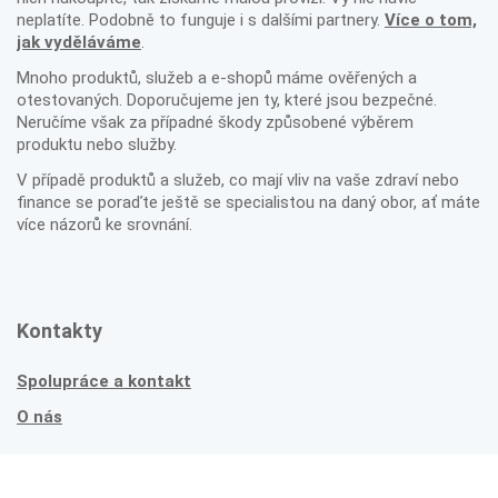
neplatíte. Podobně to funguje i s dalšími partnery.
Více o tom,
jak vyděláváme
.
Mnoho produktů, služeb a e-shopů máme ověřených a
otestovaných. Doporučujeme jen ty, které jsou bezpečné.
Neručíme však za případné škody způsobené výběrem
produktu nebo služby.
V případě produktů a služeb, co mají vliv na vaše zdraví nebo
finance se poraďte ještě se specialistou na daný obor, ať máte
více názorů ke srovnání.
Kontakty
Spolupráce a kontakt
O nás
Jak vznikají recenze?