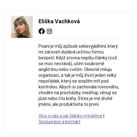
Eliška Vachková
Psaní je můj způsob sebevyjádření, který
mi zároveň dodává určitou formu
bezpečí. Když zrovna nepíšu články (což
se moc nestává), učím soukromě
angličtinu nebo cvičím. Obecně miluju
organizaci, a tak je můj život jeden velký
nepořádek, který se snažím mít pod
kontrolou. Abych si zachovala rovnováhu,
chodím na procházky, medituji, věnuji se
józe nebo čtu knihy. Stres je mé druhé
jméno, ale produktivita to první.
Více o nás a jak články vytváříme
|
Spolupráce a kontakt