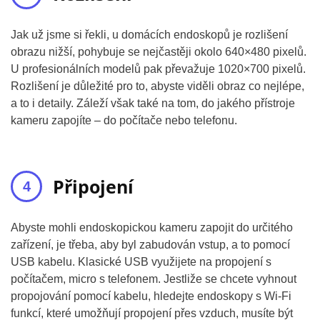
Jak už jsme si řekli, u domácích endoskopů je rozlišení
obrazu nižší, pohybuje se nejčastěji okolo 640×480 pixelů.
U profesionálních modelů pak převažuje 1020×700 pixelů.
Rozlišení je důležité pro to, abyste viděli obraz co nejlépe,
a to i detaily. Záleží však také na tom, do jakého přístroje
kameru zapojíte – do počítače nebo telefonu.
Připojení
Abyste mohli endoskopickou kameru zapojit do určitého
zařízení, je třeba, aby byl zabudován vstup, a to pomocí
USB kabelu. Klasické USB využijete na propojení s
počítačem, micro s telefonem. Jestliže se chcete vyhnout
propojování pomocí kabelu, hledejte endoskopy s Wi-Fi
funkcí, které umožňují propojení přes vzduch, musíte být