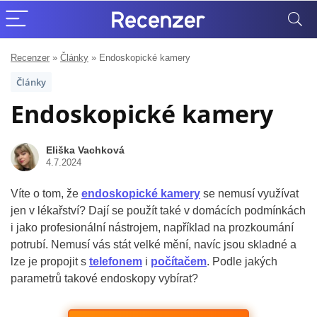
Recenzer
»
Články
»
Endoskopické kamery
Články
Endoskopické kamery
Eliška Vachková
4.7.2024
Víte o tom, že
endoskopické kamery
se nemusí využívat
jen v lékařství? Dají se použít také v domácích podmínkách
i jako profesionální nástrojem, například na prozkoumání
potrubí. Nemusí vás stát velké mění, navíc jsou skladné a
lze je propojit s
telefonem
i
počítačem
. Podle jakých
parametrů takové endoskopy vybírat?