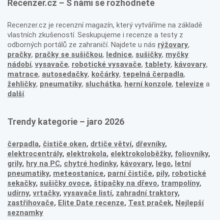
Recenzer.cz – S námi se rozhodnete
Recenzer.cz je recenzní magazín, který vytváříme na základě
vlastních zkušeností. Seskupujeme i recenze a testy z
odborných portálů ze zahraničí. Najdete u nás
rýžovary
,
pračky
,
pračky se sušičkou
,
lednice
,
sušičky
,
myčky
nádobí
,
vysavače
,
robotické vysavače
,
tablety
,
kávovary
,
matrace
,
autosedačky
,
kočárky
,
tepelná čerpadla
,
žehličky
,
pneumatiky
,
sluchátka
,
herní konzole
,
televize
a
další
.
Trendy kategorie – jaro 2026
čerpadla
,
čističe oken
,
drtiče větví
,
dřevníky
,
elektrocentrály
,
elektrokola
,
elektrokoloběžky
,
foliovníky
,
grily
,
hry na PC
,
chytré hodinky
,
kávovary
,
lego
,
letní
pneumatiky
,
meteostanice
,
parní čističe
,
pily
,
robotické
sekačky
,
sušičky ovoce
,
štípačky na dřevo
,
trampolíny
,
udírny
,
vrtačky
,
vysavače listí
,
zahradní traktory
,
zastřihovače,
Elite Date recenze
,
Test praček
,
Nejlepší
seznamky