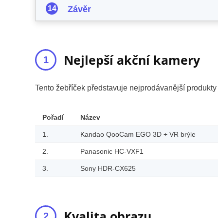
Závěr
Nejlepší akční kamery
Tento žebříček představuje nejprodávanější produkt
Pořadí
Název
1.
Kandao QooCam EGO 3D + VR brýle
2.
Panasonic HC-VXF1
3.
Sony HDR-CX625
Kvalita obrazu