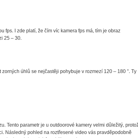
fps. I zde platí, že čím víc kamera fps má, tím je obraz
i 25 – 30.
t zorných úhlů se nejčastěji pohybuje v rozmezí 120 – 180 °. Ty
zu. Tento parametr je u outdoorové kamery velmi důležitý, proto
akci. Následný pohled na roztřesené video vás pravděpodobně