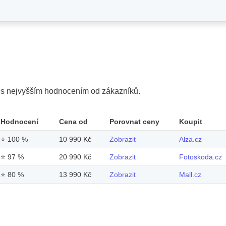
y s nejvyšším hodnocením od zákazníků.
Hodnocení
Cena od
Porovnat ceny
Koupit
⭐
100 %
10 990 Kč
Zobrazit
Alza.cz
⭐
97 %
20 990 Kč
Zobrazit
Fotoskoda.cz
⭐
80 %
13 990 Kč
Zobrazit
Mall.cz