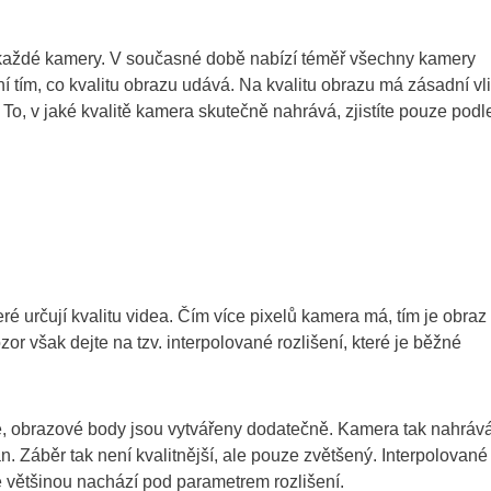
 u každé kamery. V současné době nabízí téměř všechny kamery
 tím, co kvalitu obrazu udává. Na kvalitu obrazu má zásadní vl
 To, v jaké kvalitě kamera skutečně nahrává, zjistíte pouze podl
:
é určují kvalitu videa. Čím více pixelů kamera má, tím je obraz
or však dejte na tzv. interpolované rozlišení, které je běžné
é, obrazové body jsou vytvářeny dodatečně. Kamera tak nahráv
. Záběr tak není kvalitnější, ale pouze zvětšený. Interpolované
 se většinou nachází pod parametrem rozlišení.