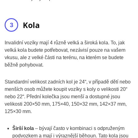
Kola
Invalidní vozíky mají 4 různě velká a široká kola. To, jak
velká kola budete potřebovat, nezávisí pouze na vašem
vkusu, ale z velké části na terénu, na kterém se budete
běžně pohybovat.
Standardní velikost zadních kol je 24“, v případě dětí nebo
menších osob můžete koupit vozíky s koly o velikosti 20“
nebo 22“. Přední kolečka jsou menší a dostupné jsou
velikosti 200×50 mm, 175×40, 150×32 mm, 142×37 mm,
125×30 mm.
Širší kola
– bývají často v kombinaci s odpruženým
podvozkem a mají i výraznější běhoun. Tato kola jsou