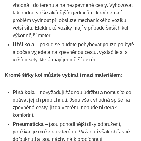
vhodná i do terénu a na nezpevněné cesty. Vyhovovat
tak budou spíše akčnějším jedincům, kteří nemají
problém vyvinout při obsluze mechanického vozíku
větší sílu. Elektrické vozíky mají v případě širších kol
výkonnější motor.
Užší kola
– pokud se budete pohybovat pouze po bytě
a občas vyjedete na zpevněnou cestu, vystačíte si s
užšími koly, která mají jemnější dezén.
Kromě šířky kol můžete vybírat i mezi materiálem:
Plná kola
– nevyžadují žádnou údržbu a nemusíte se
obávat jejich propíchnutí. Jsou však vhodná spíše na
zpevněná cesty, jízda v terénu nebude nikterak
komfortní.
Pneumatická
– jsou pohodlnější díky odpružení,
používat je můžete i v terénu. Vyžadují však občasné
dofouknutí a jsou náchylná k propíchnutí.