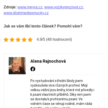
Zdroje:
www.meyra.cz
,
www.vozikyprozivot.cz
,
www.distrimedpomucky.cz
Jak se vám líbí tento článek? Pomohl vám?
4.9/5 (48 hodnocení)
Alena Rajnochová
Po vystudování střední školy jsem
vyzkoušela více různých profesí. Mojí
velkou vášní jsou knihy, které mě přivedly i
k psaní vlastních příběhů. Díky nim jsem
se dostala k profesnímu psaní. Ve
volném čase se věnuji rodině, mám ráda