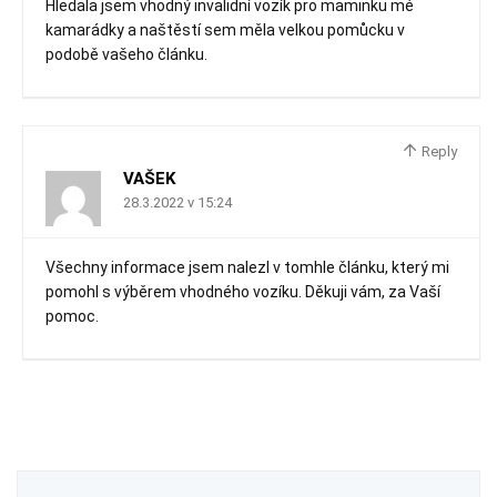
Hledala jsem vhodný invalidní vozík pro maminku mé
kamarádky a naštěstí sem měla velkou pomůcku v
podobě vašeho článku.
Reply
VAŠEK
28.3.2022 v 15:24
Všechny informace jsem nalezl v tomhle článku, který mi
pomohl s výběrem vhodného vozíku. Děkuji vám, za Vaší
pomoc.