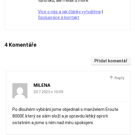
turistiku, ale i relax u moře.
Více o nás a jak články vytváříme
|
Spolupráce a kontakt
4 Komentáře
Přidat komentář
Reply
MILENA
20.7.2023 v 10:09
Po dlouhém vybírání jsme objednali s manželem Eroute
8000F, který se sám složí a je opravdu lehký oproti
ostatním a jsme s ním nad míru spokojeni.