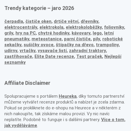
Trendy kategorie – jaro 2026
čerpadla
,
čističe oken
,
drtiče větví
,
dřevníky
,
elektrocentrály
,
elektrokola
,
elektrokoloběžky
,
foliovníky
,
grily
,
hry na PC
,
chytré hodinky
,
kávovary
,
lego
,
letní
pneumatiky
,
meteostanice
,
parní čističe
,
pily
,
robotické
sekačky
,
sušičky ovoce
,
štípačky na dřevo
,
trampolíny
,
udírny
,
vrtačky
,
vysavače listí
,
zahradní traktory
,
zastřihovače,
Elite Date recenze
,
Test praček
,
Nejlepší
seznamky
Affiliate Disclaimer
Spolupracujeme s portálem
Heureka
, díky tomuto partnerství
můžeme vytvářet recenze produktů a nabízet je zcela zdarma.
Pokud se prokliknete do e-shopu na Heurece a v některém z
nich nakoupíte, tak získáme malou provizi. Vy nic navíc
neplatíte. Podobně to funguje i s dalšími partnery.
Více o tom,
jak vyděláváme
.