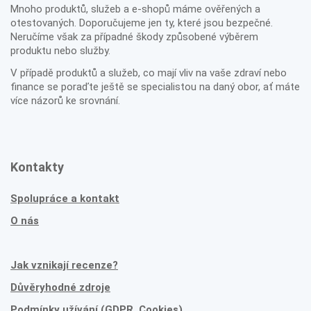
Mnoho produktů, služeb a e-shopů máme ověřených a
otestovaných. Doporučujeme jen ty, které jsou bezpečné.
Neručíme však za případné škody způsobené výběrem
produktu nebo služby.
V případě produktů a služeb, co mají vliv na vaše zdraví nebo
finance se poraďte ještě se specialistou na daný obor, ať máte
více názorů ke srovnání.
Kontakty
Spolupráce a kontakt
O nás
Jak vznikají recenze?
Důvěryhodné zdroje
Podmínky užívání (GDPR, Cookies)