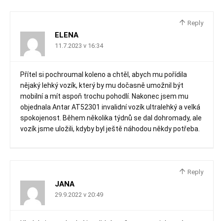
Reply
ELENA
11.7.2023 v 16:34
Přítel si pochroumal koleno a chtěl, abych mu pořídila
nějaký lehký vozík, který by mu dočasně umožnil být
mobilní a mít aspoň trochu pohodlí. Nakonec jsem mu
objednala Antar AT52301 invalidní vozík ultralehký a velká
spokojenost. Během několika týdnů se dal dohromady, ale
vozík jsme uložili, kdyby byl ještě náhodou někdy potřeba.
Reply
JANA
29.9.2022 v 20:49