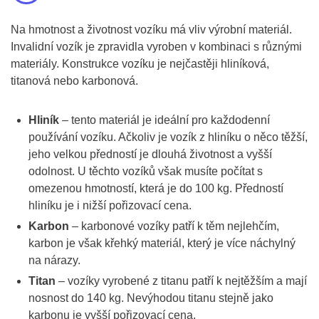
Na hmotnost a životnost vozíku má vliv výrobní materiál.
Invalidní vozík je zpravidla vyroben v kombinaci s různými
materiály. Konstrukce vozíku je nejčastěji hliníková,
titanová nebo karbonová.
Hliník
– tento materiál je ideální pro každodenní
používání vozíku. Ačkoliv je vozík z hliníku o něco těžší,
jeho velkou předností je dlouhá životnost a vyšší
odolnost. U těchto vozíků však musíte počítat s
omezenou hmotností, která je do 100 kg. Předností
hliníku je i nižší pořizovací cena.
Karbon
– karbonové vozíky patří k těm nejlehčím,
karbon je však křehký materiál, který je více náchylný
na nárazy.
Titan
– vozíky vyrobené z titanu patří k nejtěžším a mají
nosnost do 140 kg. Nevýhodou titanu stejně jako
karbonu je vyšší pořizovací cena.