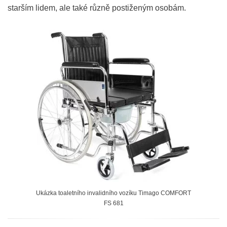
starším lidem, ale také různě postiženým osobám.
Ukázka toaletního invalidního vozíku Timago COMFORT
FS 681