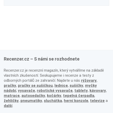
Recenzer.cz – S námi se rozhodnete
Recenzer.cz je recenzní magazín, který vytváříme na základě
vlastních zkušeností. Seskupujeme i recenze a testy z
odborných portálů ze zahraničí. Najdete u nás
rýžovary
,
pračky
,
pračky se sušičkou
,
lednice
,
sušičky
,
myčky
nádobí
,
vysavače
,
robotické vysavače
,
tablety
,
kávovary
,
matrace
,
autosedačky
,
kočárky
,
tepelná čerpadla
,
žehličky
,
pneumatiky
,
sluchátka
,
herní konzole
,
televize
a
další
.