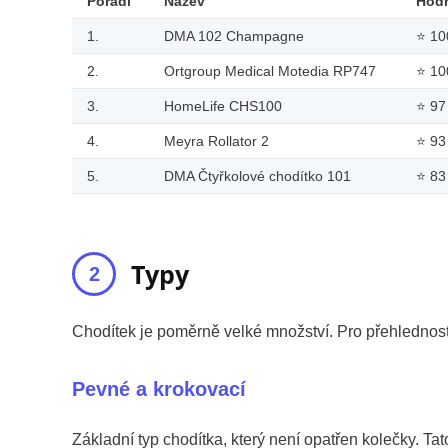
Pořadí
Název
Hod
1.
DMA 102 Champagne
⭐
10
2.
Ortgroup Medical Motedia RP747
⭐
10
3.
HomeLife CHS100
⭐
97
4.
Meyra Rollator 2
⭐
93
5.
DMA Čtyřkolové chodítko 101
⭐
83
Typy
Chodítek je poměrně velké množství. Pro přehlednost
Pevné a krokovací
Základní typ chodítka, který není opatřen kolečky. Tat