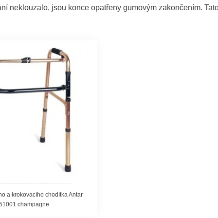
ání neklouzalo, jsou konce opatřeny gumovým zakončením. Tat
o a krokovacího chodítka Antar
t51001 champagne