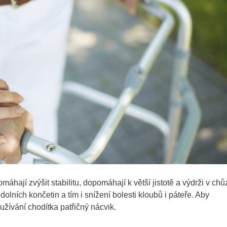
áhají zvýšit stabilitu, dopomáhají k větší jistotě a výdrži v chůz
olních končetin a tím i snížení bolesti kloubů i páteře. Aby
žívání chodítka patřičný nácvik.