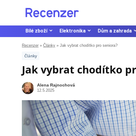
Bílé zboží
Elektronika
Dům a zahrada
Recenzer
»
Články
»
Jak vybrat chodítko pro seniora?
Články
Jak vybrat chodítko p
Alena Rajnochová
12.5.2025