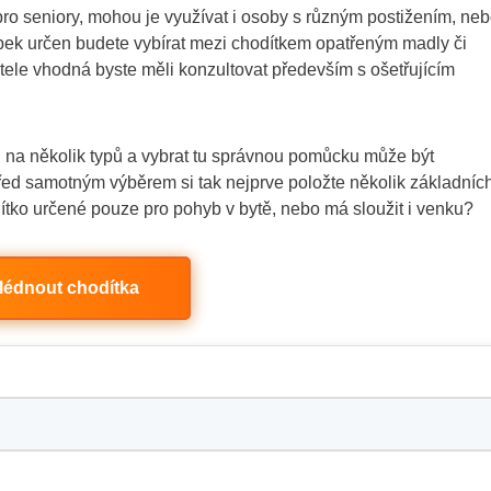
o seniory, mohou je využívat i osoby s různým postižením, ne
robek určen budete vybírat mezi chodítkem opatřeným madly či
tele vhodná byste měli konzultovat především s ošetřujícím
d na několik typů a vybrat tu správnou pomůcku může být
Před samotným výběrem si tak nejprve položte několik základníc
ítko určené pouze pro pohyb v bytě, nebo má sloužit i venku?
lédnout chodítka