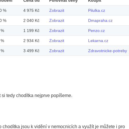
nocení
Cena od
Porovnat ceny
Koupit
0 %
4 975 Kč
Zobrazit
Pilulka.cz
0 %
2 040 Kč
Zobrazit
Dmapraha.cz
 %
1 199 Kč
Zobrazit
Penzo.cz
 %
2 934 Kč
Zobrazit
Lekarna.cz
 %
3 499 Kč
Zobrazit
Zdravotnicke-potreby
 si tedy chodítka nejprve popíšeme.
o chodítka jsou k vidění v nemocnicích a využít je můžete i pro