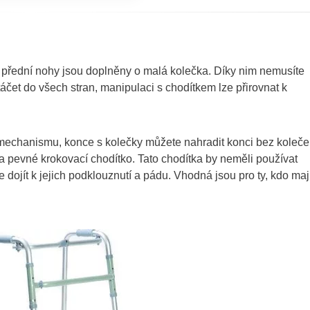
 přední nohy jsou doplněny o malá kolečka. Díky nim nemusíte
čet do všech stran, manipulaci s chodítkem lze přirovnat k
mechanismu, konce s kolečky můžete nahradit konci bez koleče
a pevné krokovací chodítko. Tato chodítka by neměli používat
 dojít k jejich podklouznutí a pádu. Vhodná jsou pro ty, kdo maj