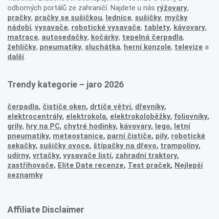
odborných portálů ze zahraničí. Najdete u nás
rýžovary
,
pračky
,
pračky se sušičkou
,
lednice
,
sušičky
,
myčky
nádobí
,
vysavače
,
robotické vysavače
,
tablety
,
kávovary
,
matrace
,
autosedačky
,
kočárky
,
tepelná čerpadla
,
žehličky
,
pneumatiky
,
sluchátka
,
herní konzole
,
televize
a
další
.
Trendy kategorie – jaro 2026
čerpadla
,
čističe oken
,
drtiče větví
,
dřevníky
,
elektrocentrály
,
elektrokola
,
elektrokoloběžky
,
foliovníky
,
grily
,
hry na PC
,
chytré hodinky
,
kávovary
,
lego
,
letní
pneumatiky
,
meteostanice
,
parní čističe
,
pily
,
robotické
sekačky
,
sušičky ovoce
,
štípačky na dřevo
,
trampolíny
,
udírny
,
vrtačky
,
vysavače listí
,
zahradní traktory
,
zastřihovače,
Elite Date recenze
,
Test praček
,
Nejlepší
seznamky
Affiliate Disclaimer