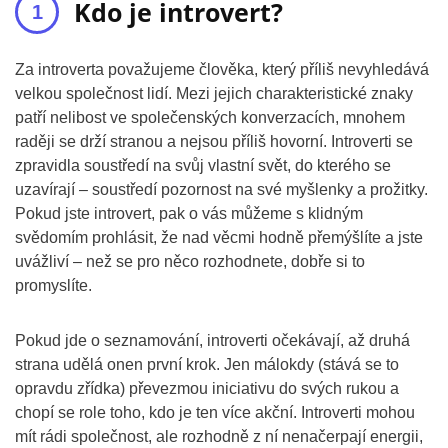
Kdo je introvert?
Za introverta považujeme člověka, který příliš nevyhledává
velkou společnost lidí. Mezi jejich charakteristické znaky
patří nelibost ve společenských konverzacích, mnohem
raději se drží stranou a nejsou příliš hovorní. Introverti se
zpravidla soustředí na svůj vlastní svět, do kterého se
uzavírají – soustředí pozornost na své myšlenky a prožitky.
Pokud jste introvert, pak o vás můžeme s klidným
svědomím prohlásit, že nad věcmi hodně přemýšlíte a jste
uvážliví – než se pro něco rozhodnete, dobře si to
promyslíte.
Pokud jde o seznamování, introverti očekávají, až druhá
strana udělá onen první krok. Jen málokdy (stává se to
opravdu zřídka) převezmou iniciativu do svých rukou a
chopí se role toho, kdo je ten více akční. Introverti mohou
mít rádi společnost, ale rozhodně z ní nenačerpají energii,