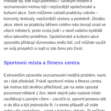
Hledáte tip, kde najít partnerku? Skvělým místem k
seznamování mohou být i nejrůznější společenské a
kulturní akce. Sem můžeme zařadit prakticky cokoliv –
koncerty, festivaly, nejrůznější výstavy a podobně. Zkratka
akce, které se prakticky během celého roku konají snad ve
všech městech, proto zcela jistě i v okolí vašeho bydliště
něco takového proběhne. Společenské a kulturní akce
zpravidla přilákají různorodou směs lidí, což můžete využít
ve svůj prospěch a najít si zde ženu pro život.
Sportovní místa a fitness centra
Extrovertům zpravidla seznamování nedělá problém, navíc
se i rádi předvádí. Právě sportovní místa a fitness centra
tak mohou být skvělou příležitostí, jak na sebe upoutat
pozornost některé z žen, které stejně jako vydané místo
navštěvují s jasným cílem – zacvičit si, zpevnit postavu dát
si do těla a být jednoduše fit. I v tomto případě už máte
jednu věc společnou – sport a fyzickou aktivitu. To můžete