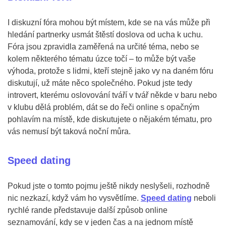
I diskuzní fóra mohou být místem, kde se na vás může při
hledání partnerky usmát štěstí doslova od ucha k uchu.
Fóra jsou zpravidla zaměřená na určité téma, nebo se
kolem některého tématu úzce točí – to může být vaše
výhoda, protože s lidmi, kteří stejně jako vy na daném fóru
diskutují, už máte něco společného. Pokud jste tedy
introvert, kterému oslovování tváří v tvář někde v baru nebo
v klubu dělá problém, dát se do řeči online s opačným
pohlavím na místě, kde diskutujete o nějakém tématu, pro
vás nemusí být taková noční můra.
Speed dating
Pokud jste o tomto pojmu ještě nikdy neslyšeli, rozhodně
nic nezkazí, když vám ho vysvětlíme.
Speed dating
neboli
rychlé rande představuje další způsob online
seznamování, kdy se v jeden čas a na jednom místě