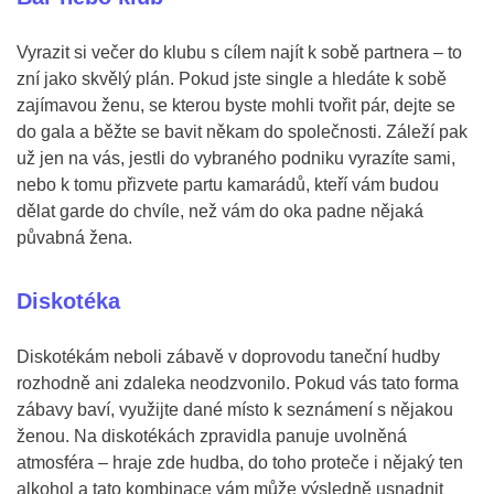
Vyrazit si večer do klubu s cílem najít k sobě partnera – to
zní jako skvělý plán. Pokud jste single a hledáte k sobě
zajímavou ženu, se kterou byste mohli tvořit pár, dejte se
do gala a běžte se bavit někam do společnosti. Záleží pak
už jen na vás, jestli do vybraného podniku vyrazíte sami,
nebo k tomu přizvete partu kamarádů, kteří vám budou
dělat garde do chvíle, než vám do oka padne nějaká
půvabná žena.
Diskotéka
Diskotékám neboli zábavě v doprovodu taneční hudby
rozhodně ani zdaleka neodzvonilo. Pokud vás tato forma
zábavy baví, využijte dané místo k seznámení s nějakou
ženou. Na diskotékách zpravidla panuje uvolněná
atmosféra – hraje zde hudba, do toho proteče i nějaký ten
alkohol a tato kombinace vám může výsledně usnadnit