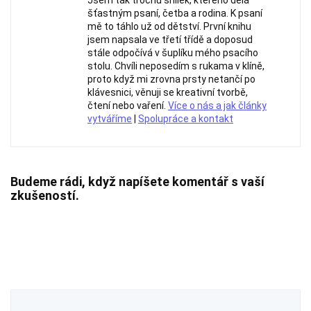
Jsem tak trochu snílek, kterého dělá
šťastným psaní, četba a rodina. K psaní
mě to táhlo už od dětství. První knihu
jsem napsala ve třetí třídě a doposud
stále odpočívá v šuplíku mého psacího
stolu. Chvíli neposedím s rukama v klíně,
proto když mi zrovna prsty netančí po
klávesnici, věnuji se kreativní tvorbě,
čtení nebo vaření.
Více o nás a jak články
vytváříme
|
Spolupráce a kontakt
Budeme rádi, když napíšete komentář s vaší
zkušeností.