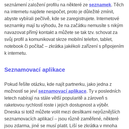
seznámení založení profilu na některé ze
seznamek
. Těch
na internetu najdete nespočet, proto je důležité zmínit,
abyste vybírali pečlivě, kde se zaregistrujete. Internetové
seznamky mají tu výhodu, že na začátku nemusíte s nikým
navazovat přímý kontakt a můžete se tak tzv. schovat za
svůj profil a komunikovat skrze mobilní telefon, tablet,
notebook či počítač – zkrátka jakékoli zařízení s připojením
k internetu.
Seznamovací aplikace
Pokud řešíte otázku, kde najít partnerku, jako jedna z
možností se jeví
seznamovací aplikace
. Ty v posledních
letech nabírají na stále větší popularitě a zároveň s
raketovou rychlostí roste i jejich dostupnost a výběr.
Dneska si totiž můžete volit mezi desítkami nejrůznějších
seznamovacích aplikací – jsou různě zaměřené, některé
jsou zdarma, jiné se musí platit. Liší se zkrátka v mnoha