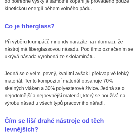
do potřebné výšky a samotné kopání je prováděno pouze
kinetickou energií během volného pádu.
Co je fiberglass?
Při výběru krumpáčů mnohdy narazíte na informaci, že
nástroj má fiberglassovou násadu. Pod tímto označením se
ukrývá násada vyrobená ze sklolaminátu.
Jedná se o velmi pevný, kvalitní avšak i překvapivě lehký
materiál. Tento kompozitní materiál obsahuje 70%
skelných vláken a 30% polyesterové živice. Jedná se o
nejodolnější a nejpevnější materiál, který se používá na
výrobu násad u všech typů pracovního nářadí.
Čím se liší drahé nástroje od těch
levnějších?