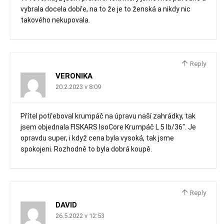
vybrala docela dobře, na to že je to ženská a nikdy nic
takového nekupovala.
Reply
VERONIKA
20.2.2023 v 8:09
Přítel potřeboval krumpáč na úpravu naší zahrádky, tak
jsem objednala FISKARS IsoCore Krumpáč L 5 lb/36″. Je
opravdu super, i když cena byla vysoká, tak jsme
spokojeni. Rozhodně to byla dobrá koupě.
Reply
DAVID
26.5.2022 v 12:53