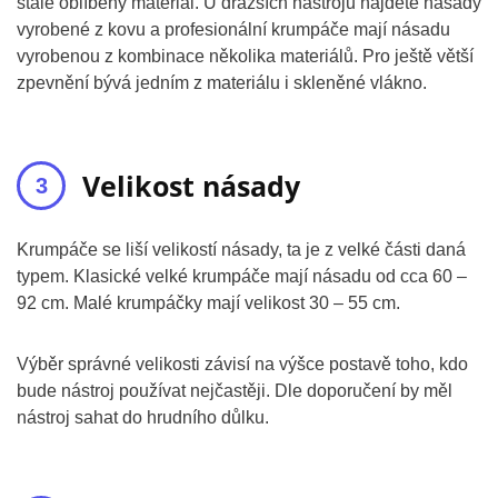
stále oblíbený materiál. U dražších nástrojů najdete násady
vyrobené z kovu a profesionální krumpáče mají násadu
vyrobenou z kombinace několika materiálů. Pro ještě větší
zpevnění bývá jedním z materiálu i skleněné vlákno.
Velikost násady
Krumpáče se liší velikostí násady, ta je z velké části daná
typem. Klasické velké krumpáče mají násadu od cca 60 –
92 cm. Malé krumpáčky mají velikost 30 – 55 cm.
Výběr správné velikosti závisí na výšce postavě toho, kdo
bude nástroj používat nejčastěji. Dle doporučení by měl
nástroj sahat do hrudního důlku.