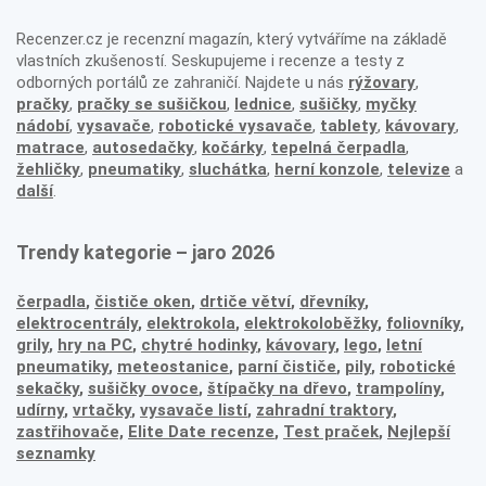
Recenzer.cz je recenzní magazín, který vytváříme na základě
vlastních zkušeností. Seskupujeme i recenze a testy z
odborných portálů ze zahraničí. Najdete u nás
rýžovary
,
pračky
,
pračky se sušičkou
,
lednice
,
sušičky
,
myčky
nádobí
,
vysavače
,
robotické vysavače
,
tablety
,
kávovary
,
matrace
,
autosedačky
,
kočárky
,
tepelná čerpadla
,
žehličky
,
pneumatiky
,
sluchátka
,
herní konzole
,
televize
a
další
.
Trendy kategorie – jaro 2026
čerpadla
,
čističe oken
,
drtiče větví
,
dřevníky
,
elektrocentrály
,
elektrokola
,
elektrokoloběžky
,
foliovníky
,
grily
,
hry na PC
,
chytré hodinky
,
kávovary
,
lego
,
letní
pneumatiky
,
meteostanice
,
parní čističe
,
pily
,
robotické
sekačky
,
sušičky ovoce
,
štípačky na dřevo
,
trampolíny
,
udírny
,
vrtačky
,
vysavače listí
,
zahradní traktory
,
zastřihovače,
Elite Date recenze
,
Test praček
,
Nejlepší
seznamky