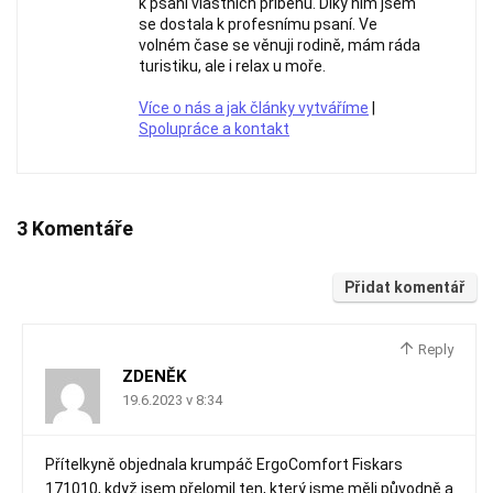
k psaní vlastních příběhů. Díky nim jsem
se dostala k profesnímu psaní. Ve
volném čase se věnuji rodině, mám ráda
turistiku, ale i relax u moře.
Více o nás a jak články vytváříme
|
Spolupráce a kontakt
3 Komentáře
Přidat komentář
Reply
ZDENĚK
19.6.2023 v 8:34
Přítelkyně objednala krumpáč ErgoComfort Fiskars
171010, když jsem přelomil ten, který jsme měli původně a