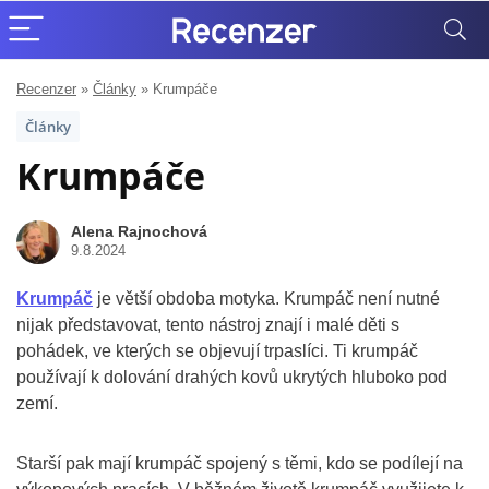
Recenzer
»
Články
»
Krumpáče
Články
Krumpáče
Alena Rajnochová
9.8.2024
Krumpáč
je větší obdoba motyka. Krumpáč není nutné
nijak představovat, tento nástroj znají i malé děti s
pohádek, ve kterých se objevují trpaslíci. Ti krumpáč
používají k dolování drahých kovů ukrytých hluboko pod
zemí.
Starší pak mají krumpáč spojený s těmi, kdo se podílejí na