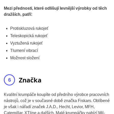
Mezi přednosti, které odlišují levnější výrobky od těch
dražších, patří:
Protiskluzová rukojeť
Teleskopická rukojeť
Vyztužená rukojeť
Tlumení vibrací
Možnost složení
Značka
Kvalitní krumpáče koupíte od předního výrobce pracovních
nástrojů, což je v současné době značka Fiskars. Oblíbené
je však i nářadí značek J.A.D., Hecht, Levior, MFH,
Caterpillar, XTline a dalších. Malé krumpáčky nabízí Mil-