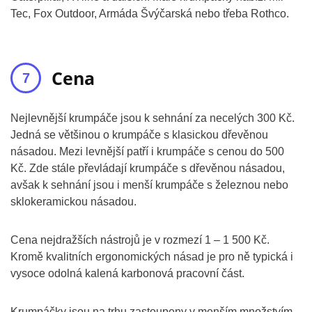
Tec, Fox Outdoor, Armáda Švýčarská nebo třeba Rothco.
Cena
Nejlevnější krumpáče jsou k sehnání za necelých 300 Kč.
Jedná se většinou o krumpáče s klasickou dřevěnou
násadou. Mezi levnější patří i krumpáče s cenou do 500
Kč. Zde stále převládají krumpáče s dřevěnou násadou,
avšak k sehnání jsou i menší krumpáče s železnou nebo
sklokeramickou násadou.
Cena nejdražších nástrojů je v rozmezí 1 – 1 500 Kč.
Kromě kvalitních ergonomických násad je pro ně typická i
vysoce odolná kalená karbonová pracovní část.
Krumpáčky jsou na trhu zastoupeny v menším množstvím.