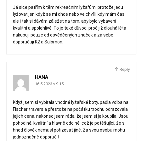
Já sice patřím k těm rekreačním lyžařům, protože jedu
lyžovat jen když se mi chce nebo ve chvíli, kdy mám čas,
ale i tak si dávám záležet na tom, aby bylo vybavení
kvalitní a spolehlivé. To je také důvod, proč již dlouhá léta
nakupuji pouze od osvědčených značek a za sebe
doporučuji K2 a Salomon.
Reply
HANA
16.5.2023 v 9:15
Když jsem si vybírala vhodné lyžařské boty, padla volba na
Fischer travers a přestože na počátku trochu odrazovala
jejich cena, nakonec jsem ráda, že jsem si je koupila. Jsou
pohodlné, kvalitní a hlavně odolné, což je potěšující, že si
hned člověk nemusí pořizovat jiné. Za svou osobu mohu
jednoznačně doporučit.