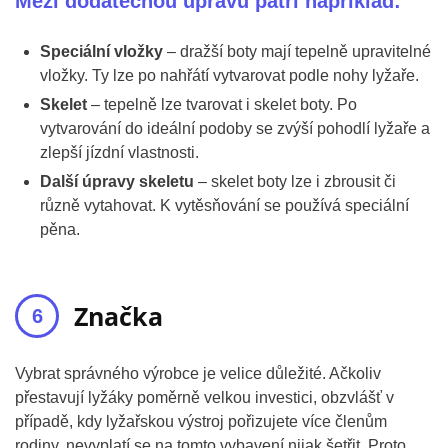
Mezi dodatečnou úpravu patří například:
Speciální vložky
– dražší boty mají tepelně upravitelné
vložky. Ty lze po nahřátí vytvarovat podle nohy lyžaře.
Skelet
– tepelně lze tvarovat i skelet boty. Po
vytvarování do ideální podoby se zvýší pohodlí lyžaře a
zlepší jízdní vlastnosti.
Další úpravy skeletu
– skelet boty lze i zbrousit či
různě vytahovat. K vytěsňování se používá speciální
pěna.
Značka
Vybrat správného výrobce je velice důležité. Ačkoliv
přestavují lyžáky poměrně velkou investici, obzvlášť v
případě, kdy lyžařskou výstroj pořizujete více členům
rodiny, nevyplatí se na tomto vybavení nijak šetřit. Proto