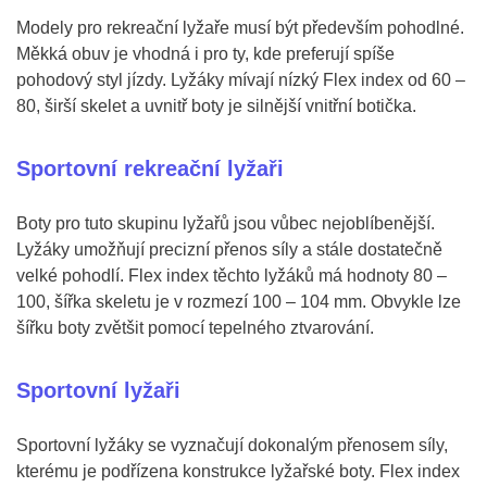
Modely pro rekreační lyžaře musí být především pohodlné.
Měkká obuv je vhodná i pro ty, kde preferují spíše
pohodový styl jízdy. Lyžáky mívají nízký Flex index od 60 –
80, širší skelet a uvnitř boty je silnější vnitřní botička.
Sportovní rekreační lyžaři
Boty pro tuto skupinu lyžařů jsou vůbec nejoblíbenější.
Lyžáky umožňují precizní přenos síly a stále dostatečně
velké pohodlí. Flex index těchto lyžáků má hodnoty 80 –
100, šířka skeletu je v rozmezí 100 – 104 mm. Obvykle lze
šířku boty zvětšit pomocí tepelného ztvarování.
Sportovní lyžaři
Sportovní lyžáky se vyznačují dokonalým přenosem síly,
kterému je podřízena konstrukce lyžařské boty. Flex index