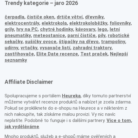
Trendy kategorie – jaro 2026
čerpadla
,
čističe oken
,
drtiče větví
,
dřevníky
,
elektrocentrály
,
elektrokola
,
elektrokoloběžky
,
foliovníky
,
grily
,
hry na PC
,
chytré hodinky
,
kávovary
,
lego
,
letní
pneumatiky
,
meteostanice
,
parní čističe
,
pily
,
robotické
sekačky
,
sušičky ovoce
,
štípačky na dřevo
,
trampolíny
,
udírny
,
vrtačky
,
vysavače listí
,
zahradní traktory
,
zastřihovače,
Elite Date recenze
,
Test praček
,
Nejlepší
seznamky
Affiliate Disclaimer
Spolupracujeme s portálem
Heureka
, díky tomuto partnerství
můžeme vytvářet recenze produktů a nabízet je zcela zdarma.
Pokud se prokliknete do e-shopu na Heurece a v některém z
nich nakoupíte, tak získáme malou provizi. Vy nic navíc
neplatíte. Podobně to funguje i s dalšími partnery.
Více o tom,
jak vyděláváme
.
Mnoho produktů, služeb a e-shopů máme ověřených a