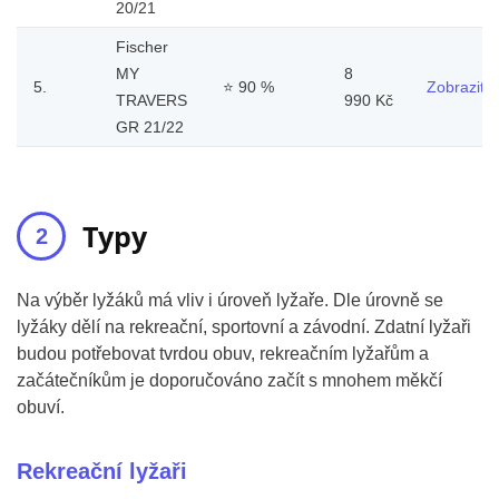
20/21
Fischer
MY
8
5.
⭐
90 %
Zobrazit
TRAVERS
990 Kč
GR 21/22
Typy
Na výběr lyžáků má vliv i úroveň lyžaře. Dle úrovně se
lyžáky dělí na rekreační, sportovní a závodní. Zdatní lyžaři
budou potřebovat tvrdou obuv, rekreačním lyžařům a
začátečníkům je doporučováno začít s mnohem měkčí
obuví.
Rekreační lyžaři