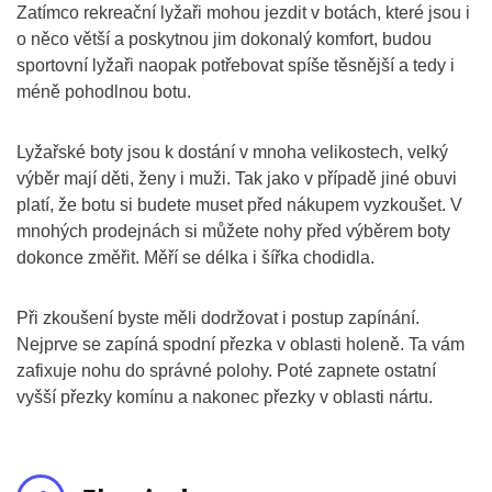
Zatímco rekreační lyžaři mohou jezdit v botách, které jsou i
o něco větší a poskytnou jim dokonalý komfort, budou
sportovní lyžaři naopak potřebovat spíše těsnější a tedy i
méně pohodlnou botu.
Lyžařské boty jsou k dostání v mnoha velikostech, velký
výběr mají děti, ženy i muži. Tak jako v případě jiné obuvi
platí, že botu si budete muset před nákupem vyzkoušet. V
mnohých prodejnách si můžete nohy před výběrem boty
dokonce změřit. Měří se délka i šířka chodidla.
Při zkoušení byste měli dodržovat i postup zapínání.
Nejprve se zapíná spodní přezka v oblasti holeně. Ta vám
zafixuje nohu do správné polohy. Poté zapnete ostatní
vyšší přezky komínu a nakonec přezky v oblasti nártu.