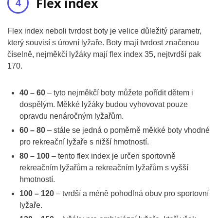
Flex index
Flex index neboli tvrdost boty je velice důležitý parametr,
který souvisí s úrovní lyžaře. Boty mají tvrdost značenou
číselně, nejměkčí lyžáky mají flex index 35, nejtvrdší pak
170.
40 – 60
– tyto nejměkčí boty můžete pořídit dětem i
dospělým. Měkké lyžáky budou vyhovovat pouze
opravdu nenáročným lyžařům.
60 – 80
– stále se jedná o poměrně měkké boty vhodné
pro rekreační lyžaře s nižší hmotností.
80 – 100
– tento flex index je určen sportovně
rekreačním lyžařům a rekreačním lyžařům s vyšší
hmotností.
100 – 120
– tvrdší a méně pohodlná obuv pro sportovní
lyžaře.