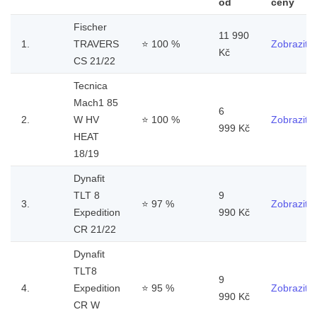
od
ceny
Fischer
11 990
1.
TRAVERS
⭐
100 %
Zobrazit
Kč
CS 21/22
Tecnica
Mach1 85
6
2.
W HV
⭐
100 %
Zobrazit
999 Kč
HEAT
18/19
Dynafit
TLT 8
9
3.
⭐
97 %
Zobrazit
Expedition
990 Kč
CR 21/22
Dynafit
TLT8
9
4.
Expedition
⭐
95 %
Zobrazit
990 Kč
CR W