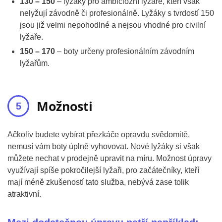
130 – 150
– lyžáky pro ambiciózní lyžaře, kteří však
nelyžují závodně či profesionálně. Lyžáky s tvrdostí 150
jsou již velmi nepohodlné a nejsou vhodné pro civilní
lyžaře.
150 – 170
– boty určeny profesionálním závodním
lyžařům.
Možnosti
Ačkoliv budete vybírat přezkáče opravdu svědomitě,
nemusí vám boty úplně vyhovovat. Nové lyžáky si však
můžete nechat v prodejně upravit na míru. Možnost úpravy
využívají spíše pokročilejší lyžaři, pro začátečníky, kteří
mají méně zkušeností tato služba, nebývá zase tolik
atraktivní.