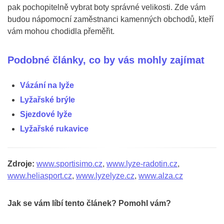
pak pochopitelně vybrat boty správné velikosti. Zde vám
budou nápomocní zaměstnanci kamenných obchodů, kteří
vám mohou chodidla přeměřit.
Podobné články, co by vás mohly zajímat
Vázání na lyže
Lyžařské brýle
Sjezdové lyže
Lyžařské rukavice
Zdroje:
www.sportisimo.cz
,
www.lyze-radotin.cz
,
www.heliasport.cz
,
www.lyzelyze.cz
,
www.alza.cz
Jak se vám líbí tento článek? Pomohl vám?