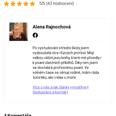
5/5 (43 hodnocení)
Alena Rajnochová
Po vystudování střední školy jsem
vyzkoušela více různých profesí. Mojí
velkou vášní jsou knihy, které mě přivedly i
k psaní vlastních příběhů. Díky nim jsem
se dostala k profesnímu psaní. Ve
volném čase se věnuji rodině, mám ráda
turistiku, ale i relax u moře.
Více o nás a jak články vytváříme
|
Spolupráce a kontakt
4 Komentáře