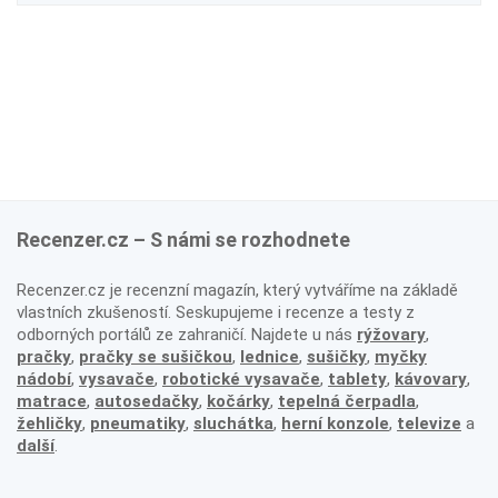
Recenzer.cz – S námi se rozhodnete
Recenzer.cz je recenzní magazín, který vytváříme na základě
vlastních zkušeností. Seskupujeme i recenze a testy z
odborných portálů ze zahraničí. Najdete u nás
rýžovary
,
pračky
,
pračky se sušičkou
,
lednice
,
sušičky
,
myčky
nádobí
,
vysavače
,
robotické vysavače
,
tablety
,
kávovary
,
matrace
,
autosedačky
,
kočárky
,
tepelná čerpadla
,
žehličky
,
pneumatiky
,
sluchátka
,
herní konzole
,
televize
a
další
.