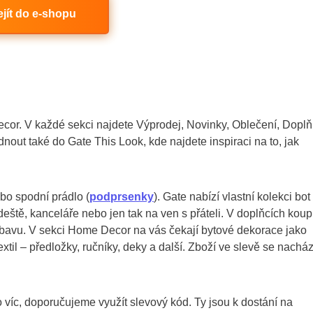
ejít do e-shopu
cor. V každé sekci najdete Výprodej, Novinky, Oblečení, Dopl
nout také do Gate This Look, kde najdete inspiraci na to, jak
ebo spodní prádlo (
podprsenky
). Gate nabízí vlastní kolekci bot
eště, kanceláře nebo jen tak na ven s přáteli. V doplňcích koup
ýbavu. V sekci Home Decor na vás čekají bytové dekorace jako
extil – předložky, ručníky, deky a další. Zboží ve slevě se nacház
o víc, doporučujeme využít slevový kód. Ty jsou k dostání na