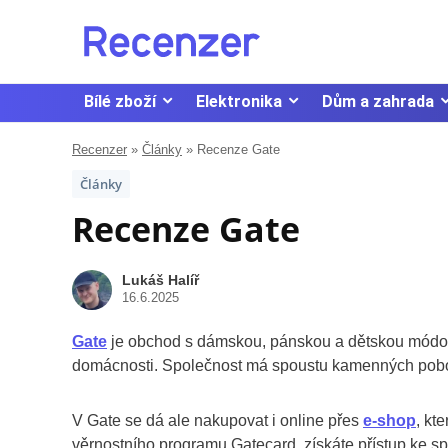
Bílé zboží
Elektronika
Dům a zahrada
Recenzer
»
Články
»
Recenze Gate
Články
Recenze Gate
Lukáš Halíř
16.6.2025
Gate
je obchod s dámskou, pánskou a dětskou módou,
domácnosti. Společnost má spoustu kamenných poboče
V Gate se dá ale nakupovat i online přes
e-shop
, kt
věrnostního programu Gatecard, získáte přístup ke s