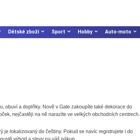
Dětské zboží
Sport
Hobby
Auto-moto
 obuví a doplňky. Nově v Gate zakoupíte také dekorace do
k, nejčastěji na ně narazíte ve velkých obchodních centrech.
erý je lokalizovaný do češtiny. Pokud se navíc registrujete i do
poustě výhod a slevy na váš nákup.