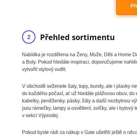
Př
Přehled sortimentu
Nabídka je rozdělena na Ženy, Muže, Děti a Home De
a Boty. Pokud hledáte inspiraci, doporučujeme nahléd
vytvořit stylový outfit.
V obchodě seženete šaty, topy, bundy, ale i plavky n
do každého počasí, ať už hledáte plážovou obuv, do d
kabelky, peněženky, pásky, šály a další nezbytnou v
jsou rámečky, lampy a osvětlení, svíčky, ale i bytový t
v sekci Výprodej.
Pokud byste rádi za nákup v Gate ušetřili ještě o něc