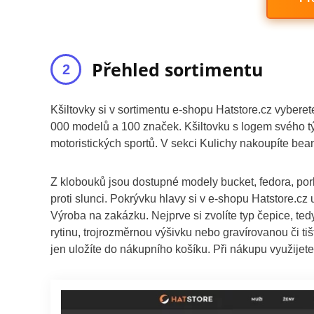
Přehled sortimentu
Kšiltovky si v sortimentu e-shopu Hatstore.cz vyberete 
000 modelů a 100 značek. Kšiltovku s logem svého t
motoristických sportů. V sekci Kulichy nakoupíte bea
Z klobouků jsou dostupné modely bucket, fedora, pork
proti slunci. Pokrývku hlavy si v e-shopu Hatstore.cz u
Výroba na zakázku. Nejprve si zvolíte typ čepice, te
rytinu, trojrozměrnou výšivku nebo gravírovanou či t
jen uložíte do nákupního košíku. Při nákupu využijete 