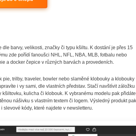
dle barvy, velikosti, značky či typu kšiltu. K dostání je přes 15
ýmu zde pořídí fanoušci NHL, NFL, NBA, MLB, fotbalu nebo
nie a docker čepice v různých barvách a provedeních.
 pie, trilby, traveler, bowler nebo slaměné klobouky a klobouky
pravíte i vy sami, dle vlastních představ. Stačí navštívit záložku
dy kšiltovku, kulicha či klobouk. K vybranému modelu pak přidáte
ištěnou nášivku s vlastním textem či logem. Výsledný produkt pa
i slevové kódy, které najdete v newsletteru.