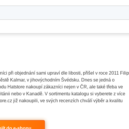
ci při objednání sami upraví dle libosti, přišel v roce 2011 Filip
 městě Kalmar, v jihovýchodním Švédsku. Dnes se jedná o
odu Hatstore nakoupí zákazníci nejen v ČR, ale také třeba ve
itánii nebo v Kanadě. V sortimentu katalogu si vyberete z více
re.cz již nakoupili, ve svých recenzích chválí výběr a kvalitu
ejít do e-shopu