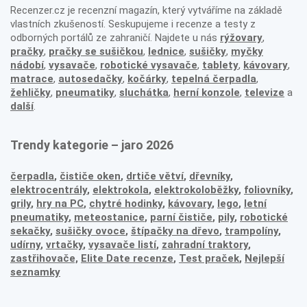
Recenzer.cz je recenzní magazín, který vytváříme na základě
vlastních zkušeností. Seskupujeme i recenze a testy z
odborných portálů ze zahraničí. Najdete u nás
rýžovary
,
pračky
,
pračky se sušičkou
,
lednice
,
sušičky
,
myčky
nádobí
,
vysavače
,
robotické vysavače
,
tablety
,
kávovary
,
matrace
,
autosedačky
,
kočárky
,
tepelná čerpadla
,
žehličky
,
pneumatiky
,
sluchátka
,
herní konzole
,
televize
a
další
.
Trendy kategorie – jaro 2026
čerpadla
,
čističe oken
,
drtiče větví
,
dřevníky
,
elektrocentrály
,
elektrokola
,
elektrokoloběžky
,
foliovníky
,
grily
,
hry na PC
,
chytré hodinky
,
kávovary
,
lego
,
letní
pneumatiky
,
meteostanice
,
parní čističe
,
pily
,
robotické
sekačky
,
sušičky ovoce
,
štípačky na dřevo
,
trampolíny
,
udírny
,
vrtačky
,
vysavače listí
,
zahradní traktory
,
zastřihovače,
Elite Date recenze
,
Test praček
,
Nejlepší
seznamky