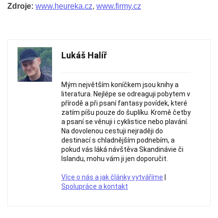
Zdroje:
www.heureka.cz
,
www.firmy.cz
Lukáš Halíř
Mým největším koníčkem jsou knihy a
literatura. Nejlépe se odreaguji pobytem v
přírodě a při psaní fantasy povídek, které
zatím píšu pouze do šuplíku. Kromě četby
a psaní se věnuji i cyklistice nebo plavání.
Na dovolenou cestuji nejraději do
destinací s chladnějším podnebím, a
pokud vás láká návštěva Skandinávie či
Islandu, mohu vám ji jen doporučit.
Více o nás a jak články vytváříme
|
Spolupráce a kontakt