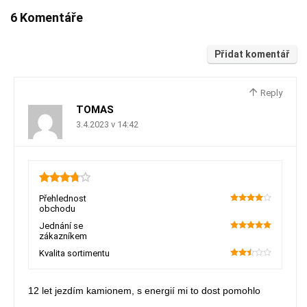
6 Komentáře
Přidat komentář
Reply
TOMAS
3.4.2023 v 14:42
3.8
Přehlednost
obchodu
80
Jednání se
zákazníkem
100
Kvalita sortimentu
50
12 let jezdím kamionem, s energií mi to dost pomohlo