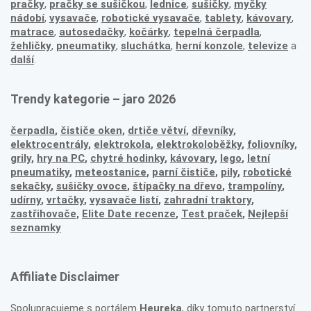
pračky
,
pračky se sušičkou
,
lednice
,
sušičky
,
myčky
nádobí
,
vysavače
,
robotické vysavače
,
tablety
,
kávovary
,
matrace
,
autosedačky
,
kočárky
,
tepelná čerpadla
,
žehličky
,
pneumatiky
,
sluchátka
,
herní konzole
,
televize
a
další
.
Trendy kategorie – jaro 2026
čerpadla
,
čističe oken
,
drtiče větví
,
dřevníky
,
elektrocentrály
,
elektrokola
,
elektrokoloběžky
,
foliovníky
,
grily
,
hry na PC
,
chytré hodinky
,
kávovary
,
lego
,
letní
pneumatiky
,
meteostanice
,
parní čističe
,
pily
,
robotické
sekačky
,
sušičky ovoce
,
štípačky na dřevo
,
trampolíny
,
udírny
,
vrtačky
,
vysavače listí
,
zahradní traktory
,
zastřihovače,
Elite Date recenze
,
Test praček
,
Nejlepší
seznamky
Affiliate Disclaimer
Spolupracujeme s portálem
Heureka
, díky tomuto partnerství