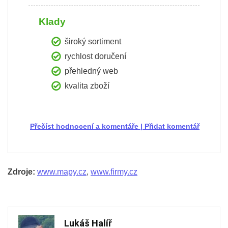
Klady
široký sortiment
rychlost doručení
přehledný web
kvalita zboží
Přečíst hodnocení a komentáře
|
Přidat komentář
Zdroje:
www.mapy.cz
,
www.firmy.cz
Lukáš Halíř