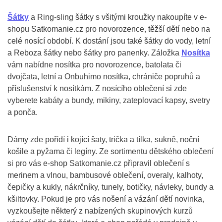
Šátky
a Ring-sling šátky s všitými kroužky nakoupíte v e-
shopu Satkomanie.cz pro novorozence, těžší dětí nebo na
celé nosící období. K dostání jsou také šátky do vody, letní
a Reboza šátky nebo šátky pro panenky. Záložka
Nosítka
vám nabídne nosítka pro novorozence, batolata či
dvojčata, letní a Onbuhimo nosítka, chrániče popruhů a
příslušenství k nosítkám. Z nosícího oblečení si zde
vyberete kabáty a bundy, mikiny, zateplovací kapsy, svetry
a ponča.
Dámy zde pořídí i kojící šaty, trička a tílka, sukně, noční
košile a pyžama či legíny. Ze sortimentu dětského oblečení
si pro vás e-shop Satkomanie.cz připravil oblečení s
merinem a vlnou, bambusové oblečení, overaly, kalhoty,
čepičky a kukly, nákrčníky, tunely, botičky, návleky, bundy a
kšiltovky. Pokud je pro vás nošení a vázání dětí novinka,
vyzkoušejte některý z nabízených skupinových kurzů