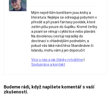
Mým největším koníčkem jsou knihy a
literatura. Nejlépe se odreaguji pobytem v
přírodě a při psaní fantasy povídek, které
zatím píšu pouze do šuplíku. Kromě četby
a psaní se věnuji i cyklistice nebo plavání.
Na dovolenou cestuji nejraději do
destinací s chladnějším podnebím, a
pokud vás láká návštěva Skandinávie či
Islandu, mohu vám ji jen doporučit.
Více o nás a jak články vytváříme
|
Spolupráce a kontakt
Budeme rádi, když napíšete komentář s vaší
zkušeností.