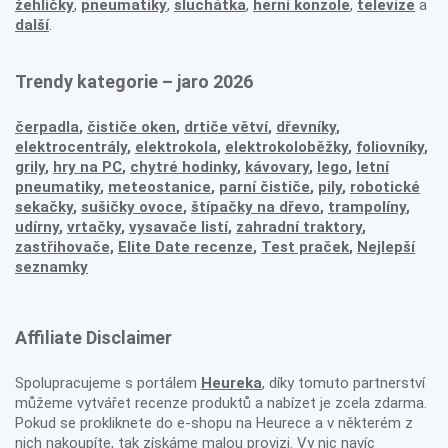
žehličky
,
pneumatiky
,
sluchátka
,
herní konzole
,
televize
a
další
.
Trendy kategorie – jaro 2026
čerpadla
,
čističe oken
,
drtiče větví
,
dřevníky
,
elektrocentrály
,
elektrokola
,
elektrokoloběžky
,
foliovníky
,
grily
,
hry na PC
,
chytré hodinky
,
kávovary
,
lego
,
letní
pneumatiky
,
meteostanice
,
parní čističe
,
pily
,
robotické
sekačky
,
sušičky ovoce
,
štípačky na dřevo
,
trampolíny
,
udírny
,
vrtačky
,
vysavače listí
,
zahradní traktory
,
zastřihovače,
Elite Date recenze
,
Test praček
,
Nejlepší
seznamky
Affiliate Disclaimer
Spolupracujeme s portálem
Heureka
, díky tomuto partnerství
můžeme vytvářet recenze produktů a nabízet je zcela zdarma.
Pokud se prokliknete do e-shopu na Heurece a v některém z
nich nakoupíte, tak získáme malou provizi. Vy nic navíc