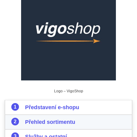
Logo – VigoShop
Představení e-shopu
Přehled sortimentu
Služby a ostatní