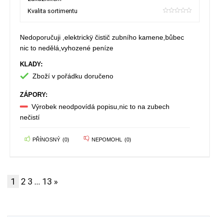
Kvalita sortimentu
0
Nedoporučuji ,elektrickÿ čistič zubního kamene,bůbec
nic to nedělá,vyhozené peníze
KLADY:
Zboží v pořádku doručeno
ZÁPORY:
Výrobek neodpovídá popisu,nic to na zubech
nečistí
PŘÍNOSNÝ
(
0
)
NEPOMOHL
(
0
)
1
2
3
…
13
»