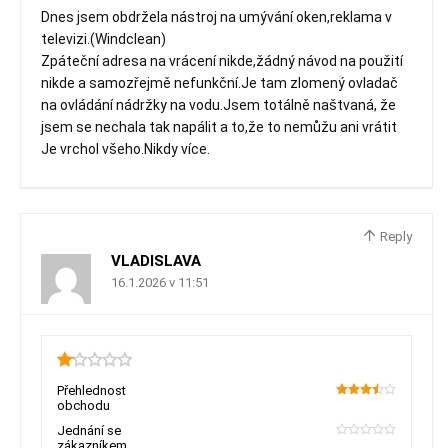
Dnes jsem obdržela nástroj na umývání oken,reklama v
televizi.(Windclean)
Zpáteční adresa na vrácení nikde,žádný návod na použití
nikde a samozřejmě nefunkční.Je tam zlomený ovladač
na ovládání nádržky na vodu.Jsem totálně naštvaná, že
jsem se nechala tak napálit a to,že to nemůžu ani vrátit
Je vrchol všeho.Nikdy více.
Reply
VLADISLAVA
16.1.2026 v 11:51
1.15
Přehlednost
obchodu
70
Jednání se
zákazníkem
0