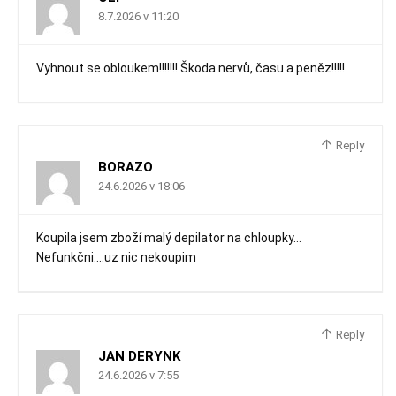
8.7.2026 v 11:20
Vyhnout se obloukem!!!!!!! Škoda nervů, času a peněz!!!!!
Reply
BORAZO
24.6.2026 v 18:06
Koupila jsem zboží malý depilator na chloupky…
Nefunkčni….uz nic nekoupim
Reply
JAN DERYNK
24.6.2026 v 7:55