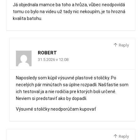
Já objednala mamce ba toho a hrůza, vůbec neodpovídá
tomu co bylo na videu už tady nic nekoupím, je to hrozná
kvalita batohu.
Reply
ROBERT
31.5.2026 v 12:08
Naposledy som kúpil výsuvné plastové stoličky. Po
necelých pár minútach sa úplne rozpadli. Našťastie som
ich testoval ja a nie rodičia pre ktorých boli určené.
Neviem si predstaviť ako by dopadli.
Výsuvné stoličky neodporúčam kupovať
Reply