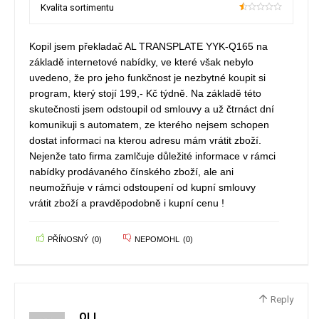
Kvalita sortimentu
10
Kopil jsem překladač AL TRANSPLATE YYK-Q165 na
základě internetové nabídky, ve které však nebylo
uvedeno, že pro jeho funkčnost je nezbytné koupit si
program, který stojí 199,- Kč týdně. Na základě této
skutečnosti jsem odstoupil od smlouvy a už čtrnáct dní
komunikuji s automatem, ze kterého nejsem schopen
dostat informaci na kterou adresu mám vrátit zboží.
Nejenže tato firma zamlčuje důležité informace v rámci
nabídky prodávaného čínského zboží, ale ani
neumožňuje v rámci odstoupení od kupní smlouvy
vrátit zboží a pravděpodobně i kupní cenu !
PŘÍNOSNÝ
(
0
)
NEPOMOHL
(
0
)
Reply
OLI