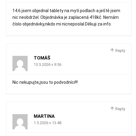
14.6 jsem objednal tablety na mytí podlach a ještě jsem
nic neobdržel. Objednávka je zaplacená 418kč. Nemám
číslo objednávky,nikdo mi nicneposlal.Děkuji za info.
Reply
TOMÁŠ
13.5.2026 v 9:36
Nic nekupujte,jsou to podvodníci!!!
Reply
MARTINA
1.5.2026 v 13:48