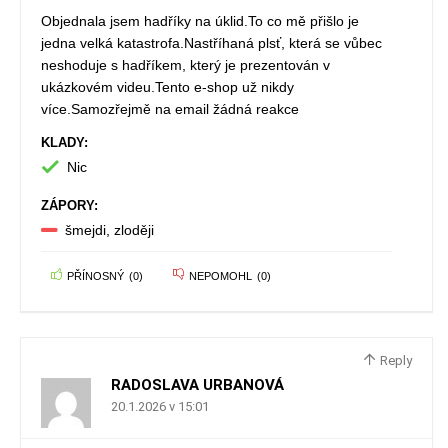
Objednala jsem hadříky na úklid.To co mě přišlo je
jedna velká katastrofa.Nastříhaná plsť, která se vůbec
neshoduje s hadříkem, který je prezentován v
ukázkovém videu.Tento e-shop už nikdy
více.Samozřejmě na email žádná reakce
KLADY:
Nic
ZÁPORY:
šmejdi, zloději
PŘÍNOSNÝ
(
0
)
NEPOMOHL
(
0
)
Reply
RADOSLAVA URBANOVÁ
20.1.2026 v 15:01