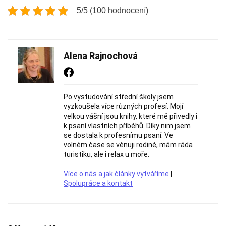
5/5 (100 hodnocení)
Alena Rajnochová
Po vystudování střední školy jsem
vyzkoušela více různých profesí. Mojí
velkou vášní jsou knihy, které mě přivedly i
k psaní vlastních příběhů. Díky nim jsem
se dostala k profesnímu psaní. Ve
volném čase se věnuji rodině, mám ráda
turistiku, ale i relax u moře.
Více o nás a jak články vytváříme
|
Spolupráce a kontakt