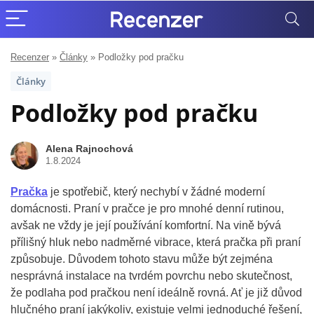
Recenzer
»
Články
»
Podložky pod pračku
Články
Podložky pod pračku
Alena Rajnochová
1.8.2024
Pračka
je spotřebič, který nechybí v žádné moderní
domácnosti. Praní v pračce je pro mnohé denní rutinou,
avšak ne vždy je její používání komfortní. Na vině bývá
přílišný hluk nebo nadměrné vibrace, která pračka při praní
způsobuje. Důvodem tohoto stavu může být zejména
nesprávná instalace na tvrdém povrchu nebo skutečnost,
že podlaha pod pračkou není ideálně rovná. Ať je již důvod
hlučného praní jakýkoliv, existuje velmi jednoduché řešení,