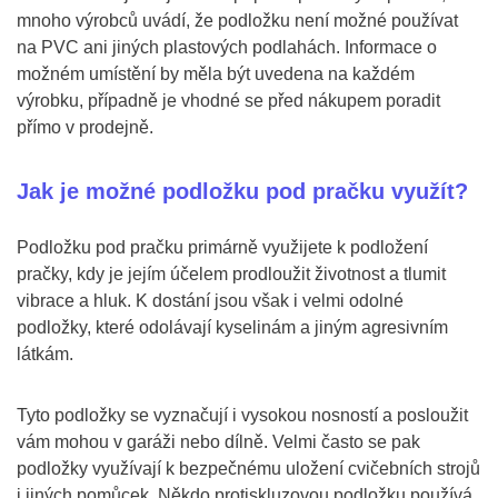
mnoho výrobců uvádí, že podložku není možné používat
na PVC ani jiných plastových podlahách. Informace o
možném umístění by měla být uvedena na každém
výrobku, případně je vhodné se před nákupem poradit
přímo v prodejně.
Jak je možné podložku pod pračku využít?
Podložku pod pračku primárně využijete k podložení
pračky, kdy je jejím účelem prodloužit životnost a tlumit
vibrace a hluk. K dostání jsou však i velmi odolné
podložky, které odolávají kyselinám a jiným agresivním
látkám.
Tyto podložky se vyznačují i vysokou nosností a posloužit
vám mohou v garáži nebo dílně. Velmi často se pak
podložky využívají k bezpečnému uložení cvičebních strojů
i jiných pomůcek. Někdo protiskluzovou podložku používá