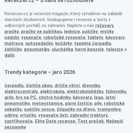
Recenzer.cz – S námi se rozhodnete
Recenzer.cz je recenzní magazín, který vytváříme na základě
vlastních zkušeností. Seskupujeme i recenze a testy z
odborných portálů ze zahraničí. Najdete u nás
rýžovary
,
pračky
,
pračky se sušičkou
,
lednice
,
sušičky
,
myčky
nádobí
,
vysavače
,
robotické vysavače
,
tablety
,
kávovary
,
matrace
,
autosedačky
,
kočárky
,
tepelná čerpadla
,
žehličky
,
pneumatiky
,
sluchátka
,
herní konzole
,
televize
a
další
.
Trendy kategorie – jaro 2026
čerpadla
,
čističe oken
,
drtiče větví
,
dřevníky
,
elektrocentrály
,
elektrokola
,
elektrokoloběžky
,
foliovníky
,
grily
,
hry na PC
,
chytré hodinky
,
kávovary
,
lego
,
letní
pneumatiky
,
meteostanice
,
parní čističe
,
pily
,
robotické
sekačky
,
sušičky ovoce
,
štípačky na dřevo
,
trampolíny
,
udírny
,
vrtačky
,
vysavače listí
,
zahradní traktory
,
zastřihovače,
Elite Date recenze
,
Test praček
,
Nejlepší
seznamky